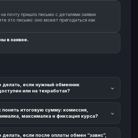
 на почту пришло письмо с деталями заявки
ите это письмо: оно может пригодиться как
ы в заявке.
о делать, если нужный обменник
доступен или на техработах?
 понять итоговую сумму: комиссия,
нималка, максималка и фиксация курса?
 делать, если после оплаты обмен “завис”,