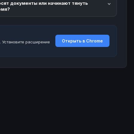
осят документы или начинают тянуть
емя?
Открыть в Chrome
. Установите расширение