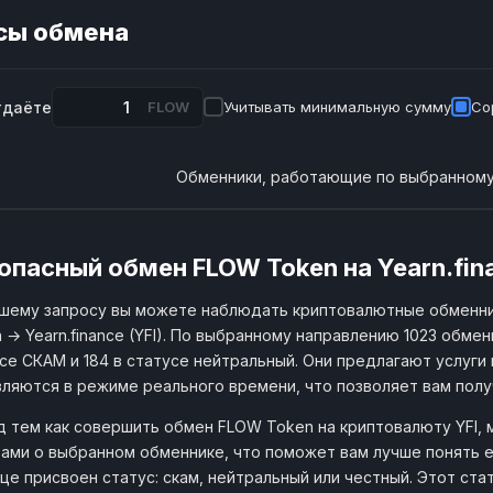
сы обмена
тдаёте
FLOW
Учитывать минимальную сумму
Со
Обменники, работающие по выбранному
опасный обмен FLOW Token на Yearn.fina
шему запросу вы можете наблюдать криптовалютные обменни
 → Yearn.finance (YFI). По выбранному направлению 1023 обме
се СКАМ и 184 в статусе нейтральный. Они предлагают услуги 
ляются в режиме реального времени, что позволяет вам пол
 тем как совершить обмен FLOW Token на криптовалюту YFI,
ами о выбранном обменнике, что поможет вам лучше понять е
це присвоен статус: скам, нейтральный или честный. Этот ст