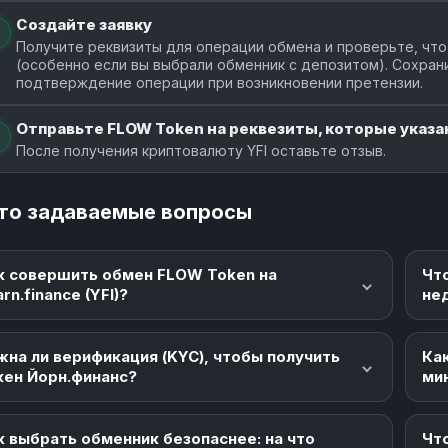
Создайте заявку
Получите реквизиты для операции обмена и проверьте, что
(особенно если вы выбрали обменник с депозитом). Сохран
подтверждение операции при возникновении претензии.
Отправьте FLOW Token на реквезиты, которые указан
После получения криптовалюту YFI оставьте отзыв.
то задаваемые вопросы
к совершить обмен FLOW Token на
Чт
rn.finance (YFI)?
не
жна ли верификация (KYC), чтобы получить
Как
кен Йорн.финанс?
ми
к выбрать обменник безопаснее: на что
Что