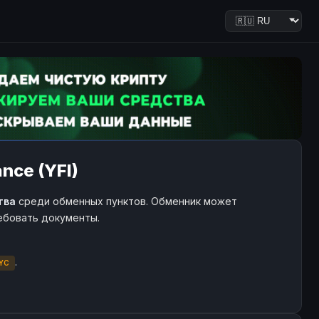
nce (YFI)
тва
среди обменных пунктов. Обменник может
ребовать документы.
.
YC