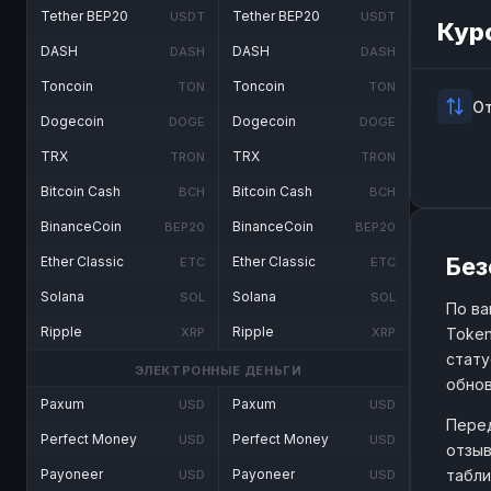
Tether BEP20
Tether BEP20
USDT
USDT
Кур
DASH
DASH
DASH
DASH
Toncoin
Toncoin
TON
TON
О
Dogecoin
Dogecoin
DOGE
DOGE
TRX
TRX
TRON
TRON
Bitcoin Cash
Bitcoin Cash
BCH
BCH
BinanceCoin
BinanceCoin
BEP20
BEP20
Без
Ether Classic
Ether Classic
ETC
ETC
Solana
Solana
SOL
SOL
По ва
Ripple
Ripple
Token
XRP
XRP
стату
ЭЛЕКТРОННЫЕ ДЕНЬГИ
обнов
Paxum
Paxum
USD
USD
Перед
Perfect Money
Perfect Money
USD
USD
отзыв
табли
Payoneer
Payoneer
USD
USD