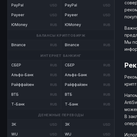
совер
PayPal
PayPal
USD
USD
реком
Payeer
Payeer
USD
USD
покуп
ЮMoney
ЮMoney
RUB
RUB
Важно
предл
БАЛАНСЫ КРИПТОБИРЖ
Мы по
Binance
Binance
RUB
RUB
инфо
ИНТЕРНЕТ БАНКИНГ
Рек
СБЕР
СБЕР
RUB
RUB
Альфа-Банк
Альфа-Банк
RUB
RUB
Реком
крипт
Райффайзен
Райффайзен
RUB
RUB
ВТБ
ВТБ
RUB
RUB
Напом
AntiS
Т-Банк
Т-Банк
RUB
RUB
можем
ДЕНЕЖНЫЕ ПЕРЕВОДЫ
В зак
опера
ЗК
ЗК
USD
USD
WU
WU
Испол
USD
USD