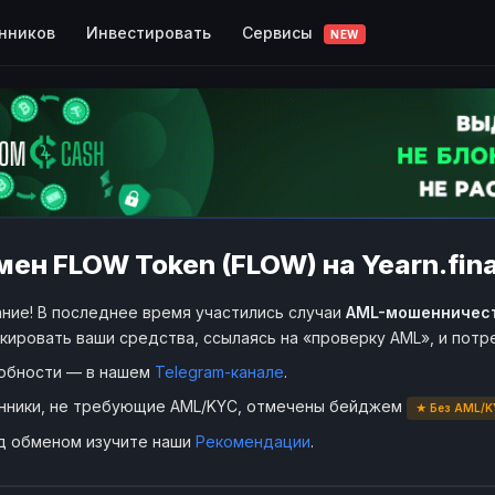
Сервисы
нников
Инвестировать
NEW
ен FLOW Token (FLOW) на Yearn.fina
ние! В последнее время участились случаи
AML-мошенничес
кировать ваши средства, ссылаясь на «проверку AML», и пот
обности — в нашем
Telegram-канале
.
нники, не требующие AML/KYC, отмечены бейджем
★ Без AML/K
д обменом изучите наши
Рекомендации
.