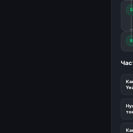
5
6
Час
Ка
Yea
Ну
то
Ка