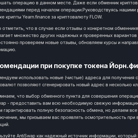
шать операцию в данном месте. Даже если обменник криптов
ендациями перед началом операции.Руководствуясь нашими 
ке крипты Yearn.finance за криптовалюту FLOW.
 отметить, что в случае если отзывы о конкретном обменнике
агает множество других надежных и проверенных вариантов о
стоянно проверяем новые отзывы, обновляем курсы и направ
рмацию.
омендации при покупке токена Йорн.ф
ендуем использовать новые (чистые) адреса для получения с
овалют позволяют сгенерировать новый адрес в несколько кл
инаем, что выбор обменного пункта для совершения операци
wap - предоставить вам всю необходимую свежую информацию
 гарантировать полную безопасность обмена, но делаем все
лючение, мы призываем вас проявлять осмотрительность при 
ций.
ьзуйте AntiSwap как надежный источник информации, который 