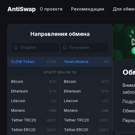
AntiSwap
О проекте
Рекомендации
Для обме
Направления обмена
FLOW Token
Yearn.finance
FLOW
YFI
Обм
КРИПТОВАЛЮТА
Bitcoin
Bitcoin
BTC
BTC
Внима
Ethereum
Ethereum
ETH
ETH
забло
Litecoin
Litecoin
Подр
LTC
LTC
Обме
Monero
Monero
XMR
XMR
Пере
Tether TRC20
Tether TRC20
USDT
USDT
Tether ERC20
Tether ERC20
USDT
USDT