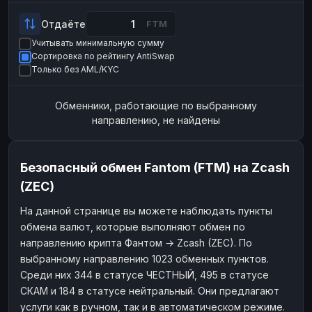
Payeer
Payeer
USD
USD
Отдаёте
FTM
ЮMoney
ЮMoney
RUB
RUB
Учитывать минимальную сумму
Сортировка по рейтингу AntiSwap
БАЛАНСЫ КРИПТОБИРЖ
Только без AML/KYC
Binance
Binance
RUB
RUB
Обменники, работающие по выбранному
ИНТЕРНЕТ БАНКИНГ
направлению, не найдены
СБЕР
СБЕР
RUB
RUB
Альфа-Банк
Альфа-Банк
RUB
RUB
Безопасный обмен Fantom (FTM) на Zcash
Райффайзен
Райффайзен
RUB
RUB
(ZEC)
ВТБ
ВТБ
RUB
RUB
На данной странице вы можете наблюдать пункты
Т-Банк
Т-Банк
RUB
RUB
обмена валют, которые выполняют обмен по
ДЕНЕЖНЫЕ ПЕРЕВОДЫ
направлению крипта Фантом → Zcash (ZEC). По
выбранному направлению 1023 обменных пунктов.
ЗК
ЗК
USD
USD
Среди них 344 в статусе ЧЕСТНЫЙ, 495 в статусе
WU
WU
USD
USD
СКАМ и 184 в статусе нейтральный. Они предлагают
услуги как в ручном, так и в автоматическом режиме.
НАЛИЧНЫЕ ДЕНЬГИ