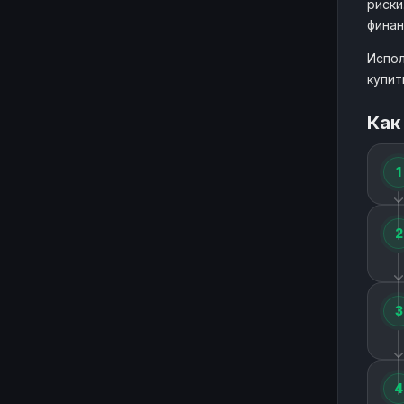
риски
финан
Испол
купит
Как
1
2
3
4