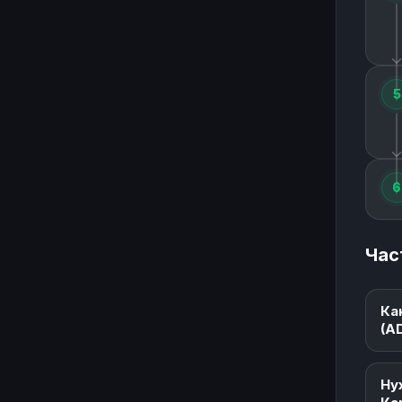
5
6
Час
Ка
(A
Ну