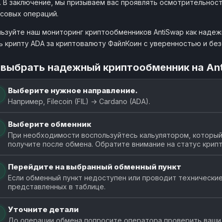
. В заключение, мы призываем вас проявлять осмотрительнос
совых операций.
ьзуйте наш мониторинг криптообменников AntiSwap как наде
ь крипту ADA за криптовалюту ФайлКоин с уверенностью и бе
 выбрать надежный криптообменник на An
Выберите нужное направление.
Например, Filecoin (FIL) → Cardano (ADA).
Выберите обменник
При необходимости воспользуйтесь кальулятором, который 
получите после обмена. Обратите внимание на статус крип
Перейдите на выбранный обменный пункт
Если обменный пункт недоступен или проводит технические
представленных в таблице.
Уточните детали
До операции обмена попросите оператора проверить ваши 