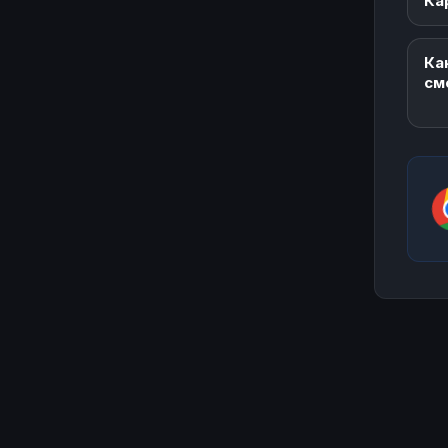
Ка
Ка
см