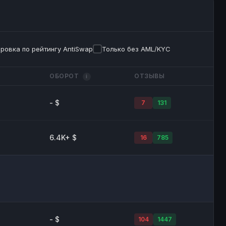
ровка по рейтингу AntiSwap
Только без AML/KYC
ОБОРОТ
ОТЗЫВЫ
i
- $
7
131
6.4K+ $
16
785
- $
104
1447