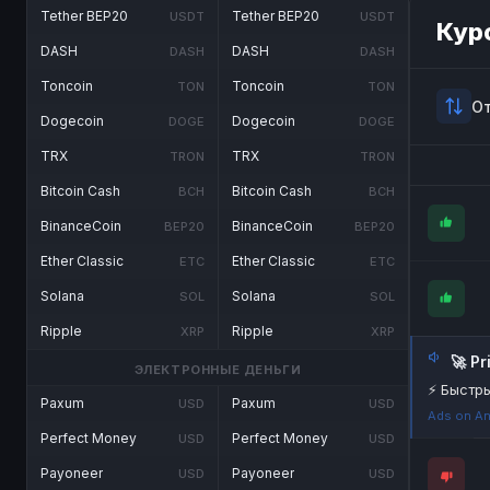
Tether BEP20
Tether BEP20
USDT
USDT
Кур
DASH
DASH
DASH
DASH
Toncoin
Toncoin
TON
TON
О
Dogecoin
Dogecoin
DOGE
DOGE
TRX
TRX
TRON
TRON
Bitcoin Cash
Bitcoin Cash
BCH
BCH
BinanceCoin
BinanceCoin
BEP20
BEP20
Ether Classic
Ether Classic
ETC
ETC
Solana
Solana
SOL
SOL
Ripple
Ripple
XRP
XRP
🚀 P
ЭЛЕКТРОННЫЕ ДЕНЬГИ
⚡ Быстры
Paxum
Paxum
USD
USD
Ads on An
Perfect Money
Perfect Money
USD
USD
Payoneer
Payoneer
USD
USD