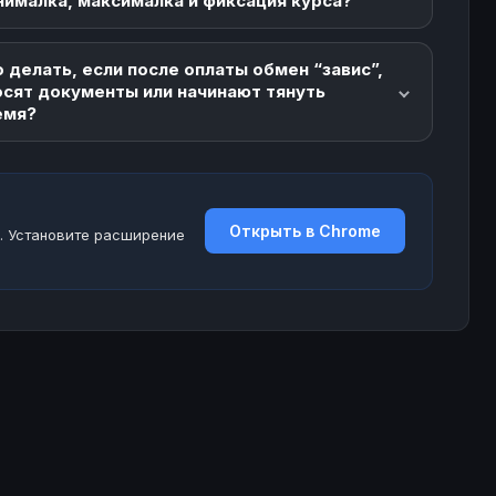
нималка, максималка и фиксация курса?
 делать, если после оплаты обмен “завис”,
осят документы или начинают тянуть
емя?
Открыть в Chrome
. Установите расширение