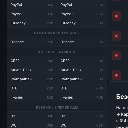
PayPal
PayPal
USD
USD
Payeer
Payeer
USD
USD
ЮMoney
ЮMoney
RUB
RUB
БАЛАНСЫ КРИПТОБИРЖ
Binance
Binance
RUB
RUB
ИНТЕРНЕТ БАНКИНГ
СБЕР
СБЕР
RUB
RUB
Альфа-Банк
Альфа-Банк
RUB
RUB
Райффайзен
Райффайзен
RUB
RUB
ВТБ
ВТБ
RUB
RUB
Без
Т-Банк
Т-Банк
RUB
RUB
На да
ДЕНЕЖНЫЕ ПЕРЕВОДЫ
→ Кар
ЗК
ЗК
USD
USD
и 184
WU
WU
USD
USD
режим