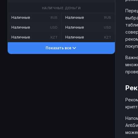
НАЛИЧНЫЕ ДЕНЬГИ
Перед
выбра
Наличные
Наличные
RUB
RUB
табли
Наличные
Наличные
USD
USD
совер
Наличные
Наличные
KZT
KZT
реком
покуп
Показать все
Важно
множе
прове
Рек
Реком
крипт
Напом
AntiS
можем