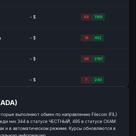
- $
64
1168
A
- $
18
452
- $
48
2161
- $
7
240
- $
55
847
 (ADA)
орые выполняют обмен по направлению Filecoin (FIL)
еди них 344 в статусе ЧЕСТНЫЙ, 495 в статусе СКАМ
A
5.6K+ $
350
3813
 так и в автоматическом режиме. Курсы обновляются в
туальную информацию.