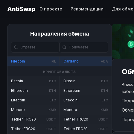
AntiSwap
О проекте
Рекомендации
Для обме
Направления обмена
Filecoin
Cardano
FIL
ADA
Обм
КРИПТОВАЛЮТА
Bitcoin
Bitcoin
BTC
BTC
Внима
Ethereum
Ethereum
ETH
ETH
забло
Litecoin
Litecoin
Подр
LTC
LTC
Обме
Monero
Monero
XMR
XMR
Пере
Tether TRC20
Tether TRC20
USDT
USDT
Tether ERC20
Tether ERC20
USDT
USDT