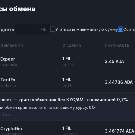
сы обмена
тдаёте
FIL
Учитывать минимальную сумму
Сорти
ОБМЕННИК
ОТДАЁТЕ
ПОЛУЧАЕТЕ
1 FIL
Expeer
3.45 ADA
expeer.io
от 2074
1 FIL
TarifEx
3.44736 ADA
tarifex.io
от 28
riamex — криптообменник без KYC/AML с комиссией 0,7%
й обмен криптовалюты по выгодному курсу. 🔒💱
tiSwap
1 FIL
CryptoGin
3.461774 ADA
cryptogin.cc
от 10047