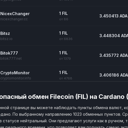
1 FIL
NicexChanger
3.450413 ADA
nicexchanger.cc
от 86
1 FIL
Bitsz
3.448304 AD
bitsz.io
от 6836
1 FIL
Bitok777
3.435772 ADA
bitok777.net
от 1379
1 FIL
CryptoMonitor
3.406186 ADA
cryptomonitor.info
от 4768
1 FIL
SwapGate
3.38088 ADA
опасный обмен Filecoin (FIL) на Cardano
swapgate.io
от 6833
нной странице вы можете наблюдать пункты обмена валют, кот
1 FIL
Ex-Bank
дано. По выбранному направлению 1023 обменных пунктов. Ср
2.870028 AD
ex-bank.cc
от 78
 в статусе нейтральный. Они предлагают услуги как в ручном,
е реального времени, что позволяет вам получать самую ак