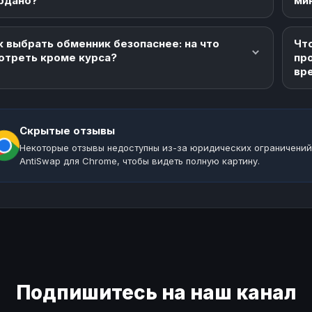
рдано?
ми
к выбрать обменник безопаснее: на что
Что
отреть кроме курса?
пр
вр
Скрытые отзывы
Некоторые отзывы недоступны из-за юридических ограничений
AntiSwap для Chrome, чтобы видеть полную картину.
Подпишитесь на наш канал