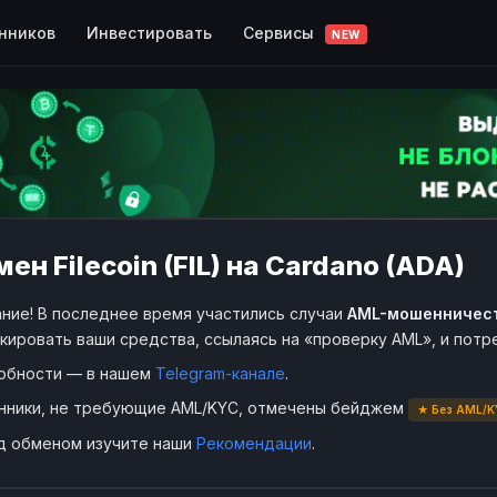
Сервисы
нников
Инвестировать
NEW
ен Filecoin (FIL) на Cardano (ADA)
ние! В последнее время участились случаи
AML-мошенничес
кировать ваши средства, ссылаясь на «проверку AML», и пот
обности — в нашем
Telegram-канале
.
нники, не требующие AML/KYC, отмечены бейджем
★ Без AML/K
д обменом изучите наши
Рекомендации
.