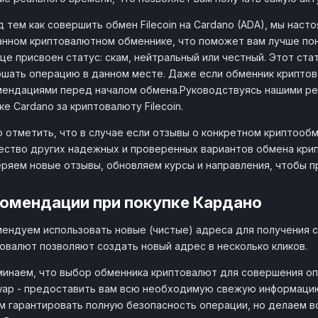
 тем как совершить обмен Filecoin на Cardano (ADA), мы нас
нном криптовалютном обменнике, что поможет вам лучше пон
це присвоен статус: скам, нейтральный или честный. Этот ст
шать операцию в данном месте. Даже если обменник криптов
ендациями перед началом обмена.Руководствуясь нашими ре
ке Cardano за криптовалюту Filecoin.
 отметить, что в случае если отзывы о конкретном криптообм
ство других надежных и проверенных вариантов обмена крипты
ряем новые отзывы, обновляем курсы и направления, чтобы 
омендации при покупке Кардано
ендуем использовать новые (чистые) адреса для получения с
овалют позволяют создать новый адрес в несколько кликов.
инаем, что выбор обменника криптовалют для совершения оп
wap - предоставить вам всю необходимую свежую информацию
 гарантировать полную безопасность операции, но делаем в