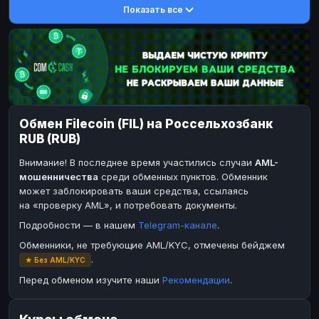
Показать все
DASH
DASH
DASH
DASH
Toncoin
Toncoin
TON
TON
Dogecoin
Dogecoin
DOGE
DOGE
TRX
TRX
TRON
TRON
Bitcoin Cash
Bitcoin Cash
BCH
BCH
Обмен Filecoin (FIL) на Россельхозбанк
BinanceCoin
BinanceCoin
BEP20
BEP20
RUB (RUB)
Ether Classic
Ether Classic
ETC
ETC
Внимание! В последнее время участились случаи
AML-
Solana
Solana
SOL
SOL
мошенничества
среди обменных пунктов. Обменник
может заблокировать ваши средства, ссылаясь
Ripple
Ripple
XRP
XRP
на «проверку AML», и потребовать документы.
ЭЛЕКТРОННЫЕ ДЕНЬГИ
Подробности — в нашем
Telegram-канале
.
Paxum
Paxum
USD
USD
Обменники, не требующие AML/KYC, отмечены бейджем
.
★ Без AML/KYC
Perfect Money
Perfect Money
USD
USD
Перед обменом изучите наши
Рекомендации
.
Payoneer
Payoneer
USD
USD
PayPal
PayPal
USD
USD