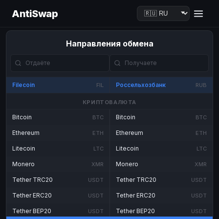
AntiSwap
Направления обмена
Filecoin
Россельхозбанк
FIL
RUB
КРИПТОВАЛЮТА
Bitcoin
Bitcoin
BTC
BTC
Ethereum
Ethereum
ETH
ETH
Litecoin
Litecoin
LTC
LTC
Monero
Monero
XMR
XMR
Tether TRC20
Tether TRC20
USDT
USDT
Tether ERC20
Tether ERC20
USDT
USDT
Tether BEP20
Tether BEP20
USDT
USDT