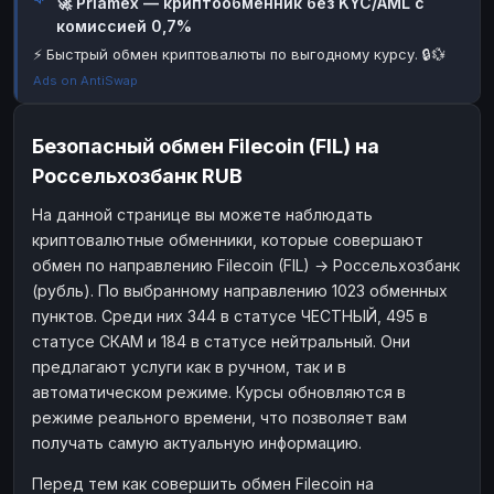
🚀 Priamex — криптообменник без KYC/AML с
комиссией 0,7%
Наличные
Наличные
RUB
RUB
⚡ Быстрый обмен криптовалюты по выгодному курсу. 🔒💱
Наличные
Наличные
USD
USD
Ads on AntiSwap
Наличные
Наличные
KZT
KZT
Безопасный обмен Filecoin (FIL) на
Россельхозбанк RUB
На данной странице вы можете наблюдать
криптовалютные обменники, которые совершают
обмен по направлению Filecoin (FIL) → Россельхозбанк
(рубль). По выбранному направлению 1023 обменных
пунктов. Среди них 344 в статусе ЧЕСТНЫЙ, 495 в
статусе СКАМ и 184 в статусе нейтральный. Они
предлагают услуги как в ручном, так и в
автоматическом режиме. Курсы обновляются в
режиме реального времени, что позволяет вам
получать самую актуальную информацию.
Перед тем как совершить обмен Filecoin на