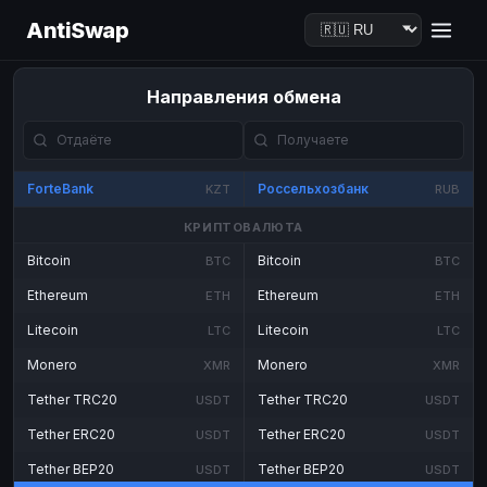
AntiSwap
Направления обмена
ForteBank
Россельхозбанк
KZT
RUB
КРИПТОВАЛЮТА
Bitcoin
Bitcoin
BTC
BTC
Ethereum
Ethereum
ETH
ETH
Litecoin
Litecoin
LTC
LTC
Monero
Monero
XMR
XMR
Tether TRC20
Tether TRC20
USDT
USDT
Tether ERC20
Tether ERC20
USDT
USDT
Tether BEP20
Tether BEP20
USDT
USDT