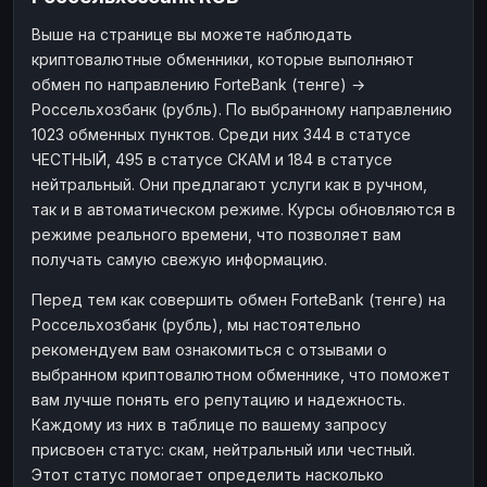
Наличные
Наличные
RUB
RUB
Выше на странице вы можете наблюдать
криптовалютные обменники, которые выполняют
Наличные
Наличные
USD
USD
обмен по направлению ForteBank (тенге) →
Наличные
Наличные
KZT
KZT
Россельхозбанк (рубль). По выбранному направлению
1023 обменных пунктов. Среди них 344 в статусе
ЧЕСТНЫЙ, 495 в статусе СКАМ и 184 в статусе
нейтральный. Они предлагают услуги как в ручном,
так и в автоматическом режиме. Курсы обновляются в
режиме реального времени, что позволяет вам
получать самую свежую информацию.
Перед тем как совершить обмен ForteBank (тенге) на
Россельхозбанк (рубль), мы настоятельно
рекомендуем вам ознакомиться с отзывами о
выбранном криптовалютном обменнике, что поможет
вам лучше понять его репутацию и надежность.
Каждому из них в таблице по вашему запросу
присвоен статус: скам, нейтральный или честный.
Этот статус помогает определить насколько