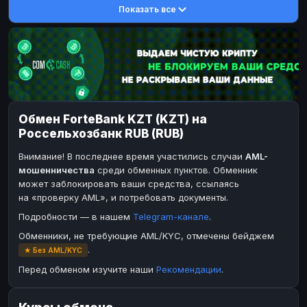
Показать все
DASH
DASH
DASH
DASH
Toncoin
Toncoin
TON
TON
Dogecoin
Dogecoin
DOGE
DOGE
TRX
TRX
TRON
TRON
Bitcoin Cash
Bitcoin Cash
BCH
BCH
Обмен ForteBank KZT (KZT) на
BinanceCoin
BinanceCoin
BEP20
BEP20
Россельхозбанк RUB (RUB)
Ether Classic
Ether Classic
ETC
ETC
Внимание! В последнее время участились случаи
AML-
Solana
Solana
SOL
SOL
мошенничества
среди обменных пунктов. Обменник
может заблокировать ваши средства, ссылаясь
Ripple
Ripple
XRP
XRP
на «проверку AML», и потребовать документы.
ЭЛЕКТРОННЫЕ ДЕНЬГИ
Подробности — в нашем
Telegram-канале
.
Paxum
Paxum
USD
USD
Обменники, не требующие AML/KYC, отмечены бейджем
.
★ Без AML/KYC
Perfect Money
Perfect Money
USD
USD
Перед обменом изучите наши
Рекомендации
.
Payoneer
Payoneer
USD
USD
PayPal
PayPal
USD
USD