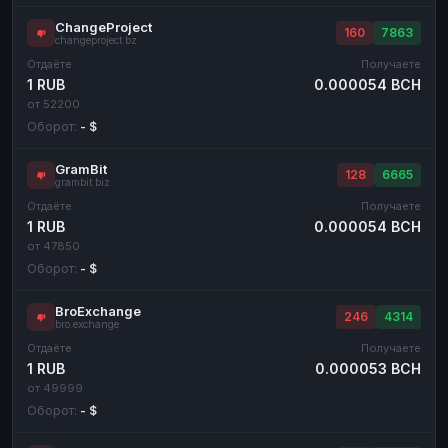
ChangeProject
160
7863
changeproject.bz
Отдаёте
Получаете
1 RUB
0.000054 BCH
от 52200
Оборот:
- $
GramBit
128
6665
grambit.biz
Отдаёте
Получаете
1 RUB
0.000054 BCH
от 47850
Оборот:
- $
BroExchange
246
4314
bro.exchange
Отдаёте
Получаете
1 RUB
0.000053 BCH
от 49999
Оборот:
- $