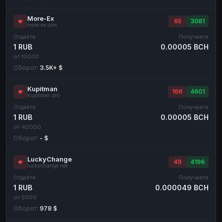
More-Ex
65
3081
more-ex.com
Отдаёте
Получаете
1 RUB
0.00005 BCH
от 10000
Оборот:
3.5K+ $
Kupitman
166
4601
kupitman.pro
Отдаёте
Получаете
1 RUB
0.00005 BCH
от 40000
Оборот:
- $
LuckyChange
49
4196
luckychange.net
Отдаёте
Получаете
1 RUB
0.000049 BCH
от 5000
Оборот:
978 $