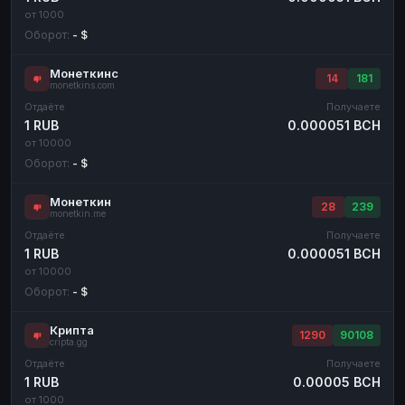
от 1000
Оборот:
- $
Монеткинс
14
181
monetkins.com
Отдаёте
Получаете
1 RUB
0.000051 BCH
от 10000
Оборот:
- $
Монеткин
28
239
monetkin.me
Отдаёте
Получаете
1 RUB
0.000051 BCH
от 10000
Оборот:
- $
Крипта
1290
90108
cripta.gg
Отдаёте
Получаете
1 RUB
0.00005 BCH
от 1000