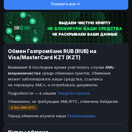
Показать все
DASH
DASH
DASH
DASH
Toncoin
Toncoin
TON
TON
Dogecoin
Dogecoin
DOGE
DOGE
TRX
TRX
TRON
TRON
Bitcoin Cash
Bitcoin Cash
BCH
BCH
Обмен Газпромбанк RUB (RUB) на
BinanceCoin
BinanceCoin
BEP20
BEP20
Visa/MasterCard KZT (KZT)
Ether Classic
Ether Classic
ETC
ETC
Внимание! В последнее время участились случаи
AML-
Solana
Solana
SOL
SOL
мошенничества
среди обменных пунктов. Обменник
может заблокировать ваши средства, ссылаясь
Ripple
Ripple
XRP
XRP
на «проверку AML», и потребовать документы.
ЭЛЕКТРОННЫЕ ДЕНЬГИ
Подробности — в нашем
Telegram-канале
.
Paxum
Paxum
USD
USD
Обменники, не требующие AML/KYC, отмечены бейджем
.
★ Без AML/KYC
Perfect Money
Perfect Money
USD
USD
Перед обменом изучите наши
Рекомендации
.
Payoneer
Payoneer
USD
USD
PayPal
PayPal
USD
USD