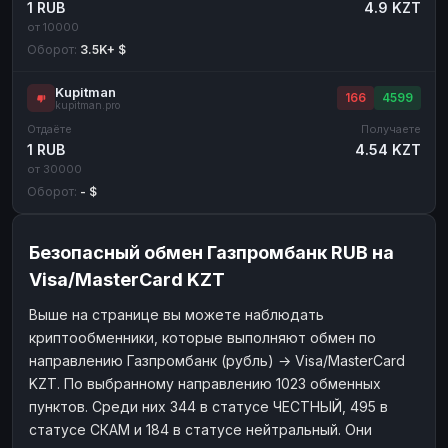
1 RUB
4.9 KZT
от 10000
Оборот:
3.5K+ $
Kupitman
166
4599
kupitman.pro
Отдаёте
Получаете
1 RUB
4.54 KZT
от 30000
Оборот:
- $
Безопасный обмен Газпромбанк RUB на
Visa/MasterCard KZT
Выше на странице вы можете наблюдать
криптообменники, которые выполняют обмен по
направлению Газпромбанк (рубль) → Visa/MasterCard
KZT. По выбранному направлению 1023 обменных
пунктов. Среди них 344 в статусе ЧЕСТНЫЙ, 495 в
статусе СКАМ и 184 в статусе нейтральный. Они