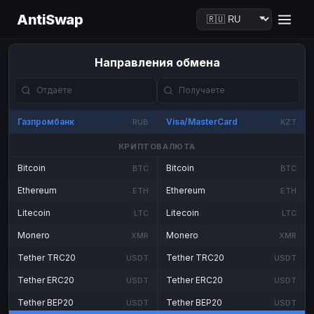
AntiSwap
Направления обмена
Газпромбанк
Visa/MasterCard
RUB
KZT
КРИПТОВАЛЮТА
Bitcoin
Bitcoin
BTC
BTC
Ethereum
Ethereum
ETH
ETH
Litecoin
Litecoin
LTC
LTC
Monero
Monero
XMR
XMR
Tether TRC20
Tether TRC20
USDT
USDT
Tether ERC20
Tether ERC20
USDT
USDT
Tether BEP20
Tether BEP20
USDT
USDT