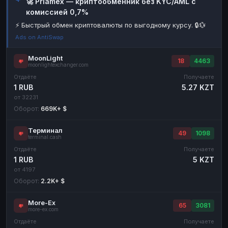
🚀 Priamex — криптообменник без KYC/AML с
комиссией 0,7%
Наличные
Наличные
RUB
RUB
⚡ Быстрый обмен криптовалюты по выгодному курсу. 🔒💱
Наличные
Наличные
USD
USD
Ads on AntiSwap
Наличные
Наличные
KZT
KZT
MoonLight
18
4463
moonlightexchanger.com
Отдаёте
Получаете
1 RUB
5.27 KZT
от 32231
Оборот:
669K+ $
Терминал
49
1098
terminal.cash
Отдаёте
Получаете
1 RUB
5 KZT
от 4197
Оборот:
2.2K+ $
More-Ex
65
3081
more-ex.com
Отдаёте
Получаете