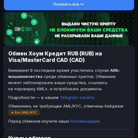
Показать все
DASH
DASH
DASH
DASH
Toncoin
Toncoin
TON
TON
Dogecoin
Dogecoin
DOGE
DOGE
TRX
TRX
TRON
TRON
Bitcoin Cash
Bitcoin Cash
BCH
BCH
Обмен Хоум Кредит RUB (RUB) на
BinanceCoin
BinanceCoin
BEP20
BEP20
Visa/MasterCard CAD (CAD)
Ether Classic
Ether Classic
ETC
ETC
Внимание! В последнее время участились случаи
AML-
Solana
Solana
SOL
SOL
мошенничества
среди обменных пунктов. Обменник
может заблокировать ваши средства, ссылаясь
Ripple
Ripple
XRP
XRP
на «проверку AML», и потребовать документы.
ЭЛЕКТРОННЫЕ ДЕНЬГИ
Подробности — в нашем
Telegram-канале
.
Paxum
Paxum
USD
USD
Обменники, не требующие AML/KYC, отмечены бейджем
.
★ Без AML/KYC
Perfect Money
Perfect Money
USD
USD
Перед обменом изучите наши
Рекомендации
.
Payoneer
Payoneer
USD
USD
PayPal
PayPal
USD
USD