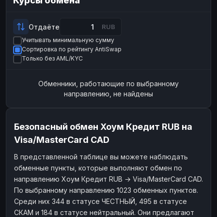
Курсы обмена
Payeer
Payeer
USD
USD
ЮMoney
ЮMoney
RUB
RUB
Отдаёте
RUB
Учитывать минимальную сумму
БАЛАНСЫ КРИПТОБИРЖ
Сортировка по рейтингу AntiSwap
Binance
Binance
RUB
RUB
Только без AML/KYC
ИНТЕРНЕТ БАНКИНГ
Обменники, работающие по выбранному
СБЕР
СБЕР
RUB
RUB
направлению, не найдены
Альфа-Банк
Альфа-Банк
RUB
RUB
Райффайзен
Райффайзен
RUB
RUB
Безопасный обмен Хоум Кредит RUB на
ВТБ
ВТБ
RUB
RUB
Visa/MasterCard CAD
Т-Банк
Т-Банк
RUB
RUB
В представленной таблице вы можете наблюдать
обменные пункты, которые выполняют обмен по
ДЕНЕЖНЫЕ ПЕРЕВОДЫ
направлению Хоум Кредит RUB → Visa/MasterCard CAD.
ЗК
ЗК
USD
USD
По выбранному направлению 1023 обменных пунктов.
WU
WU
USD
USD
Среди них 344 в статусе ЧЕСТНЫЙ, 495 в статусе
СКАМ и 184 в статусе нейтральный. Они предлагают
НАЛИЧНЫЕ ДЕНЬГИ