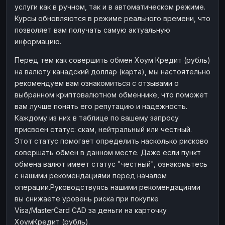
услуги как в ручном, так и в автоматическом режиме.
Наличные
Наличные
RUB
RUB
Курсы обновляются в режиме реального времени, что
Наличные
Наличные
позволяет вам получать самую актуальную
USD
USD
информацию.
Наличные
Наличные
KZT
KZT
Перед тем как совершить обмен Хоум Кредит (рубль)
на валюту канадский доллар (карта), мы настоятельно
рекомендуем вам ознакомиться с отзывами о
выбранном криптовалютном обменнике, что поможет
вам лучше понять его репутацию и надежность.
Каждому из них в таблице по вашему запросу
присвоен статус: скам, нейтральный или честный.
Этот статус помогает определить насколько рисково
совершать обмен в данном месте. Даже если пункт
обмена валют имеет статус "честный", ознакомьтесь
с нашими рекомендациями перед началом
операции.Руководствуясь нашими рекомендациями
вы снижаете уровень риска при покупке
Visa/MasterCard CAD за деньги на карточку
ХоумКредит (рубль).