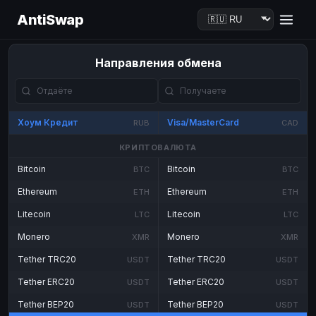
AntiSwap
Направления обмена
Хоум Кредит
Visa/MasterCard
RUB
CAD
КРИПТОВАЛЮТА
Bitcoin
Bitcoin
BTC
BTC
Ethereum
Ethereum
ETH
ETH
Litecoin
Litecoin
LTC
LTC
Monero
Monero
XMR
XMR
Tether TRC20
Tether TRC20
USDT
USDT
Tether ERC20
Tether ERC20
USDT
USDT
Tether BEP20
Tether BEP20
USDT
USDT