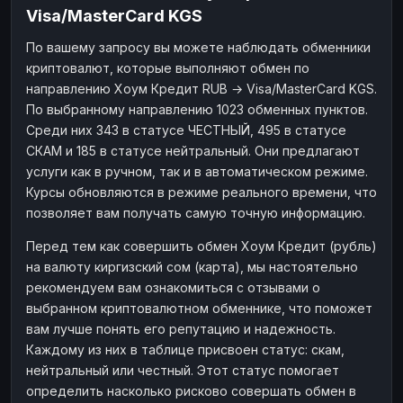
Visa/MasterCard KGS
Наличные
Наличные
RUB
RUB
По вашему запросу вы можете наблюдать обменники
Наличные
Наличные
USD
USD
криптовалют, которые выполняют обмен по
Наличные
Наличные
KZT
KZT
направлению Хоум Кредит RUB → Visa/MasterCard KGS.
По выбранному направлению 1023 обменных пунктов.
Среди них 343 в статусе ЧЕСТНЫЙ, 495 в статусе
СКАМ и 185 в статусе нейтральный. Они предлагают
услуги как в ручном, так и в автоматическом режиме.
Курсы обновляются в режиме реального времени, что
позволяет вам получать самую точную информацию.
Перед тем как совершить обмен Хоум Кредит (рубль)
на валюту киргизский сом (карта), мы настоятельно
рекомендуем вам ознакомиться с отзывами о
выбранном криптовалютном обменнике, что поможет
вам лучше понять его репутацию и надежность.
Каждому из них в таблице присвоен статус: скам,
нейтральный или честный. Этот статус помогает
определить насколько рисково совершать обмен в