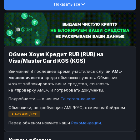
Показать все
DASH
DASH
DASH
DASH
Toncoin
Toncoin
TON
TON
Dogecoin
Dogecoin
DOGE
DOGE
TRX
TRX
TRON
TRON
Bitcoin Cash
Bitcoin Cash
BCH
BCH
Обмен Хоум Кредит RUB (RUB) на
BinanceCoin
BinanceCoin
BEP20
BEP20
Visa/MasterCard KGS (KGS)
Ether Classic
Ether Classic
ETC
ETC
Внимание! В последнее время участились случаи
AML-
Solana
Solana
SOL
SOL
мошенничества
среди обменных пунктов. Обменник
может заблокировать ваши средства, ссылаясь
Ripple
Ripple
XRP
XRP
на «проверку AML», и потребовать документы.
ЭЛЕКТРОННЫЕ ДЕНЬГИ
Подробности — в нашем
Telegram-канале
.
Paxum
Paxum
USD
USD
Обменники, не требующие AML/KYC, отмечены бейджем
.
★ Без AML/KYC
Perfect Money
Perfect Money
USD
USD
Перед обменом изучите наши
Рекомендации
.
Payoneer
Payoneer
USD
USD
PayPal
PayPal
USD
USD