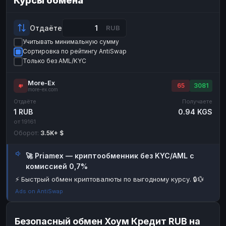
Курсы обмена
Payeer
Payeer
USD
USD
ЮMoney
ЮMoney
RUB
RUB
Отдаёте
RUB
Учитывать минимальную сумму
БАЛАНСЫ КРИПТОБИРЖ
Сортировка по рейтингу AntiSwap
Binance
Binance
RUB
RUB
Только без AML/KYC
ИНТЕРНЕТ БАНКИНГ
More-Ex
65
3081
more-ex.com
СБЕР
СБЕР
RUB
RUB
Отдаёте
Получаете
Альфа-Банк
Альфа-Банк
RUB
RUB
1 RUB
0.94 KGS
от 19161
Райффайзен
Райффайзен
RUB
RUB
Оборот:
3.5K+ $
ВТБ
ВТБ
RUB
RUB
🚀 Priamex — криптообменник без KYC/AML с
Т-Банк
Т-Банк
RUB
RUB
комиссией 0,7%
ДЕНЕЖНЫЕ ПЕРЕВОДЫ
⚡ Быстрый обмен криптовалюты по выгодному курсу. 🔒💱
ЗК
ЗК
USD
USD
Ads on AntiSwap
WU
WU
USD
USD
Безопасный обмен Хоум Кредит RUB на
НАЛИЧНЫЕ ДЕНЬГИ