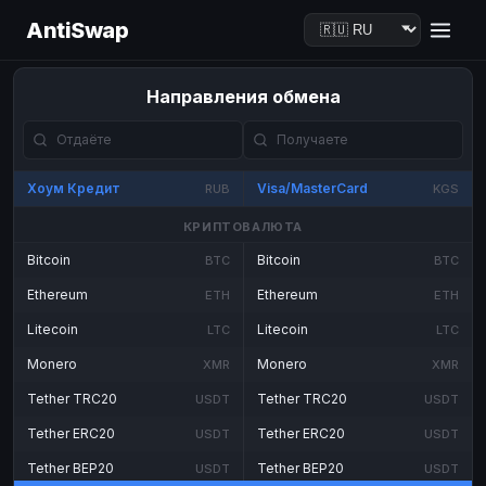
AntiSwap
Направления обмена
Хоум Кредит
Visa/MasterCard
RUB
KGS
КРИПТОВАЛЮТА
Bitcoin
Bitcoin
BTC
BTC
Ethereum
Ethereum
ETH
ETH
Litecoin
Litecoin
LTC
LTC
Monero
Monero
XMR
XMR
Tether TRC20
Tether TRC20
USDT
USDT
Tether ERC20
Tether ERC20
USDT
USDT
Tether BEP20
Tether BEP20
USDT
USDT