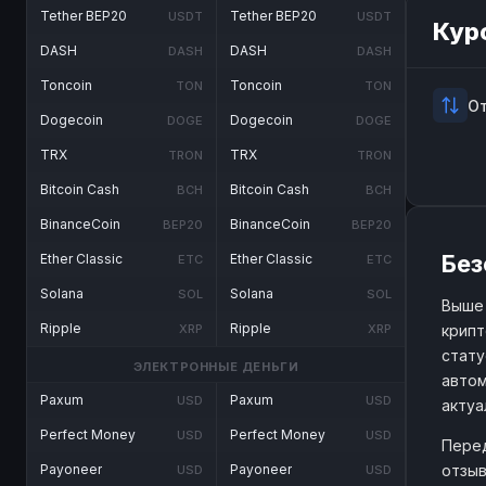
Tether BEP20
Tether BEP20
USDT
USDT
Кур
DASH
DASH
DASH
DASH
Toncoin
Toncoin
TON
TON
О
Dogecoin
Dogecoin
DOGE
DOGE
TRX
TRX
TRON
TRON
Bitcoin Cash
Bitcoin Cash
BCH
BCH
BinanceCoin
BinanceCoin
BEP20
BEP20
Без
Ether Classic
Ether Classic
ETC
ETC
Solana
Solana
SOL
SOL
Выше 
Ripple
Ripple
крипт
XRP
XRP
стату
ЭЛЕКТРОННЫЕ ДЕНЬГИ
автом
Paxum
Paxum
USD
USD
актуа
Perfect Money
Perfect Money
USD
USD
Перед
отзыв
Payoneer
Payoneer
USD
USD