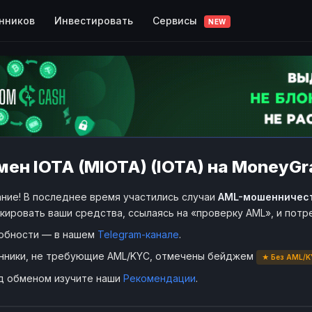
Сервисы
нников
Инвестировать
NEW
ен IOTA (MIOTA) (IOTA) на MoneyGr
ние! В последнее время участились случаи
AML-мошенничес
кировать ваши средства, ссылаясь на «проверку AML», и пот
обности — в нашем
Telegram-канале
.
нники, не требующие AML/KYC, отмечены бейджем
★ Без AML/K
д обменом изучите наши
Рекомендации
.