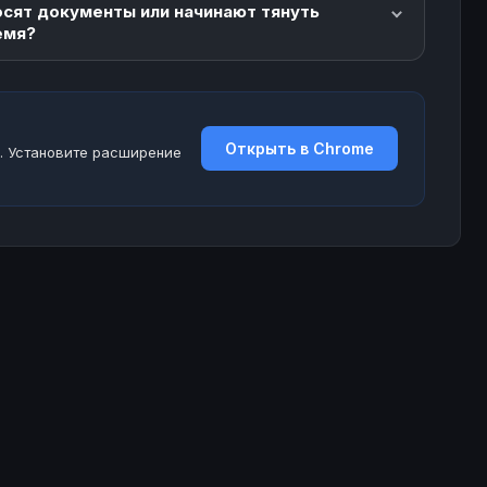
осят документы или начинают тянуть
емя?
Открыть в Chrome
. Установите расширение