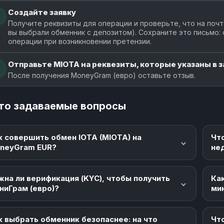
Создайте заявку
Получите реквизиты для операции и проверьте, что на почт
вы выбрали обменник с депозитом). Сохраните это письмо:
операции при возникновении претензии.
Отправьте MIOTA на реквезиты, которые указаны в з
После получения MoneyGram (евро) оставьте отзыв.
то задаваемые вопросы
к совершить обмен IOTA (MIOTA) на
Чт
neyGram EUR?
не
жна ли верификация (KYC), чтобы получить
Как
ниГрам (евро)?
ми
к выбрать обменник безопаснее: на что
Что