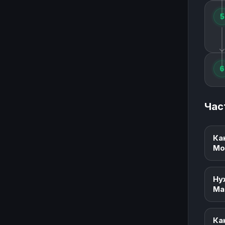
5
6
Час
Ка
Mo
Ну
Ма
Ка