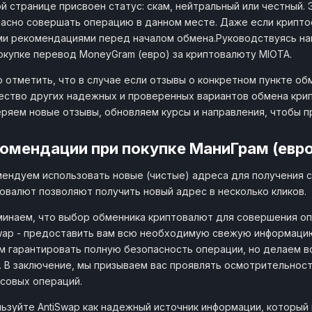
й странице присвоен статус: скам, нейтральный или честный.
асно совершать операцию в данном месте. Даже если криптоо
и рекомендациями перед началом обмена.Руководствуясь на
окупке перевод MoneyGram (евро) за криптовалюту MIOTA.
 отметить, что в случае если отзывы о конкретном пункте об
ство других надежных и проверенных вариантов обмена крип
ряем новые отзывы, обновляем курсы и направления, чтобы 
омендации при покупке МаниГрам (евро
ендуем использовать новые (чистые) адреса для получения с
овалют позволяют получить новый адрес в несколько кликов.
инаем, что выбор обменника криптовалют для совершения оп
wap - предоставить вам всю необходимую свежую информацию
 гарантировать полную безопасность операции, но делаем в
. В заключение, мы призываем вас проявлять осмотрительнос
совых операций.
ьзуйте AntiSwap как надежный источник информации, который 