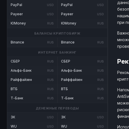
данно
PayPal
PayPal
USD
USD
безоп
Payeer
Payeer
USD
USD
нашим
при п
ЮMoney
ЮMoney
RUB
RUB
Важно
БАЛАНСЫ КРИПТОБИРЖ
множе
Binance
Binance
RUB
RUB
прове
ИНТЕРНЕТ БАНКИНГ
Рек
СБЕР
СБЕР
RUB
RUB
Альфа-Банк
Альфа-Банк
RUB
RUB
Реком
крипт
Райффайзен
Райффайзен
RUB
RUB
ВТБ
ВТБ
RUB
RUB
Напом
AntiS
Т-Банк
Т-Банк
RUB
RUB
можем
ДЕНЕЖНЫЕ ПЕРЕВОДЫ
риски
финан
ЗК
ЗК
USD
USD
WU
WU
Испол
USD
USD