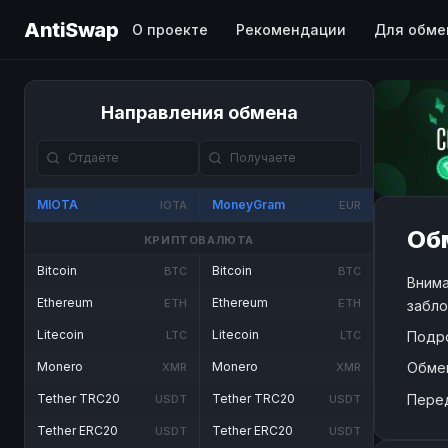
AntiSwap
О проекте
Рекомендации
Для обме
Направления обмена
MIOTA
MoneyGram
IOTA
EUR
Обм
КРИПТОВАЛЮТА
Bitcoin
Bitcoin
BTC
BTC
Внима
Ethereum
Ethereum
ETH
ETH
забло
Litecoin
Litecoin
Подр
LTC
LTC
Обме
Monero
Monero
XMR
XMR
Пере
Tether TRC20
Tether TRC20
USDT
USDT
Tether ERC20
Tether ERC20
USDT
USDT