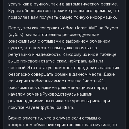
услуги как в ручном, так и в автоматическом режиме.
Наличные
Наличные
RUB
RUB
Курсы обновляются в режиме реального времени, что
Наличные
Наличные
позволяет вам получать самую точную информацию.
USD
USD
Наличные
Наличные
KZT
KZT
Перед тем как совершить обмен Idram AMD на Payeer
(рубль), мы настоятельно рекомендуем вам
ознакомиться с отзывами о выбранном обменном
пункте, что поможет вам лучше понять его
репутацию и надежность. Каждому из них в таблице
выше присвоен статус: скам, нейтральный или
честный. Этот статус помогает определить насколько
безопасно совершать обмен в данном месте. Даже
если криптообменник имеет статус "честный",
ознакомьтесь с нашими рекомендациями перед
началом обмена.Руководствуясь нашими
рекомендациями вы снижаете уровень риска при
покупке Payeer (рубль) за Idram.
Важно отметить, что в случае если отзывы о
конкретном обменнике криптовалют вас смутили, то