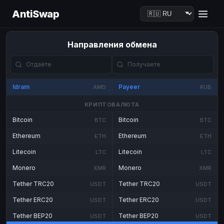
AntiSwap
Направления обмена
Idram
Payeer
AMD
RUB
КРИПТОВАЛЮТА
Bitcoin
Bitcoin
BTC
BTC
Ethereum
Ethereum
ETH
ETH
Litecoin
Litecoin
LTC
LTC
Monero
Monero
XMR
XMR
Tether TRC20
Tether TRC20
USDT
USDT
Tether ERC20
Tether ERC20
USDT
USDT
Tether BEP20
Tether BEP20
USDT
USDT