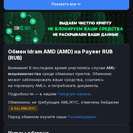
Показать все
DASH
DASH
DASH
DASH
Toncoin
Toncoin
TON
TON
Dogecoin
Dogecoin
DOGE
DOGE
TRX
TRX
TRON
TRON
Bitcoin Cash
Bitcoin Cash
BCH
BCH
Обмен Idram AMD (AMD) на Payeer RUB
BinanceCoin
BinanceCoin
BEP20
BEP20
(RUB)
Ether Classic
Ether Classic
ETC
ETC
Внимание! В последнее время участились случаи
AML-
Solana
Solana
SOL
SOL
мошенничества
среди обменных пунктов. Обменник
может заблокировать ваши средства, ссылаясь
Ripple
Ripple
XRP
XRP
на «проверку AML», и потребовать документы.
ЭЛЕКТРОННЫЕ ДЕНЬГИ
Подробности — в нашем
Telegram-канале
.
Paxum
Paxum
USD
USD
Обменники, не требующие AML/KYC, отмечены бейджем
.
★ Без AML/KYC
Perfect Money
Perfect Money
USD
USD
Перед обменом изучите наши
Рекомендации
.
Payoneer
Payoneer
USD
USD
PayPal
PayPal
USD
USD