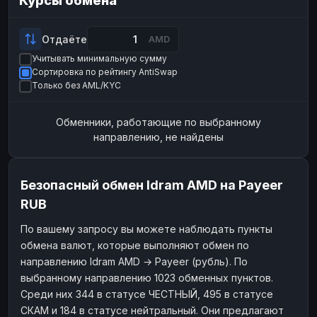
Курсы обмена
Payeer
Payeer
USD
USD
ЮMoney
ЮMoney
RUB
RUB
Отдаёте
AMD
Учитывать минимальную сумму
БАЛАНСЫ КРИПТОБИРЖ
Сортировка по рейтингу AntiSwap
Binance
Binance
RUB
RUB
Только без AML/KYC
ИНТЕРНЕТ БАНКИНГ
Обменники, работающие по выбранному
СБЕР
СБЕР
RUB
RUB
направлению, не найдены
Альфа-Банк
Альфа-Банк
RUB
RUB
Райффайзен
Райффайзен
RUB
RUB
Безопасный обмен Idram AMD на Payeer
ВТБ
ВТБ
RUB
RUB
RUB
Т-Банк
Т-Банк
RUB
RUB
По вашему запросу вы можете наблюдать пункты
обмена валют, которые выполняют обмен по
ДЕНЕЖНЫЕ ПЕРЕВОДЫ
направлению Idram AMD → Payeer (рубль). По
ЗК
ЗК
USD
USD
выбранному направлению 1023 обменных пунктов.
WU
WU
USD
USD
Среди них 344 в статусе ЧЕСТНЫЙ, 495 в статусе
СКАМ и 184 в статусе нейтральный. Они предлагают
НАЛИЧНЫЕ ДЕНЬГИ