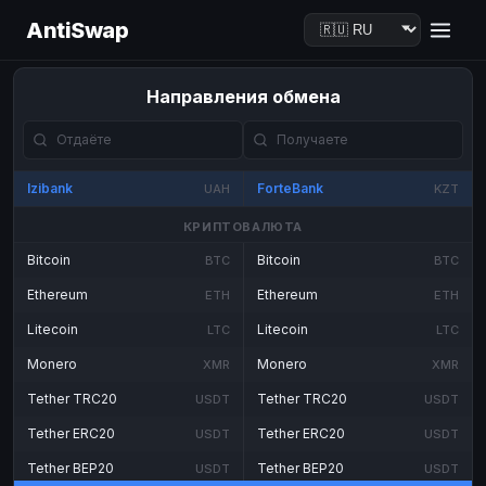
AntiSwap
Направления обмена
Izibank
ForteBank
UAH
KZT
КРИПТОВАЛЮТА
Bitcoin
Bitcoin
BTC
BTC
Ethereum
Ethereum
ETH
ETH
Litecoin
Litecoin
LTC
LTC
Monero
Monero
XMR
XMR
Tether TRC20
Tether TRC20
USDT
USDT
Tether ERC20
Tether ERC20
USDT
USDT
Tether BEP20
Tether BEP20
USDT
USDT