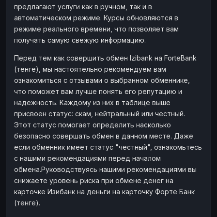
предлагают услуги как в ручном, так и в
Наличные
Наличные
RUB
RUB
автоматическом режиме. Курсы обновляются в
Наличные
Наличные
режиме реального времени, что позволяет вам
USD
USD
получать самую свежую информацию.
Наличные
Наличные
KZT
KZT
Перед тем как совершить обмен Izibank на ForteBank
(тенге), мы настоятельно рекомендуем вам
ознакомиться с отзывами о выбранном обменнике,
что поможет вам лучше понять его репутацию и
надежность. Каждому из них в таблице выше
присвоен статус: скам, нейтральный или честный.
Этот статус помогает определить насколько
безопасно совершать обмен в данном месте. Даже
если обменник имеет статус "честный", ознакомьтесь
с нашими рекомендациями перед началом
обмена.Руководствуясь нашими рекомендациями вы
снижаете уровень риска при обмене денег на
карточке Изибанк на деньги на карточку Форте Банк
(тенге).