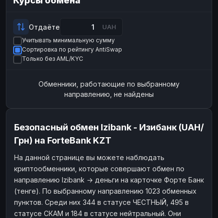
Курсы обмена
Payeer
Payeer
USD
USD
ЮMoney
ЮMoney
RUB
RUB
Отдаёте
UAH
Учитывать минимальную сумму
БАЛАНСЫ КРИПТОБИРЖ
Сортировка по рейтингу AntiSwap
Binance
Binance
RUB
RUB
Только без AML/KYC
ИНТЕРНЕТ БАНКИНГ
Обменники, работающие по выбранному
СБЕР
СБЕР
RUB
RUB
направлению, не найдены
Альфа-Банк
Альфа-Банк
RUB
RUB
Райффайзен
Райффайзен
RUB
RUB
Безопасный обмен Izibank - Изибанк (UAH/
ВТБ
ВТБ
RUB
RUB
Грн) на ForteBank KZT
Т-Банк
Т-Банк
RUB
RUB
На данной странице вы можете наблюдать
криптообменники, которые совершают обмен по
ДЕНЕЖНЫЕ ПЕРЕВОДЫ
направлению Izibank → деньги на карточке Форте Банк
ЗК
ЗК
USD
USD
(тенге). По выбранному направлению 1023 обменных
WU
WU
USD
USD
пунктов. Среди них 344 в статусе ЧЕСТНЫЙ, 495 в
статусе СКАМ и 184 в статусе нейтральный. Они
НАЛИЧНЫЕ ДЕНЬГИ