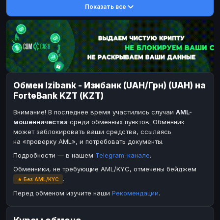
Показать все
DASH
DASH
DASH
DASH
Toncoin
Toncoin
TON
TON
Dogecoin
Dogecoin
DOGE
DOGE
TRX
TRX
TRON
TRON
Bitcoin Cash
Bitcoin Cash
BCH
BCH
Обмен Izibank - Изибанк (UAH/Грн) (UAH) на
BinanceCoin
BinanceCoin
BEP20
BEP20
ForteBank KZT (KZT)
Ether Classic
Ether Classic
ETC
ETC
Внимание! В последнее время участились случаи
AML-
Solana
Solana
SOL
SOL
мошенничества
среди обменных пунктов. Обменник
может заблокировать ваши средства, ссылаясь
Ripple
Ripple
XRP
XRP
на «проверку AML», и потребовать документы.
ЭЛЕКТРОННЫЕ ДЕНЬГИ
Подробности — в нашем
Telegram-канале
.
Paxum
Paxum
USD
USD
Обменники, не требующие AML/KYC, отмечены бейджем
.
★ Без AML/KYC
Perfect Money
Perfect Money
USD
USD
Перед обменом изучите наши
Рекомендации
.
Payoneer
Payoneer
USD
USD
PayPal
PayPal
USD
USD