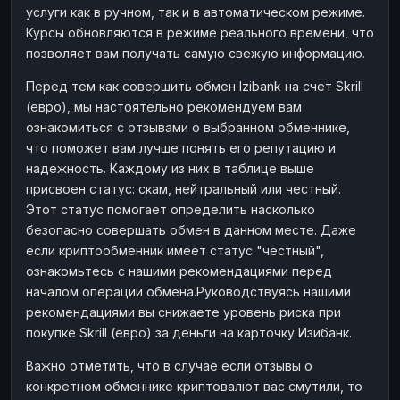
услуги как в ручном, так и в автоматическом режиме.
Наличные
Наличные
RUB
RUB
Курсы обновляются в режиме реального времени, что
Наличные
Наличные
позволяет вам получать самую свежую информацию.
USD
USD
Наличные
Наличные
KZT
KZT
Перед тем как совершить обмен Izibank на счет Skrill
(евро), мы настоятельно рекомендуем вам
ознакомиться с отзывами о выбранном обменнике,
что поможет вам лучше понять его репутацию и
надежность. Каждому из них в таблице выше
присвоен статус: скам, нейтральный или честный.
Этот статус помогает определить насколько
безопасно совершать обмен в данном месте. Даже
если криптообменник имеет статус "честный",
ознакомьтесь с нашими рекомендациями перед
началом операции обмена.Руководствуясь нашими
рекомендациями вы снижаете уровень риска при
покупке Skrill (евро) за деньги на карточку Изибанк.
Важно отметить, что в случае если отзывы о
конкретном обменнике криптовалют вас смутили, то