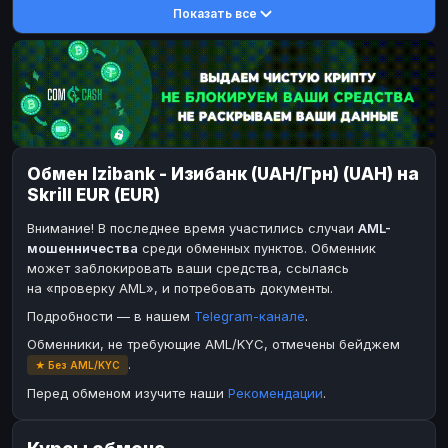
Показать все
DASH
DASH
DASH
DASH
Toncoin
Toncoin
TON
TON
Dogecoin
Dogecoin
DOGE
DOGE
TRX
TRX
TRON
TRON
Bitcoin Cash
Bitcoin Cash
BCH
BCH
Обмен Izibank - Изибанк (UAH/Грн) (UAH) на
BinanceCoin
BinanceCoin
BEP20
BEP20
Skrill EUR (EUR)
Ether Classic
Ether Classic
ETC
ETC
Внимание! В последнее время участились случаи
AML-
Solana
Solana
SOL
SOL
мошенничества
среди обменных пунктов. Обменник
может заблокировать ваши средства, ссылаясь
Ripple
Ripple
XRP
XRP
на «проверку AML», и потребовать документы.
ЭЛЕКТРОННЫЕ ДЕНЬГИ
Подробности — в нашем
Telegram-канале
.
Paxum
Paxum
USD
USD
Обменники, не требующие AML/KYC, отмечены бейджем
.
★ Без AML/KYC
Perfect Money
Perfect Money
USD
USD
Перед обменом изучите наши
Рекомендации
.
Payoneer
Payoneer
USD
USD
PayPal
PayPal
USD
USD