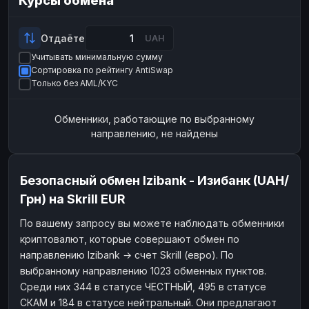
Курсы обмена
Payeer
Payeer
USD
USD
ЮMoney
ЮMoney
RUB
RUB
Отдаёте
UAH
Учитывать минимальную сумму
БАЛАНСЫ КРИПТОБИРЖ
Сортировка по рейтингу AntiSwap
Binance
Binance
RUB
RUB
Только без AML/KYC
ИНТЕРНЕТ БАНКИНГ
Обменники, работающие по выбранному
СБЕР
СБЕР
RUB
RUB
направлению, не найдены
Альфа-Банк
Альфа-Банк
RUB
RUB
Райффайзен
Райффайзен
RUB
RUB
Безопасный обмен Izibank - Изибанк (UAH/
ВТБ
ВТБ
RUB
RUB
Грн) на Skrill EUR
Т-Банк
Т-Банк
RUB
RUB
По вашему запросу вы можете наблюдать обменники
криптовалют, которые совершают обмен по
ДЕНЕЖНЫЕ ПЕРЕВОДЫ
направлению Izibank → счет Skrill (евро). По
ЗК
ЗК
USD
USD
выбранному направлению 1023 обменных пунктов.
WU
WU
USD
USD
Среди них 344 в статусе ЧЕСТНЫЙ, 495 в статусе
СКАМ и 184 в статусе нейтральный. Они предлагают
НАЛИЧНЫЕ ДЕНЬГИ