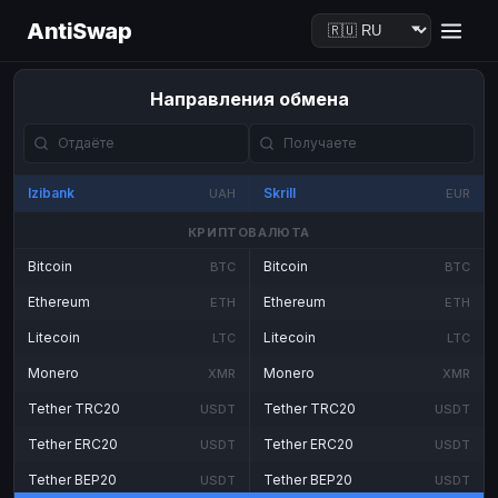
AntiSwap
Направления обмена
Izibank
Skrill
UAH
EUR
КРИПТОВАЛЮТА
Bitcoin
Bitcoin
BTC
BTC
Ethereum
Ethereum
ETH
ETH
Litecoin
Litecoin
LTC
LTC
Monero
Monero
XMR
XMR
Tether TRC20
Tether TRC20
USDT
USDT
Tether ERC20
Tether ERC20
USDT
USDT
Tether BEP20
Tether BEP20
USDT
USDT