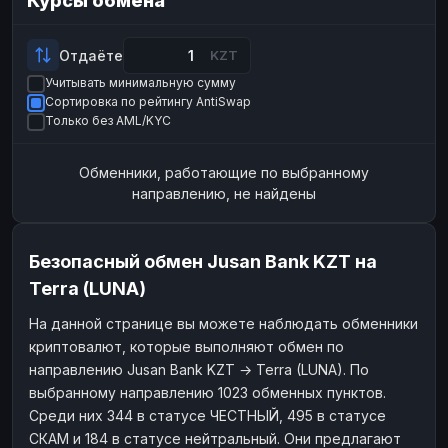
Курсы обмена
Payeer
Payeer
USD
USD
ЮMoney
ЮMoney
RUB
RUB
Отдаёте
KZT
Учитывать минимальную сумму
БАЛАНСЫ КРИПТОБИРЖ
Сортировка по рейтингу AntiSwap
Binance
Binance
RUB
RUB
Только без AML/KYC
ИНТЕРНЕТ БАНКИНГ
Обменники, работающие по выбранному
СБЕР
СБЕР
RUB
RUB
направлению, не найдены
Альфа-Банк
Альфа-Банк
RUB
RUB
Райффайзен
Райффайзен
RUB
RUB
Безопасный обмен Jusan Bank KZT на
ВТБ
ВТБ
RUB
RUB
Terra (LUNA)
Т-Банк
Т-Банк
RUB
RUB
На данной странице вы можете наблюдать обменники
криптовалют, которые выполняют обмен по
ДЕНЕЖНЫЕ ПЕРЕВОДЫ
направлению Jusan Bank KZT → Terra (LUNA). По
ЗК
ЗК
USD
USD
выбранному направлению 1023 обменных пунктов.
WU
WU
USD
USD
Среди них 344 в статусе ЧЕСТНЫЙ, 495 в статусе
СКАМ и 184 в статусе нейтральный. Они предлагают
НАЛИЧНЫЕ ДЕНЬГИ