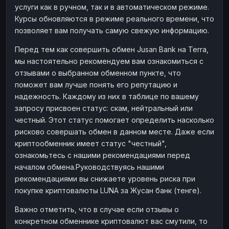
услуги как в ручном, так и в автоматическом режиме.
Наличные
Наличные
RUB
RUB
Курсы обновляются в режиме реального времени, что
Наличные
Наличные
позволяет вам получать самую свежую информацию.
USD
USD
Наличные
Наличные
KZT
KZT
Перед тем как совершить обмен Jusan Bank на Terra,
мы настоятельно рекомендуем вам ознакомиться с
отзывами о выбранном обменном пункте, что
поможет вам лучше понять его репутацию и
надежность. Каждому из них в таблице по вашему
запросу присвоен статус: скам, нейтральный или
честный. Этот статус помогает определить насколько
рисково совершать обмен в данном месте. Даже если
криптообменник имеет статус "честный",
ознакомьтесь с нашими рекомендациями перед
началом обмена.Руководствуясь нашими
рекомендациями вы снижаете уровень риска при
покупке криптовалюты LUNA за Жусан банк (тенге).
Важно отметить, что в случае если отзывы о
конкретном обменнике криптовалют вас смутили, то