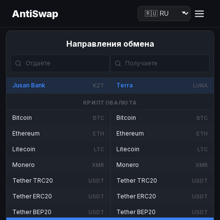
AntiSwap
Направления обмена
Jusan Bank
Terra
KZT
LUNA
КРИПТОВАЛЮТА
Bitcoin
Bitcoin
BTC
BTC
Ethereum
Ethereum
ETH
ETH
Litecoin
Litecoin
LTC
LTC
Monero
Monero
XMR
XMR
Tether TRC20
Tether TRC20
USDT
USDT
Tether ERC20
Tether ERC20
USDT
USDT
Tether BEP20
Tether BEP20
USDT
USDT