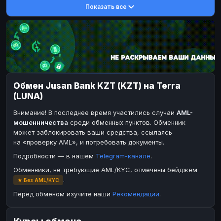
Показать все
DASH
DASH
DASH
DASH
Toncoin
Toncoin
TON
TON
Dogecoin
Dogecoin
DOGE
DOGE
TRX
TRX
TRON
TRON
Bitcoin Cash
Bitcoin Cash
BCH
BCH
Обмен Jusan Bank KZT (KZT) на Terra
BinanceCoin
BinanceCoin
BEP20
BEP20
(LUNA)
Ether Classic
Ether Classic
ETC
ETC
Внимание! В последнее время участились случаи
AML-
Solana
Solana
SOL
SOL
мошенничества
среди обменных пунктов. Обменник
может заблокировать ваши средства, ссылаясь
Ripple
Ripple
XRP
XRP
на «проверку AML», и потребовать документы.
ЭЛЕКТРОННЫЕ ДЕНЬГИ
Подробности — в нашем
Telegram-канале
.
Paxum
Paxum
USD
USD
Обменники, не требующие AML/KYC, отмечены бейджем
.
★ Без AML/KYC
Perfect Money
Perfect Money
USD
USD
Перед обменом изучите наши
Рекомендации
.
Payoneer
Payoneer
USD
USD
PayPal
PayPal
USD
USD