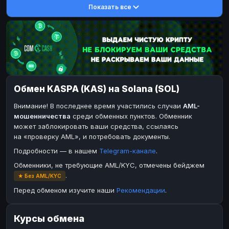
Показать все
DASH
DASH
DASH
DASH
Toncoin
Toncoin
TON
TON
Dogecoin
Dogecoin
DOGE
DOGE
TRX
TRX
TRON
TRON
Bitcoin Cash
Bitcoin Cash
BCH
BCH
Обмен KASPA (KAS) на Solana (SOL)
BinanceCoin
BinanceCoin
BEP20
BEP20
Внимание! В последнее время участились случаи
AML-
Ether Classic
Ether Classic
ETC
ETC
мошенничества
среди обменных пунктов. Обменник
Solana
Ripple
SOL
XRP
может заблокировать ваши средства, ссылаясь
на «проверку AML», и потребовать документы.
Ripple
XRP
Подробности — в нашем
Telegram-канале
.
ЭЛЕКТРОННЫЕ ДЕНЬГИ
Обменники, не требующие AML/KYC, отмечены бейджем
Paxum
Paxum
USD
USD
.
★ Без AML/KYC
Perfect Money
Perfect Money
USD
USD
Перед обменом изучите наши
Рекомендации
.
Payoneer
Payoneer
USD
USD
Курсы обмена
PayPal
PayPal
USD
USD