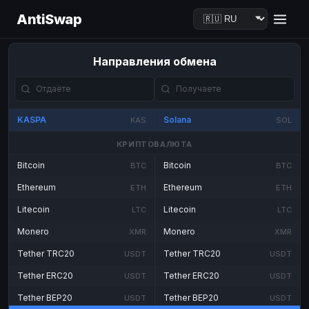
AntiSwap
Направления обмена
KASPA
Solana
KAS
SOL
КРИПТОВАЛЮТА
Bitcoin
Bitcoin
BTC
BTC
Ethereum
Ethereum
ETH
ETH
Litecoin
Litecoin
LTC
LTC
Monero
Monero
XMR
XMR
Tether TRC20
Tether TRC20
USDT
USDT
Tether ERC20
Tether ERC20
USDT
USDT
Tether BEP20
Tether BEP20
USDT
USDT