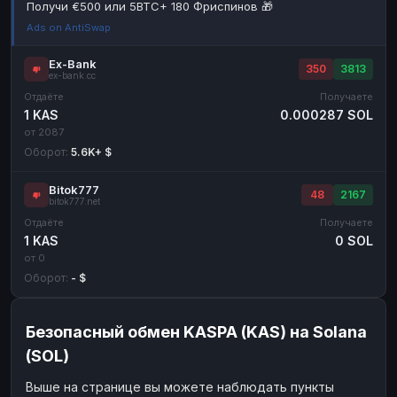
Получи €500 или 5BTC+ 180 Фриспинов 🎁
Наличные
Наличные
RUB
RUB
Ads on AntiSwap
Наличные
Наличные
USD
USD
Ex-Bank
350
3813
ex-bank.cc
Наличные
Наличные
KZT
KZT
Отдаёте
Получаете
1 KAS
0.000287 SOL
от 2087
Оборот:
5.6K+ $
Bitok777
48
2167
bitok777.net
Отдаёте
Получаете
1 KAS
0 SOL
от 0
Оборот:
- $
Безопасный обмен KASPA (KAS) на Solana
(SOL)
Выше на странице вы можете наблюдать пункты