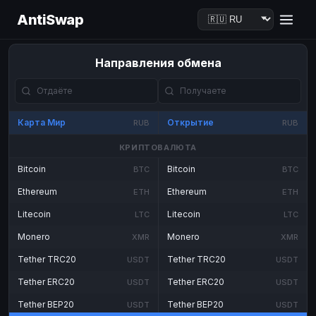
AntiSwap
Направления обмена
Карта Мир
Открытие
RUB
RUB
КРИПТОВАЛЮТА
Bitcoin
Bitcoin
BTC
BTC
Ethereum
Ethereum
ETH
ETH
Litecoin
Litecoin
LTC
LTC
Monero
Monero
XMR
XMR
Tether TRC20
Tether TRC20
USDT
USDT
Tether ERC20
Tether ERC20
USDT
USDT
Tether BEP20
Tether BEP20
USDT
USDT