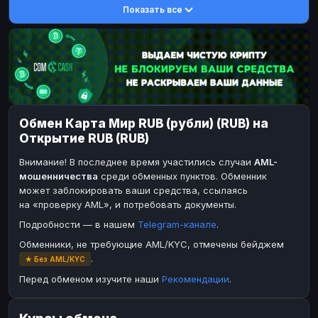
Показать все
DASH
DASH
DASH
DASH
Toncoin
Toncoin
TON
TON
Dogecoin
Dogecoin
DOGE
DOGE
TRX
TRX
TRON
TRON
Bitcoin Cash
Bitcoin Cash
BCH
BCH
Обмен Карта Мир RUB (рубли) (RUB) на
BinanceCoin
BinanceCoin
BEP20
BEP20
Открытие RUB (RUB)
Ether Classic
Ether Classic
ETC
ETC
Внимание! В последнее время участились случаи
AML-
Solana
Solana
SOL
SOL
мошенничества
среди обменных пунктов. Обменник
может заблокировать ваши средства, ссылаясь
Ripple
Ripple
XRP
XRP
на «проверку AML», и потребовать документы.
ЭЛЕКТРОННЫЕ ДЕНЬГИ
Подробности — в нашем
Telegram-канале
.
Paxum
Paxum
USD
USD
Обменники, не требующие AML/KYC, отмечены бейджем
.
★ Без AML/KYC
Perfect Money
Perfect Money
USD
USD
Перед обменом изучите наши
Рекомендации
.
Payoneer
Payoneer
USD
USD
PayPal
PayPal
USD
USD