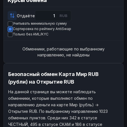
Курсы обмена
Payeer
Payeer
USD
USD
ЮMoney
ЮMoney
RUB
RUB
Отдаёте
RUB
Учитывать минимальную сумму
БАЛАНСЫ КРИПТОБИРЖ
Сортировка по рейтингу AntiSwap
Binance
Binance
RUB
RUB
Только без AML/KYC
ИНТЕРНЕТ БАНКИНГ
Обменники, работающие по выбранному
СБЕР
СБЕР
RUB
RUB
направлению, не найдены
Альфа-Банк
Альфа-Банк
RUB
RUB
Райффайзен
Райффайзен
RUB
RUB
Безопасный обмен Карта Мир RUB
ВТБ
ВТБ
RUB
RUB
(рубли) на Открытие RUB
Т-Банк
Т-Банк
RUB
RUB
На данной странице вы можете наблюдать
обменники, которые выполняют обмен по
ДЕНЕЖНЫЕ ПЕРЕВОДЫ
направлению деньги на карте Мир (рубль) →
ЗК
ЗК
USD
USD
Открытие RUB. По выбранному направлению 1023
WU
WU
USD
USD
обменных пунктов. Среди них 342 в статусе
ЧЕСТНЫЙ, 495 в статусе СКАМ и 186 в статусе
НАЛИЧНЫЕ ДЕНЬГИ