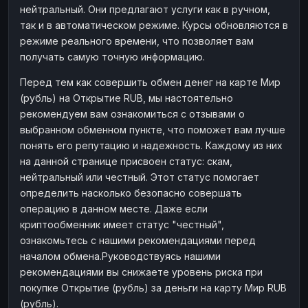
нейтральный. Они предлагают услуги как в ручном,
Наличные
Наличные
RUB
RUB
так и в автоматическом режиме. Курсы обновляются в
Наличные
Наличные
режиме реального времени, что позволяет вам
USD
USD
получать самую точную информацию.
Наличные
Наличные
KZT
KZT
Перед тем как совершить обмен денег на карте Мир
(рубль) на Открытие RUB, мы настоятельно
рекомендуем вам ознакомиться с отзывами о
выбранном обменном пункте, что поможет вам лучше
понять его репутацию и надежность. Каждому из них
на данной странице присвоен статус: скам,
нейтральный или честный. Этот статус помогает
определить насколько безопасно совершать
операцию в данном месте. Даже если
криптообменник имеет статус "честный",
ознакомьтесь с нашими рекомендациями перед
началом обмена.Руководствуясь нашими
рекомендациями вы снижаете уровень риска при
покупке Открытие (рубль) за деньги на карту Мир RUB
(рубль).