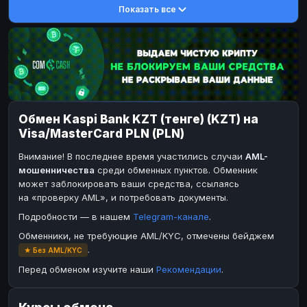
Показать все
DASH
DASH
DASH
DASH
Toncoin
Toncoin
TON
TON
Dogecoin
Dogecoin
DOGE
DOGE
TRX
TRX
TRON
TRON
Bitcoin Cash
Bitcoin Cash
BCH
BCH
Обмен Kaspi Bank KZT (тенге) (KZT) на
BinanceCoin
BinanceCoin
BEP20
BEP20
Visa/MasterCard PLN (PLN)
Ether Classic
Ether Classic
ETC
ETC
Внимание! В последнее время участились случаи
AML-
Solana
Solana
SOL
SOL
мошенничества
среди обменных пунктов. Обменник
может заблокировать ваши средства, ссылаясь
Ripple
Ripple
XRP
XRP
на «проверку AML», и потребовать документы.
ЭЛЕКТРОННЫЕ ДЕНЬГИ
Подробности — в нашем
Telegram-канале
.
Paxum
Paxum
USD
USD
Обменники, не требующие AML/KYC, отмечены бейджем
.
★ Без AML/KYC
Perfect Money
Perfect Money
USD
USD
Перед обменом изучите наши
Рекомендации
.
Payoneer
Payoneer
USD
USD
PayPal
PayPal
USD
USD