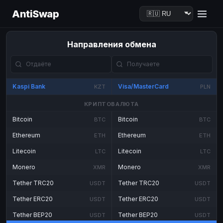
AntiSwap
Направления обмена
Kaspi Bank
Visa/MasterCard
KZT
PLN
КРИПТОВАЛЮТА
Bitcoin
Bitcoin
BTC
BTC
Ethereum
Ethereum
ETH
ETH
Litecoin
Litecoin
LTC
LTC
Monero
Monero
XMR
XMR
Tether TRC20
Tether TRC20
USDT
USDT
Tether ERC20
Tether ERC20
USDT
USDT
Tether BEP20
Tether BEP20
USDT
USDT