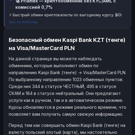
🚀 Priamex — криптообменник без KYC/AML с
комиссией 0,7%
Наличные
Наличные
RUB
RUB
⚡ Быстрый обмен криптовалюты по выгодному курсу. 🔒💱
Наличные
Наличные
USD
USD
Ads on AntiSwap
Наличные
Наличные
KZT
KZT
Безопасный обмен Kaspi Bank KZT (тенге)
на Visa/MasterCard PLN
На данной странице вы можете наблюдать
обменники, которые выполняют обмен по
направлению Kaspi Bank (тенге) → Visa/MasterCard PLN.
По выбранному направлению 1023 обменных пунктов.
Среди них 344 в статусе ЧЕСТНЫЙ, 495 в статусе
СКАМ и 184 в статусе нейтральный. Они предлагают
услуги как в ручном, так и в автоматическом режиме.
Курсы обновляются в режиме реального времени, что
позволяет вам получать самую свежую информацию.
Перед тем как совершить обмен Kaspi Bank (тенге) на
валюту польский злотый (карта), мы настоятельно