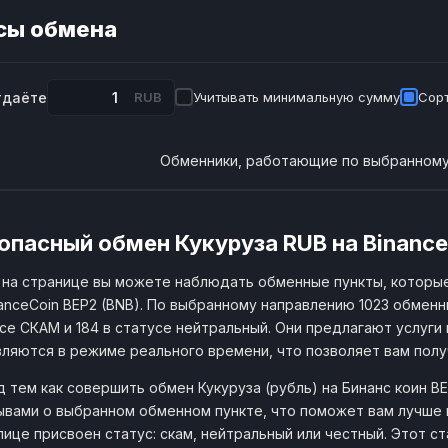
сы обмена
тдаёте
RUB
Учитывать минимальную сумму
Сорт
Обменники, работающие по выбранному
опасный обмен Кукуруза RUB на Binance
на странице вы можете наблюдать обменные пункты, которые
anceCoin BEP2 (BNB). По выбранному направлению 1023 обменн
се СКАМ и 184 в статусе нейтральный. Они предлагают услуги 
ляются в режиме реального времени, что позволяет вам пол
 тем как совершить обмен Кукуруза (рубль) на Бинанс коин 
ывами о выбранном обменном пункте, что поможет вам лучше 
лице присвоен статус: скам, нейтральный или честный. Этот 