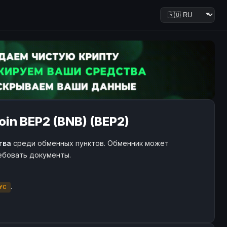
in BEP2 (BNB) (BEP2)
тва
среди обменных пунктов. Обменник может
ребовать документы.
.
YC