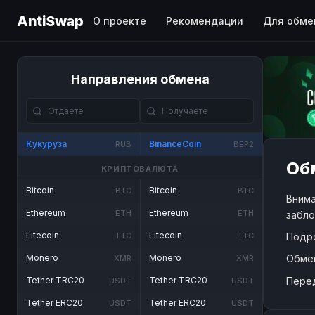
AntiSwap
О проекте
Рекомендации
Для обме
Направления обмена
Кукуруза
BinanceCoin
RUB
BEP2
Обм
КРИПТОВАЛЮТА
Bitcoin
Bitcoin
BTC
BTC
Внима
Ethereum
Ethereum
ETH
ETH
забло
Litecoin
Litecoin
Подр
LTC
LTC
Обме
Monero
Monero
XMR
XMR
Пере
Tether TRC20
Tether TRC20
USDT
USDT
Tether ERC20
Tether ERC20
USDT
USDT