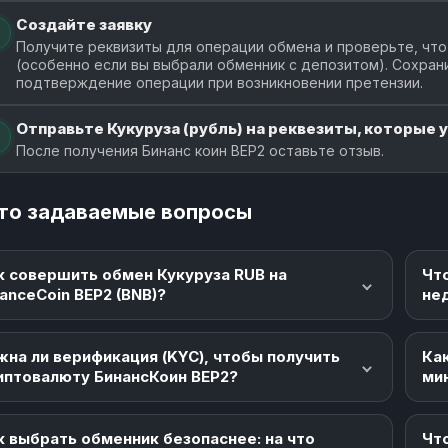
Создайте заявку
Получите реквизиты для операции обмена и проверьте, что
(особенно если вы выбрали обменник с депозитом). Сохран
подтверждение операции при возникновении претензии.
Отправьте Кукуруза (рубль) на реквезиты, которые у
После получения Бинанс коин BEP2 оставьте отзыв.
то задаваемые вопросы
к совершить обмен Кукуруза RUB на
Чт
nanceCoin BEP2 (BNB)?
не
жна ли верификация (KYC), чтобы получить
Как
иптовалюту БинансКоин BEP2?
ми
к выбрать обменник безопаснее: на что
Что