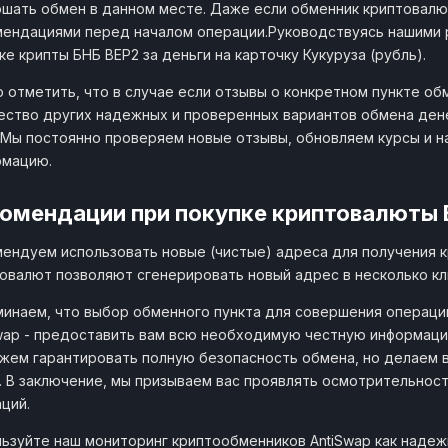
шать обмен в данном месте. Даже если обменник криптовалют
ендациями перед началом операции.Руководствуясь нашими 
ке крипты БНБ BEP2 за деньги на карточку Кукуруза (рубль).
 отметить, что в случае если отзывы о конкретном пункте об
ство других надежных и проверенных вариантов обмена денег
 Мы постоянно проверяем новые отзывы, обновляем курсы и 
рмацию.
омендации при покупке криптовалюты 
ендуем использовать новые (чистые) адреса для получения 
овалют позволяют сгенерировать новый адрес в несколько кл
инаем, что выбор обменного пункта для совершения операци
wap - предоставить вам всю необходимую честную информаци
жем гарантировать полную безопасность обмена, но делаем 
. В заключение, мы призываем вас проявлять осмотрительнос
ций.
ьзуйте наш мониторинг криптообменников AntiSwap как наде