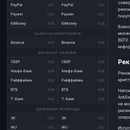
совер
PayPal
PayPal
USD
USD
реком
Payeer
Payeer
USD
USD
покуп
ЮMoney
ЮMoney
RUB
RUB
Важно
множе
БАЛАНСЫ КРИПТОБИРЖ
BEP2.
Binance
Binance
RUB
RUB
инфо
ИНТЕРНЕТ БАНКИНГ
Рек
СБЕР
СБЕР
RUB
RUB
Альфа-Банк
Альфа-Банк
RUB
RUB
Реком
крипт
Райффайзен
Райффайзен
RUB
RUB
ВТБ
ВТБ
RUB
RUB
Напом
AntiS
Т-Банк
Т-Банк
RUB
RUB
не мо
ДЕНЕЖНЫЕ ПЕРЕВОДЫ
риски
опера
ЗК
ЗК
USD
USD
WU
WU
Испол
USD
USD