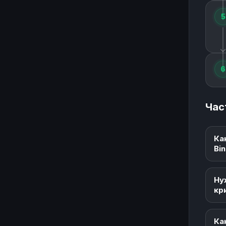
5
6
Час
Ка
Bi
Ну
кр
Ка