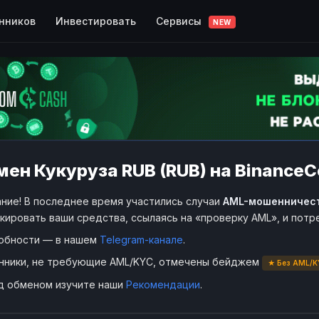
Сервисы
нников
Инвестировать
NEW
ен Кукуруза RUB (RUB) на BinanceCo
ние! В последнее время участились случаи
AML-мошенничес
кировать ваши средства, ссылаясь на «проверку AML», и пот
обности — в нашем
Telegram-канале
.
нники, не требующие AML/KYC, отмечены бейджем
★ Без AML/K
д обменом изучите наши
Рекомендации
.