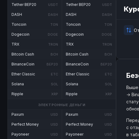
Tether BEP20
Tether BEP20
USDT
USDT
Кур
DASH
DASH
DASH
DASH
Toncoin
Toncoin
TON
TON
О
Dogecoin
Dogecoin
DOGE
DOGE
TRX
TRX
TRON
TRON
Bitcoin Cash
Bitcoin Cash
BCH
BCH
BinanceCoin
BinanceCoin
BEP20
BEP20
Без
Ether Classic
Ether Classic
ETC
ETC
Solana
Solana
SOL
SOL
Выше 
Ripple
Ripple
→ Bin
XRP
XRP
стату
ЭЛЕКТРОННЫЕ ДЕНЬГИ
обнов
Paxum
Paxum
USD
USD
Перед
Perfect Money
Perfect Money
USD
USD
с отз
в таб
Payoneer
Payoneer
USD
USD