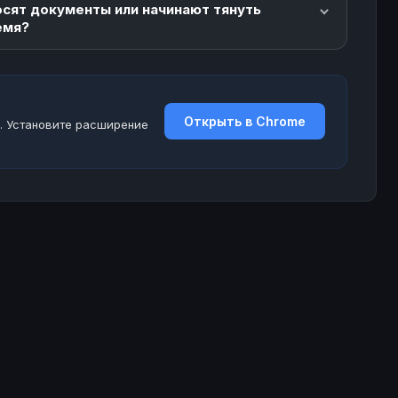
осят документы или начинают тянуть
емя?
Открыть в Chrome
. Установите расширение