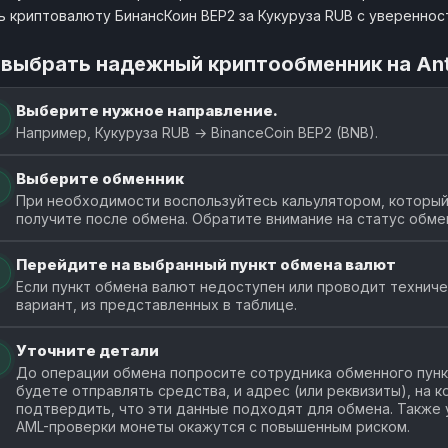
ь криптовалюту БинансКоин BEP2 за Кукуруза RUB с увереннос
 выбрать надежный криптообменник на An
Выберите нужное направление.
Например, Кукуруза RUB → BinanceCoin BEP2 (BNB).
Выберите обменник
При необходимости воспользуйтесь кальулятором, который 
получите после обмена. Обратите внимание на статус обме
Перейдите на выбранный пункт обмена валют
Если пункт обмена валют недоступен или проводит технич
вариант, из представленных в таблице.
Уточните детали
До операции обмена попросите сотрудника обменного пункт
будете отправлять средства, и адрес (или реквизиты), на 
подтвердить, что эти данные подходят для обмена. Также у
AML-проверки монеты окажутся с повышенным риском.