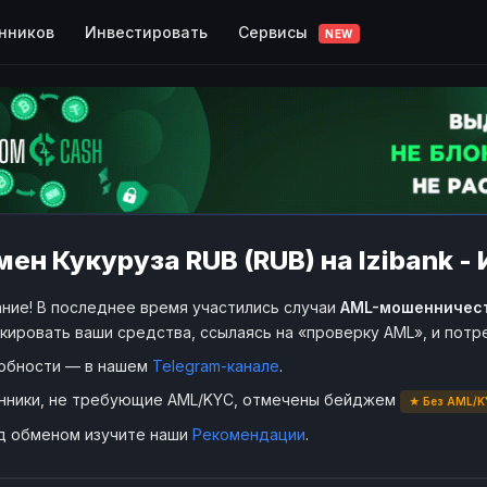
Сервисы
нников
Инвестировать
NEW
ен Кукуруза RUB (RUB) на Izibank -
ние! В последнее время участились случаи
AML-мошенничес
кировать ваши средства, ссылаясь на «проверку AML», и пот
обности — в нашем
Telegram-канале
.
нники, не требующие AML/KYC, отмечены бейджем
★ Без AML/K
д обменом изучите наши
Рекомендации
.