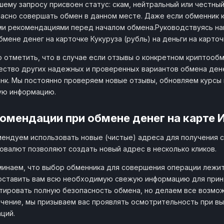
шему запросу присвоен статус: скам, нейтральный или честны
асно совершать обмен в данном месте. Даже если обменник к
и рекомендациями перед началом обмена.Руководствуясь на
бмене денег на карточке Кукуруза (рубль) на деньги на карточ
 отметить, что в случае если отзывы о конкретном криптообм
ство других надежных и проверенных вариантов обмена денег 
нк. Мы постоянно проверяем новые отзывы, обновляем курсы 
ую информацию.
омендации при обмене денег на карте 
ендуем использовать новые (чистые) адреса для получения с
овалют позволяют создать новый адрес в несколько кликов.
инаем, что выбор обменника для совершения операции лежит 
ставить вам всю необходимую свежую информацию для приня
тировать полную безопасность обмена, но делаем все возмож
чение, мы призываем вас проявлять осмотрительность при в
ций.