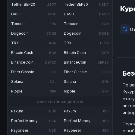
Tether BEP20
Tether BEP20
USDT
USDT
Кур
DASH
DASH
DASH
DASH
Toncoin
Toncoin
TON
TON
О
Dogecoin
Dogecoin
DOGE
DOGE
TRX
TRX
TRON
TRON
Bitcoin Cash
Bitcoin Cash
BCH
BCH
BinanceCoin
BinanceCoin
BEP20
BEP20
Без
Ether Classic
Ether Classic
ETC
ETC
Solana
Solana
SOL
SOL
По ва
Ripple
Ripple
Кукур
XRP
XRP
стату
ЭЛЕКТРОННЫЕ ДЕНЬГИ
автом
Paxum
Paxum
USD
USD
инфо
Perfect Money
Perfect Money
USD
USD
Перед
о выб
Payoneer
Payoneer
USD
USD