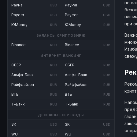
по ва
PayPal
PayPal
USD
USD
безоп
Payeer
Payeer
USD
USD
нашим
при о
ЮMoney
ЮMoney
RUB
RUB
Важно
БАЛАНСЫ КРИПТОБИРЖ
множе
Binance
Binance
RUB
RUB
Изиба
свеж
ИНТЕРНЕТ БАНКИНГ
СБЕР
СБЕР
RUB
RUB
Рек
Альфа-Банк
Альфа-Банк
RUB
RUB
Реком
Райффайзен
Райффайзен
RUB
RUB
крипт
ВТБ
ВТБ
RUB
RUB
Напом
Т-Банк
Т-Банк
RUB
RUB
предо
ДЕНЕЖНЫЕ ПЕРЕВОДЫ
гаран
заклю
ЗК
ЗК
USD
USD
опера
WU
WU
USD
USD