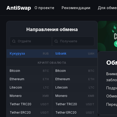
AntiSwap
О проекте
Рекомендации
Для обме
Направления обмена
Кукуруза
Izibank
RUB
UAH
Обм
КРИПТОВАЛЮТА
Bitcoin
Bitcoin
BTC
BTC
Внима
Ethereum
Ethereum
ETH
ETH
забло
Litecoin
Litecoin
Подр
LTC
LTC
Обме
Monero
Monero
XMR
XMR
Пере
Tether TRC20
Tether TRC20
USDT
USDT
Tether ERC20
Tether ERC20
USDT
USDT