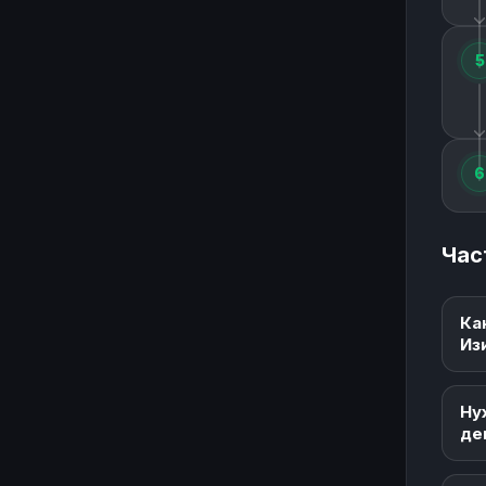
5
6
Час
Ка
Из
Ну
де