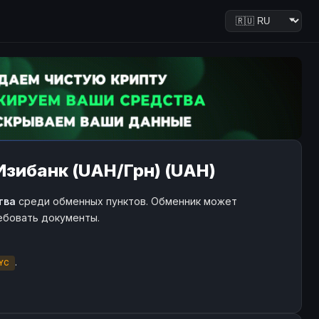
 Изибанк (UAH/Грн) (UAH)
тва
среди обменных пунктов. Обменник может
ребовать документы.
.
YC