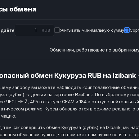
сы обмена
тдаёте
RUB
Учитывать минимальную сумму
Сорт
Обменники, работающие по выбранному
опасный обмен Кукуруза RUB на Izibank 
шему запросу вы можете наблюдать криптовалютные обменни
уза (рубль) → деньги на карточке Изибанк. По выбранному нап
се ЧЕСТНЫЙ, 495 в статусе СКАМ и 184 в статусе нейтральный. 
атическом режиме. Курсы обновляются в режиме реального в
рмацию.
 тем как совершить обмен Кукуруза (рубль) на Izibank, мы н
ранном обменном пункте, что поможет вам лучше понять его 