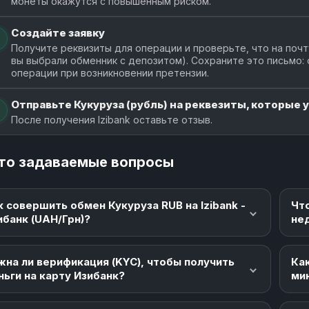
монеты окажутся с повышенным риском.
Создайте заявку
Получите реквизиты для операции и проверьте, что на почт
вы выбрали обменник с депозитом). Сохраните это письмо:
операции при возникновении претензии.
Отправьте Кукуруза (рубль) на реквезиты, которые у
После получения Izibank оставьте отзыв.
то задаваемые вопросы
к совершить обмен Кукуруза RUB на Izibank -
Чт
ибанк (UAH/Грн)?
не
жна ли верификация (KYC), чтобы получить
Как
ньги на карту Изибанк?
ми