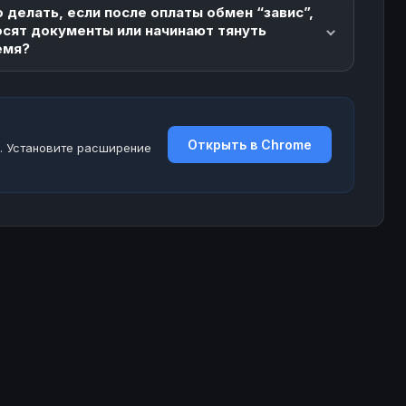
 делать, если после оплаты обмен “завис”,
осят документы или начинают тянуть
емя?
Открыть в Chrome
. Установите расширение