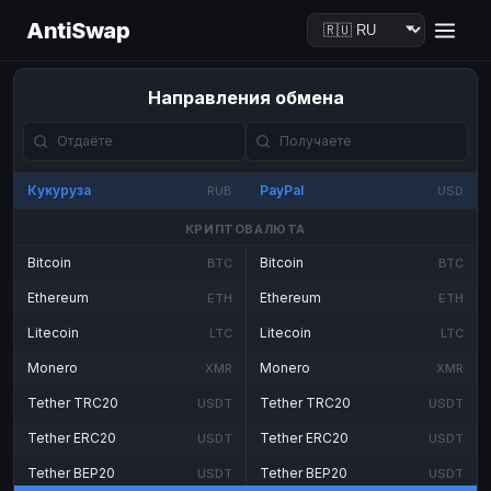
AntiSwap
Направления обмена
Кукуруза
PayPal
RUB
USD
КРИПТОВАЛЮТА
Bitcoin
Bitcoin
BTC
BTC
Ethereum
Ethereum
ETH
ETH
Litecoin
Litecoin
LTC
LTC
Monero
Monero
XMR
XMR
Tether TRC20
Tether TRC20
USDT
USDT
Tether ERC20
Tether ERC20
USDT
USDT
Tether BEP20
Tether BEP20
USDT
USDT