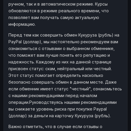
ручном, так и в автоматическом режиме. Курсы
Наличные
Наличные
RUB
RUB
обновляются в режиме реального времени, что
Наличные
Наличные
позволяет вам получать самую актуальную
USD
USD
информацию.
Наличные
Наличные
KZT
KZT
Перед тем как совершить обмен Кукуруза (рубль) на
PayPal (доллар), мы настоятельно рекомендуем вам
ознакомиться с отзывами о выбранном обменнике,
что поможет вам лучше понять его репутацию и
надежность. Каждому из них на данной странице
присвоен статус: скам, нейтральный или честный.
Этот статус помогает определить насколько
безопасно совершать обмен в данном месте. Даже
если обменник имеет статус "честный", ознакомьтесь
с нашими рекомендациями перед началом
операции.Руководствуясь нашими рекомендациями
вы снижаете уровень риска при покупке Paypal
(доллар) за деньги на карточку Кукуруза (рубль).
Важно отметить, что в случае если отзывы о