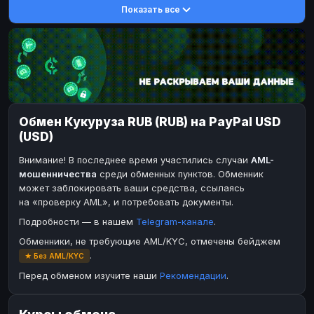
Показать все
DASH
DASH
DASH
DASH
Toncoin
Toncoin
TON
TON
Dogecoin
Dogecoin
DOGE
DOGE
TRX
TRX
TRON
TRON
Bitcoin Cash
Bitcoin Cash
BCH
BCH
Обмен Кукуруза RUB (RUB) на PayPal USD
BinanceCoin
BinanceCoin
BEP20
BEP20
(USD)
Ether Classic
Ether Classic
ETC
ETC
Внимание! В последнее время участились случаи
AML-
Solana
Solana
SOL
SOL
мошенничества
среди обменных пунктов. Обменник
может заблокировать ваши средства, ссылаясь
Ripple
Ripple
XRP
XRP
на «проверку AML», и потребовать документы.
ЭЛЕКТРОННЫЕ ДЕНЬГИ
Подробности — в нашем
Telegram-канале
.
Paxum
Paxum
USD
USD
Обменники, не требующие AML/KYC, отмечены бейджем
.
★ Без AML/KYC
Perfect Money
Perfect Money
USD
USD
Перед обменом изучите наши
Рекомендации
.
Payoneer
Payoneer
USD
USD
PayPal
Payeer
USD
USD