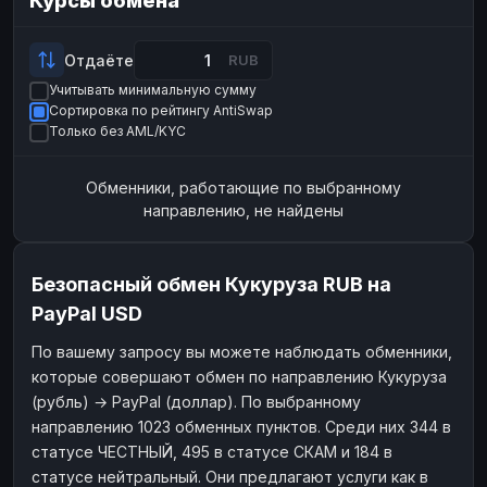
Курсы обмена
Payeer
ЮMoney
USD
RUB
ЮMoney
RUB
Отдаёте
RUB
Учитывать минимальную сумму
БАЛАНСЫ КРИПТОБИРЖ
Сортировка по рейтингу AntiSwap
Binance
Binance
RUB
RUB
Только без AML/KYC
ИНТЕРНЕТ БАНКИНГ
Обменники, работающие по выбранному
СБЕР
СБЕР
RUB
RUB
направлению, не найдены
Альфа-Банк
Альфа-Банк
RUB
RUB
Райффайзен
Райффайзен
RUB
RUB
Безопасный обмен Кукуруза RUB на
ВТБ
ВТБ
RUB
RUB
PayPal USD
Т-Банк
Т-Банк
RUB
RUB
По вашему запросу вы можете наблюдать обменники,
которые совершают обмен по направлению Кукуруза
ДЕНЕЖНЫЕ ПЕРЕВОДЫ
(рубль) → PayPal (доллар). По выбранному
ЗК
ЗК
USD
USD
направлению 1023 обменных пунктов. Среди них 344 в
WU
WU
USD
USD
статусе ЧЕСТНЫЙ, 495 в статусе СКАМ и 184 в
статусе нейтральный. Они предлагают услуги как в
НАЛИЧНЫЕ ДЕНЬГИ