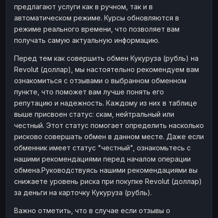
предлагают услуги как в ручном, так и в
Наличные
Наличные
RUB
RUB
автоматическом режиме. Курсы обновляются в
Наличные
Наличные
режиме реального времени, что позволяет вам
USD
USD
получать самую актуальную информацию.
Наличные
Наличные
KZT
KZT
Перед тем как совершить обмен Кукуруза (рубль) на
Revolut (доллар), мы настоятельно рекомендуем вам
ознакомиться с отзывами о выбранном обменном
пункте, что поможет вам лучше понять его
репутацию и надежность. Каждому из них в таблице
выше присвоен статус: скам, нейтральный или
честный. Этот статус помогает определить насколько
рисково совершать обмен в данном месте. Даже если
обменник имеет статус "честный", ознакомьтесь с
нашими рекомендациями перед началом операции
обмена.Руководствуясь нашими рекомендациями вы
снижаете уровень риска при покупке Revolut (доллар)
за деньги на карточку Кукуруза (рубль).
Важно отметить, что в случае если отзывы о