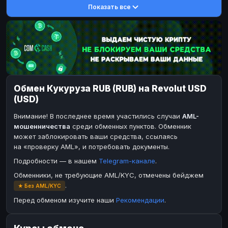
Показать все
DASH
DASH
DASH
DASH
Toncoin
Toncoin
TON
TON
Dogecoin
Dogecoin
DOGE
DOGE
TRX
TRX
TRON
TRON
Bitcoin Cash
Bitcoin Cash
BCH
BCH
Обмен Кукуруза RUB (RUB) на Revolut USD
BinanceCoin
BinanceCoin
BEP20
BEP20
(USD)
Ether Classic
Ether Classic
ETC
ETC
Внимание! В последнее время участились случаи
AML-
Solana
Solana
SOL
SOL
мошенничества
среди обменных пунктов. Обменник
может заблокировать ваши средства, ссылаясь
Ripple
Ripple
XRP
XRP
на «проверку AML», и потребовать документы.
ЭЛЕКТРОННЫЕ ДЕНЬГИ
Подробности — в нашем
Telegram-канале
.
Paxum
Paxum
USD
USD
Обменники, не требующие AML/KYC, отмечены бейджем
.
★ Без AML/KYC
Perfect Money
Perfect Money
USD
USD
Перед обменом изучите наши
Рекомендации
.
Payoneer
Payoneer
USD
USD
PayPal
PayPal
USD
USD