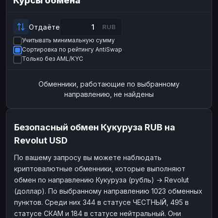
Курсы обмена
Payeer
Payeer
USD
USD
ЮMoney
ЮMoney
RUB
RUB
Отдаёте
RUB
Учитывать минимальную сумму
БАЛАНСЫ КРИПТОБИРЖ
Сортировка по рейтингу AntiSwap
Binance
Binance
RUB
RUB
Только без AML/KYC
ИНТЕРНЕТ БАНКИНГ
Обменники, работающие по выбранному
СБЕР
СБЕР
RUB
RUB
направлению, не найдены
Альфа-Банк
Альфа-Банк
RUB
RUB
Райффайзен
Райффайзен
RUB
RUB
Безопасный обмен Кукуруза RUB на
ВТБ
ВТБ
RUB
RUB
Revolut USD
Т-Банк
Т-Банк
RUB
RUB
По вашему запросу вы можете наблюдать
криптовалютные обменники, которые выполняют
ДЕНЕЖНЫЕ ПЕРЕВОДЫ
обмен по направлению Кукуруза (рубль) → Revolut
ЗК
ЗК
USD
USD
(доллар). По выбранному направлению 1023 обменных
WU
WU
USD
USD
пунктов. Среди них 344 в статусе ЧЕСТНЫЙ, 495 в
статусе СКАМ и 184 в статусе нейтральный. Они
НАЛИЧНЫЕ ДЕНЬГИ