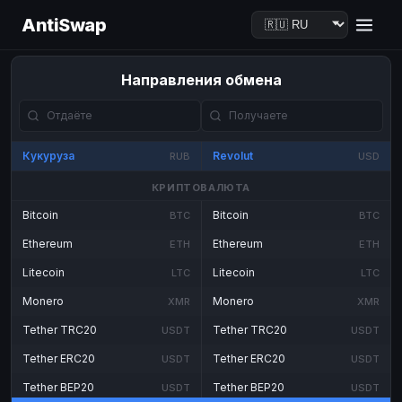
AntiSwap
Направления обмена
Кукуруза
Revolut
RUB
USD
КРИПТОВАЛЮТА
Bitcoin
Bitcoin
BTC
BTC
Ethereum
Ethereum
ETH
ETH
Litecoin
Litecoin
LTC
LTC
Monero
Monero
XMR
XMR
Tether TRC20
Tether TRC20
USDT
USDT
Tether ERC20
Tether ERC20
USDT
USDT
Tether BEP20
Tether BEP20
USDT
USDT