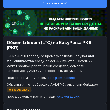
Показать все
Toncoin
DASH
TON
DASH
Dogecoin
Toncoin
DOGE
TON
TRX
Dogecoin
TRON
DOGE
Bitcoin Cash
TRX
BCH
TRON
BinanceCoin
Bitcoin Cash
BEP20
BCH
Обмен Litecoin (LTC) на EasyPaisa PKR
Ether Classic
BinanceCoin
ETC
BEP20
(PKR)
Solana
Ether Classic
SOL
ETC
Внимание! В последнее время участились случаи
AML-
Ripple
Solana
XRP
SOL
мошенничества
среди обменных пунктов. Обменник
может заблокировать ваши средства, ссылаясь
Ripple
XRP
на «проверку AML», и потребовать документы.
ЭЛЕКТРОННЫЕ ДЕНЬГИ
Подробности — в нашем
Telegram-канале
.
Paxum
Paxum
USD
USD
Обменники, не требующие AML/KYC, отмечены бейджем
.
★ Без AML/KYC
Perfect Money
Perfect Money
USD
USD
Перед обменом изучите наши
Рекомендации
.
Payoneer
Payoneer
USD
USD
PayPal
PayPal
USD
USD