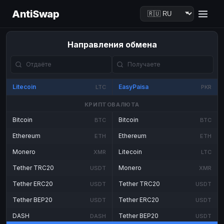
AntiSwap
Направления обмена
Litecoin
EasyPaisa
LTC
PKR
КРИПТОВАЛЮТА
Bitcoin
Bitcoin
BTC
BTC
Ethereum
Ethereum
ETH
ETH
Monero
Litecoin
XMR
LTC
Tether TRC20
Monero
USDT
XMR
Tether ERC20
Tether TRC20
USDT
USDT
Tether BEP20
Tether ERC20
USDT
USDT
DASH
Tether BEP20
DASH
USDT