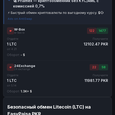
🚀 Priamex — криптообменник без KYC/AML с
комиссией 0,7%
Наличные
Наличные
RUB
RUB
⚡ Быстрый обмен криптовалюты по выгодному курсу. 🔒💱
Наличные
Наличные
USD
USD
Ads on AntiSwap
Наличные
Наличные
KZT
KZT
W-Box
122
1477
w-box.io
Отдаёте
Получаете
1 LTC
12102.47 PKR
от 4.21
Оборот:
- $
24Exchange
22
58
24.exchange
Отдаёте
Получаете
1 LTC
11981.77 PKR
от 5.14
Оборот:
1.3K+ $
Безопасный обмен Litecoin (LTC) на
EasyPaisa PKR