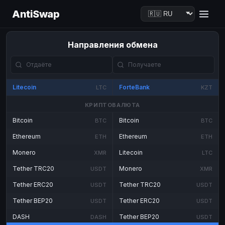
AntiSwap
Направления обмена
Litecoin
ForteBank
LTC
KZT
КРИПТОВАЛЮТА
Bitcoin
Bitcoin
BTC
BTC
Ethereum
Ethereum
ETH
ETH
Monero
Litecoin
XMR
LTC
Tether TRC20
Monero
USDT
XMR
Tether ERC20
Tether TRC20
USDT
USDT
Tether BEP20
Tether ERC20
USDT
USDT
DASH
Tether BEP20
DASH
USDT