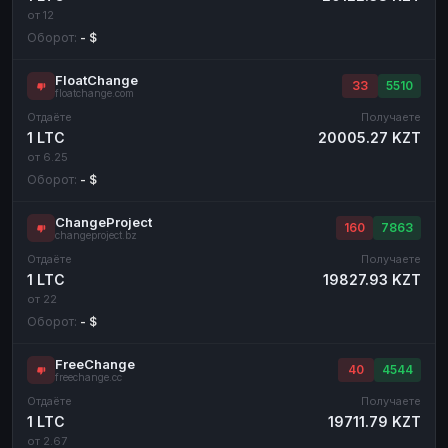
от 12
Оборот:
- $
FloatChange
33
5510
floatchange.com
Отдаёте
Получаете
1 LTC
20005.27 KZT
от 6.25
Оборот:
- $
ChangeProject
160
7863
changeproject.bz
Отдаёте
Получаете
1 LTC
19827.93 KZT
от 22
Оборот:
- $
FreeChange
40
4544
freechange.cc
Отдаёте
Получаете
1 LTC
19711.79 KZT
от 2.67