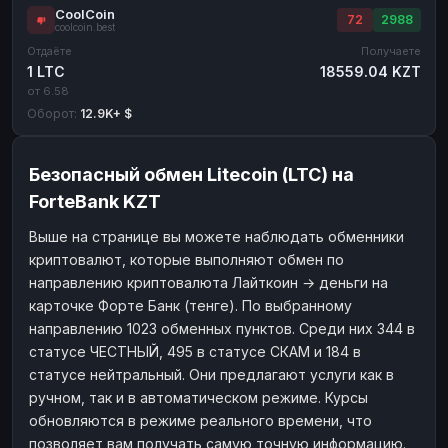
CoolCoin
72
2988
coolcoin.best
Отдаёте
Получаете
1 LTC
18559.04 KZT
от 6.58
Оборот:
12.9K+ $
Безопасный обмен Litecoin (LTC) на
ForteBank KZT
Выше на странице вы можете наблюдать обменники
криптовалют, которые выполняют обмен по
направлению криптовалюта Лайткоин → деньги на
карточке Форте Банк (тенге). По выбранному
направлению 1023 обменных пунктов. Среди них 344 в
статусе ЧЕСТНЫЙ, 495 в статусе СКАМ и 184 в
статусе нейтральный. Они предлагают услуги как в
ручном, так и в автоматическом режиме. Курсы
обновляются в режиме реального времени, что
позволяет вам получать самую точную информацию.