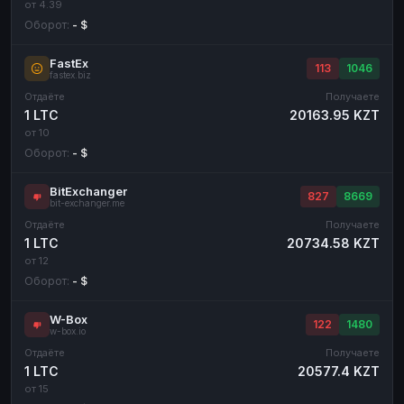
от 4.39
Оборот:
- $
FastEx
113
1046
fastex.biz
Отдаёте
Получаете
1 LTC
20163.95 KZT
от 10
Оборот:
- $
BitExchanger
827
8669
bit-exchanger.me
Отдаёте
Получаете
1 LTC
20734.58 KZT
от 12
Оборот:
- $
W-Box
122
1480
w-box.io
Отдаёте
Получаете
1 LTC
20577.4 KZT
от 15