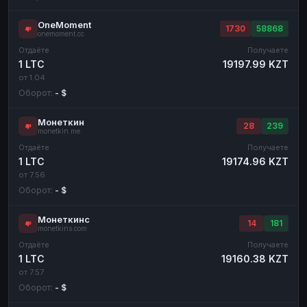
OneMoment
1730
58868
onemoment.cc
Отдаёте
Получаете
1 LTC
19197.99 KZT
от 1.04
Оборот:
- $
Монеткин
28
239
monetkin.me
Отдаёте
Получаете
1 LTC
19174.96 KZT
от 7.56
Оборот:
- $
Монеткинс
14
181
monetkins.com
Отдаёте
Получаете
1 LTC
19160.38 KZT
от 7.57
Оборот:
- $