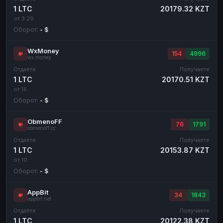
1 LTC
20179.32 KZT
от 3.29
Оборот:
- $
WxMoney
154
4996
wx.money
Отдаёте
Получаете
1 LTC
20170.51 KZT
от 15
Оборот:
- $
ObmenoFF
76
1791
obmenoff.cc
Отдаёте
Получаете
1 LTC
20153.87 KZT
от 10
Оборот:
- $
AppBit
34
1843
appbit.net
Отдаёте
Получаете
1 LTC
20122.38 KZT