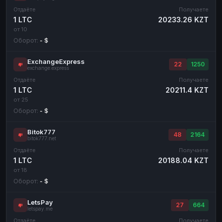
Отдаёте
Получаете
1 LTC
20233.26 KZT
от 10
Оборот:
- $
ExchangeExpress
22
1250
exchange.express
Отдаёте
Получаете
1 LTC
20211.4 KZT
от 25
Оборот:
- $
Bitok777
48
2164
bitok777.net
Отдаёте
Получаете
1 LTC
20188.04 KZT
от 18
Оборот:
- $
LetsPay
27
664
letspay.me
Отдаёте
Получаете