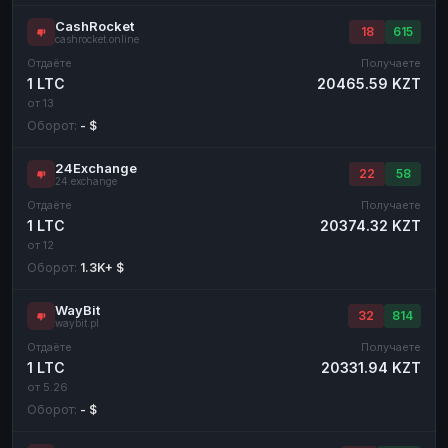
CashRocket
18
615
cashrocket.online
Отдаёте
Получаете
1 LTC
20465.59 KZT
от 13
Оборот:
- $
24Exchange
22
58
24.exchange
Отдаёте
Получаете
1 LTC
20374.32 KZT
от 12
Оборот:
1.3K+ $
WayBit
32
814
waybit.pl
Отдаёте
Получаете
1 LTC
20331.94 KZT
от 5.26
Оборот:
- $