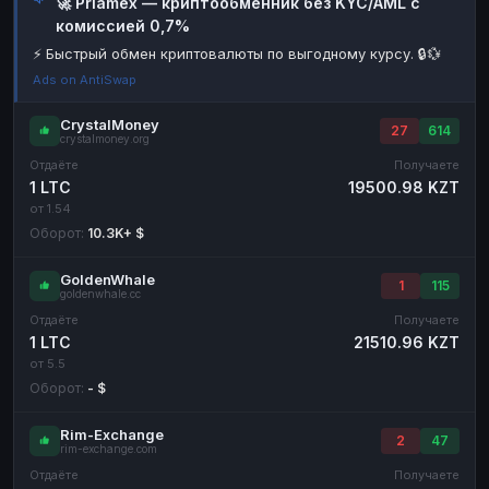
🚀 Priamex — криптообменник без KYC/AML с
комиссией 0,7%
Наличные
Наличные
RUB
RUB
⚡ Быстрый обмен криптовалюты по выгодному курсу. 🔒💱
Наличные
Наличные
USD
USD
Ads on AntiSwap
Наличные
Наличные
KZT
KZT
CrystalMoney
27
614
crystalmoney.org
Отдаёте
Получаете
1 LTC
19500.98 KZT
от 1.54
Оборот:
10.3K+ $
GoldenWhale
1
115
goldenwhale.cc
Отдаёте
Получаете
1 LTC
21510.96 KZT
от 5.5
Оборот:
- $
Rim-Exchange
2
47
rim-exchange.com
Отдаёте
Получаете