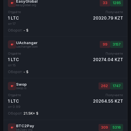
EasyGlobal
33
1285
easyglobal.org
Отдаёте
Получаете
1 LTC
20320.79 KZT
от 17
Оборот:
- $
UAchanger
99
3157
uachanger.com
Отдаёте
Получаете
1 LTC
20274.04 KZT
от 15
Оборот:
- $
Swop
262
1747
swop.is
Отдаёте
Получаете
1 LTC
20264.55 KZT
от 0.99
Оборот:
21.5K+ $
BTC2Pay
309
5316
btc2pay.org