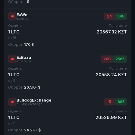
Оборот:
- $
ExWm
24
948
exwm.cc
Отдаёте
Получаете
1 LTC
20567.32 KZT
от 15
Оборот:
170 $
ExBaza
208
2565
exbaza.com
Отдаёте
Получаете
1 LTC
20558.24 KZT
от 9
Оборот:
26.5K+ $
BulldogExchange
5
695
bulldog.exchange
Отдаёте
Получаете
1 LTC
20526.99 KZT
от 11
Оборот:
24.2K+ $