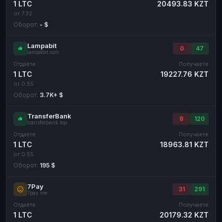
1 LTC
20493.83 KZT
от 7.32
Оборот:
- $
Lampabit
0
47
lampabit.com
Отдаёте
Получаете
1 LTC
19227.76 KZT
от 0.55
Оборот:
3.7K+ $
TransferBank
8
120
transferbank.top
Отдаёте
Получаете
1 LTC
18963.81 KZT
от 0.55
Оборот:
195 $
7Pay
31
291
7pay.me
Отдаёте
Получаете
1 LTC
20179.32 KZT