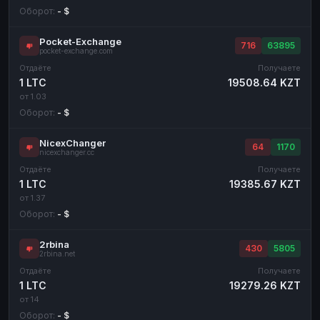
Оборот:
- $
Pocket-Exchange
716
63895
pocket-exchange.com
Отдаёте
Получаете
1 LTC
19508.64 KZT
от 1.03
Оборот:
- $
NicexChanger
64
1170
nicexchanger.cc
Отдаёте
Получаете
1 LTC
19385.67 KZT
от 1.37
Оборот:
- $
2rbina
430
5805
2rbina.net
Отдаёте
Получаете
1 LTC
19279.26 KZT
от 14
Оборот:
- $