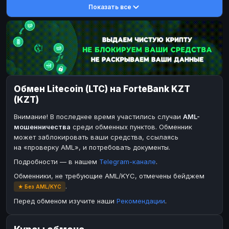
Показать все
Toncoin
DASH
TON
DASH
Dogecoin
Toncoin
DOGE
TON
TRX
Dogecoin
TRON
DOGE
Bitcoin Cash
TRX
BCH
TRON
BinanceCoin
Bitcoin Cash
BEP20
BCH
Обмен Litecoin (LTC) на ForteBank KZT
Ether Classic
BinanceCoin
ETC
BEP20
(KZT)
Solana
Ether Classic
SOL
ETC
Внимание! В последнее время участились случаи
AML-
Ripple
Solana
XRP
SOL
мошенничества
среди обменных пунктов. Обменник
может заблокировать ваши средства, ссылаясь
Ripple
XRP
на «проверку AML», и потребовать документы.
ЭЛЕКТРОННЫЕ ДЕНЬГИ
Подробности — в нашем
Telegram-канале
.
Paxum
Paxum
USD
USD
Обменники, не требующие AML/KYC, отмечены бейджем
.
★ Без AML/KYC
Perfect Money
Perfect Money
USD
USD
Перед обменом изучите наши
Рекомендации
.
Payoneer
Payoneer
USD
USD
PayPal
PayPal
USD
USD