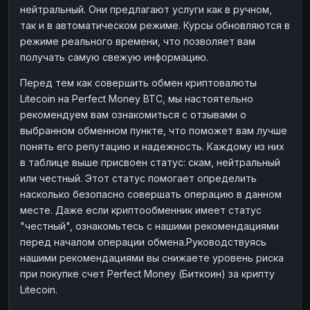
нейтральный. Они предлагают услуги как в ручном,
Наличные
Наличные
RUB
RUB
так и в автоматическом режиме. Курсы обновляются в
Наличные
Наличные
режиме реального времени, что позволяет вам
USD
USD
получать самую свежую информацию.
Наличные
Наличные
KZT
KZT
Перед тем как совершить обмен криптовалюты
Litecoin на Perfect Money BTC, мы настоятельно
рекомендуем вам ознакомиться с отзывами о
выбранном обменном пункте, что поможет вам лучше
понять его репутацию и надежность. Каждому из них
в таблице выше присвоен статус: скам, нейтральный
или честный. Этот статус помогает определить
насколько безопасно совершать операцию в данном
месте. Даже если криптообменник имеет статус
"честный", ознакомьтесь с нашими рекомендациями
перед началом операции обмена.Руководствуясь
нашими рекомендациями вы снижаете уровень риска
при покупке счет Perfect Money (Биткоин) за крипту
Litecoin.