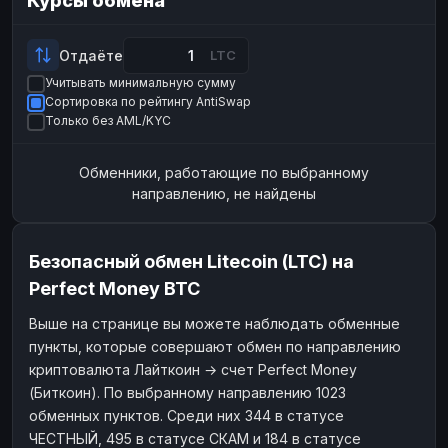
Курсы обмена
Payeer
Payeer
USD
USD
ЮMoney
ЮMoney
RUB
RUB
Отдаёте
LTC
Учитывать минимальную сумму
БАЛАНСЫ КРИПТОБИРЖ
Сортировка по рейтингу AntiSwap
Binance
Binance
RUB
RUB
Только без AML/KYC
ИНТЕРНЕТ БАНКИНГ
Обменники, работающие по выбранному
СБЕР
СБЕР
RUB
RUB
направлению, не найдены
Альфа-Банк
Альфа-Банк
RUB
RUB
Райффайзен
Райффайзен
RUB
RUB
Безопасный обмен Litecoin (LTC) на
ВТБ
ВТБ
RUB
RUB
Perfect Money BTC
Т-Банк
Т-Банк
RUB
RUB
Выше на странице вы можете наблюдать обменные
пункты, которые совершают обмен по направлению
ДЕНЕЖНЫЕ ПЕРЕВОДЫ
криптовалюта Лайткоин → счет Perfect Money
ЗК
ЗК
USD
USD
(Биткоин). По выбранному направлению 1023
WU
WU
USD
USD
обменных пунктов. Среди них 344 в статусе
ЧЕСТНЫЙ, 495 в статусе СКАМ и 184 в статусе
НАЛИЧНЫЕ ДЕНЬГИ