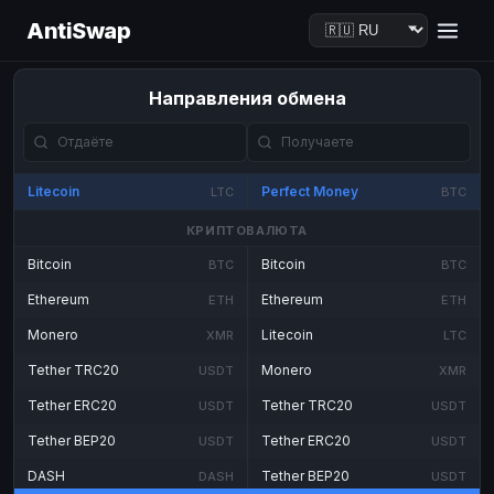
AntiSwap
Направления обмена
Litecoin
Perfect Money
LTC
BTC
КРИПТОВАЛЮТА
Bitcoin
Bitcoin
BTC
BTC
Ethereum
Ethereum
ETH
ETH
Monero
Litecoin
XMR
LTC
Tether TRC20
Monero
USDT
XMR
Tether ERC20
Tether TRC20
USDT
USDT
Tether BEP20
Tether ERC20
USDT
USDT
DASH
Tether BEP20
DASH
USDT