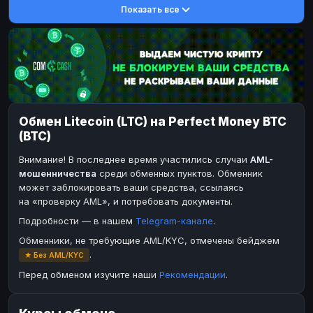
Показать все
Toncoin
DASH
TON
DASH
Dogecoin
Toncoin
DOGE
TON
TRX
Dogecoin
TRON
DOGE
Bitcoin Cash
TRX
BCH
TRON
BinanceCoin
Bitcoin Cash
BEP20
BCH
Обмен Litecoin (LTC) на Perfect Money BTC
Ether Classic
BinanceCoin
ETC
BEP20
(BTC)
Solana
Ether Classic
SOL
ETC
Внимание! В последнее время участились случаи
AML-
Ripple
Solana
XRP
SOL
мошенничества
среди обменных пунктов. Обменник
может заблокировать ваши средства, ссылаясь
Ripple
XRP
на «проверку AML», и потребовать документы.
ЭЛЕКТРОННЫЕ ДЕНЬГИ
Подробности — в нашем
Telegram-канале
.
Paxum
Paxum
USD
USD
Обменники, не требующие AML/KYC, отмечены бейджем
.
★ Без AML/KYC
Perfect Money
Perfect Money
USD
USD
Перед обменом изучите наши
Рекомендации
.
Payoneer
Payoneer
USD
USD
PayPal
PayPal
USD
USD