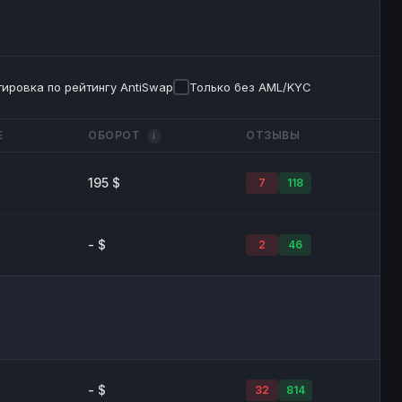
ировка по рейтингу AntiSwap
Только без AML/KYC
Е
ОБОРОТ
ОТЗЫВЫ
i
195 $
7
118
- $
2
46
- $
32
814