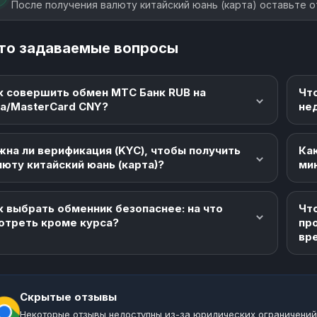
После получения валюту китайский юань (карта) оставьте о
то задаваемые вопросы
к совершить обмен МТС Банк RUB на
Чт
sa/MasterCard CNY?
не
жна ли верификация (KYC), чтобы получить
Как
люту китайский юань (карта)?
ми
к выбрать обменник безопаснее: на что
Что
отреть кроме курса?
пр
вр
Скрытые отзывы
Некоторые отзывы недоступны из-за юридических ограничений