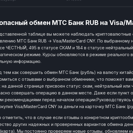
опасный обмен МТС Банк RUB на Visa/M
дставленной таблице вы можете наблюдать криптовалютные 
влению МТС Банк RUB → Visa/MasterCard CNY. По выбранному н
се ЧЕСТНЫЙ, 495 в статусе СКАМ и 184 в статусе нейтральный. 
атическом режиме. Курсы обновляются в режиме реального в
льную информацию.
 тем как совершить обмен МТС Банк (рубль) на валюту китай
омиться с отзывами о выбранном обменнике, что поможет ва
х на данной странице присвоен статус: скам, нейтральный или
асно совершать операцию в данном месте. Даже если пункт о
и рекомендациями перед началом операции.Руководствуясь 
окупке Visa/MasterCard CNY за деньги на карточку МТС Банк (ру
 отметить, что в случае если отзывы о конкретном криптообм
ство других надежных и проверенных вариантов обмена денег
(карта). Мы постоянно проверяем новые отзывы, обновляем к