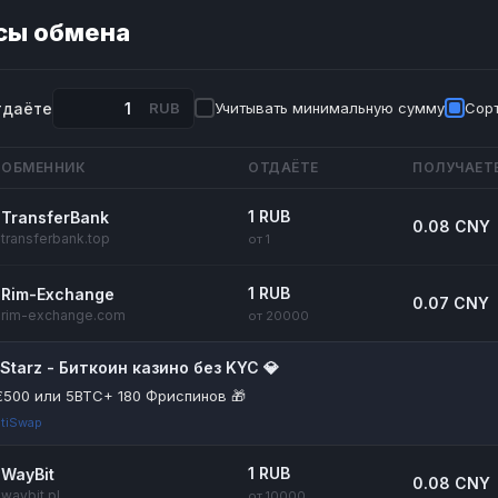
сы обмена
тдаёте
RUB
Учитывать минимальную сумму
Сорт
ОБМЕННИК
ОТДАЁТЕ
ПОЛУЧАЕТ
1 RUB
TransferBank
0.08 CNY
transferbank.top
от 1
1 RUB
Rim-Exchange
0.07 CNY
rim-exchange.com
от 20000
itStarz - Биткоин казино без KYC 💎
€500 или 5BTC+ 180 Фриспинов 🎁
tiSwap
1 RUB
WayBit
0.08 CNY
waybit.pl
от 10000