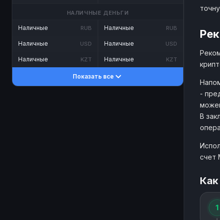
точн
НАЛИЧНЫЕ ДЕНЬГИ
Наличные
Наличные
RUB
RUB
Рек
Наличные
Наличные
USD
USD
Реком
Наличные
Наличные
KZT
KZT
крипт
Показать все
Напом
- пре
можем
В зак
опера
Испол
счет 
Как
1