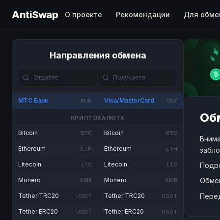
AntiSwap
О проекте
Рекомендации
Для обме
Направления обмена
МТС Банк
Visa/MasterCard
RUB
CNY
Обм
КРИПТОВАЛЮТА
Bitcoin
Bitcoin
BTC
BTC
Внима
Ethereum
Ethereum
ETH
ETH
забло
Litecoin
Litecoin
Подр
LTC
LTC
Обме
Monero
Monero
XMR
XMR
Пере
Tether TRC20
Tether TRC20
USDT
USDT
Tether ERC20
Tether ERC20
USDT
USDT