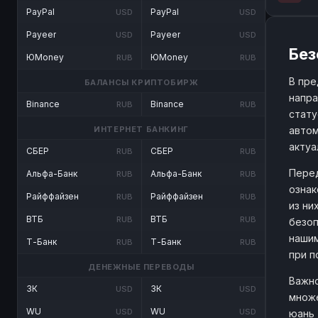
PayPal
PayPal
USD
USD
Payeer
Payeer
USD
USD
Без
ЮMoney
ЮMoney
RUB
RUB
В пре
БАЛАНСЫ КРИПТОБИРЖ
напра
Binance
Binance
RUB
RUB
стату
автом
ИНТЕРНЕТ БАНКИНГ
актуа
СБЕР
СБЕР
RUB
RUB
Перед
Альфа-Банк
Альфа-Банк
RUB
RUB
ознак
Райффайзен
Райффайзен
RUB
RUB
из ни
ВТБ
ВТБ
RUB
RUB
безоп
нашим
Т-Банк
Т-Банк
RUB
RUB
при п
ДЕНЕЖНЫЕ ПЕРЕВОДЫ
Важно
ЗК
ЗК
USD
USD
множе
WU
WU
USD
USD
юань 