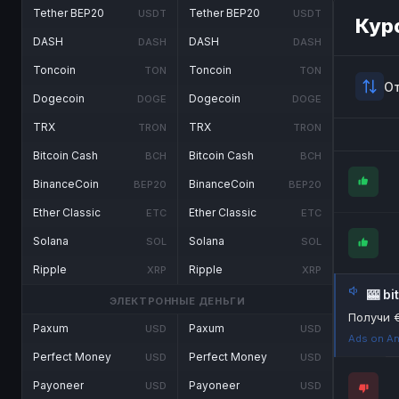
Tether BEP20
Tether BEP20
USDT
USDT
Кур
DASH
DASH
DASH
DASH
Toncoin
Toncoin
TON
TON
О
Dogecoin
Dogecoin
DOGE
DOGE
TRX
TRX
TRON
TRON
Bitcoin Cash
Bitcoin Cash
BCH
BCH
BinanceCoin
BinanceCoin
BEP20
BEP20
Ether Classic
Ether Classic
ETC
ETC
Solana
Solana
SOL
SOL
Ripple
Ripple
XRP
XRP
🎰 b
ЭЛЕКТРОННЫЕ ДЕНЬГИ
Получи 
Paxum
Paxum
USD
USD
Ads on An
Perfect Money
Perfect Money
USD
USD
Payoneer
Payoneer
USD
USD