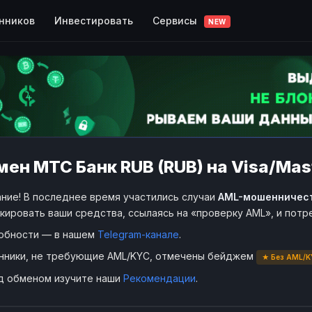
Сервисы
нников
Инвестировать
NEW
ен МТС Банк RUB (RUB) на Visa/Mas
ние! В последнее время участились случаи
AML-мошенничес
кировать ваши средства, ссылаясь на «проверку AML», и пот
обности — в нашем
Telegram-канале
.
нники, не требующие AML/KYC, отмечены бейджем
★ Без AML/K
д обменом изучите наши
Рекомендации
.