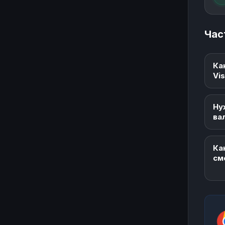
Час
Ка
Vi
Ну
ва
Ка
см