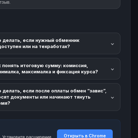
тзыв.
о делать, если нужный обменник
доступен или на техработах?
 понять итоговую сумму: комиссия,
нималка, максималка и фиксация курса?
 делать, если после оплаты обмен “завис”,
осят документы или начинают тянуть
емя?
Открыть в Chrome
. Установите расширение