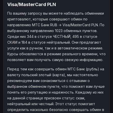
Visa/MasterCard PLN
Наличные
Наличные
RUB
RUB
По вашему запросу вы можете наблюдать обменники
Наличные
Наличные
USD
USD
криптовалют, которые совершают обмен по
Наличные
Наличные
KZT
KZT
направлению МТС Банк RUB → Visa/MasterCard PLN. По
выбранному направлению 1023 обменных пунктов.
Среди них 344 в статусе ЧЕСТНЫЙ, 495 в статусе
СКАМ и 184 в статусе нейтральный. Они предлагают
услуги как в ручном, так и в автоматическом режиме.
Курсы обновляются в режиме реального времени, что
позволяет вам получать самую свежую информацию.
Перед тем как совершить обмен МТС Банк (рубль) на
валюту польский злотый (карта), мы настоятельно
рекомендуем вам ознакомиться с отзывами о
выбранном обменном пункте, что поможет вам лучше
понять его репутацию и надежность. Каждому из них
на данной странице присвоен статус: скам,
нейтральный или честный. Этот статус помогает
определить насколько безопасно совершать обмен в