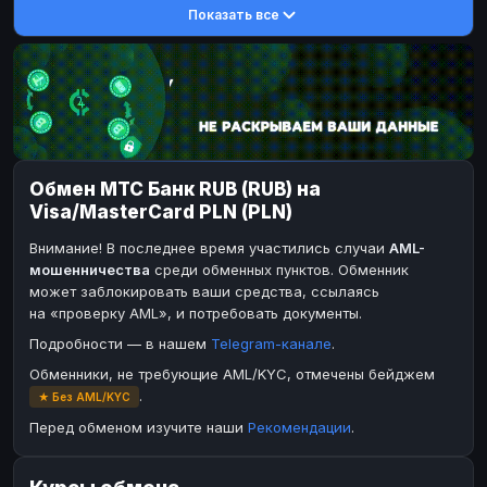
Показать все
DASH
DASH
DASH
DASH
Toncoin
Toncoin
TON
TON
Dogecoin
Dogecoin
DOGE
DOGE
TRX
TRX
TRON
TRON
Bitcoin Cash
Bitcoin Cash
BCH
BCH
Обмен МТС Банк RUB (RUB) на
BinanceCoin
BinanceCoin
BEP20
BEP20
Visa/MasterCard PLN (PLN)
Ether Classic
Ether Classic
ETC
ETC
Внимание! В последнее время участились случаи
AML-
Solana
Solana
SOL
SOL
мошенничества
среди обменных пунктов. Обменник
может заблокировать ваши средства, ссылаясь
Ripple
Ripple
XRP
XRP
на «проверку AML», и потребовать документы.
ЭЛЕКТРОННЫЕ ДЕНЬГИ
Подробности — в нашем
Telegram-канале
.
Paxum
Paxum
USD
USD
Обменники, не требующие AML/KYC, отмечены бейджем
.
★ Без AML/KYC
Perfect Money
Perfect Money
USD
USD
Перед обменом изучите наши
Рекомендации
.
Payoneer
Payoneer
USD
USD
PayPal
PayPal
USD
USD