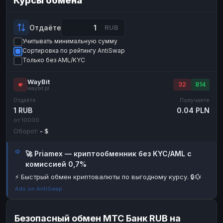
Курсы обмена
Payeer
Payeer
USD
USD
ЮMoney
ЮMoney
RUB
RUB
Отдаёте
RUB
Учитывать минимальную сумму
БАЛАНСЫ КРИПТОБИРЖ
Сортировка по рейтингу AntiSwap
Binance
Binance
RUB
RUB
Только без AML/KYC
ИНТЕРНЕТ БАНКИНГ
WayBit
32
814
waybit.pl
СБЕР
СБЕР
RUB
RUB
Отдаёте
Получаете
Альфа-Банк
Альфа-Банк
RUB
RUB
1 RUB
0.04 PLN
от 10000
Райффайзен
Райффайзен
RUB
RUB
Оборот:
- $
ВТБ
ВТБ
RUB
RUB
🚀 Priamex — криптообменник без KYC/AML с
Т-Банк
Т-Банк
RUB
RUB
комиссией 0,7%
ДЕНЕЖНЫЕ ПЕРЕВОДЫ
⚡ Быстрый обмен криптовалюты по выгодному курсу. 🔒💱
ЗК
ЗК
USD
USD
Ads on AntiSwap
WU
WU
USD
USD
Безопасный обмен МТС Банк RUB на
НАЛИЧНЫЕ ДЕНЬГИ