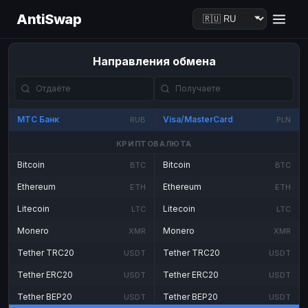
AntiSwap
Направления обмена
МТС Банк
Visa/MasterCard
RUB
PLN
КРИПТОВАЛЮТА
Bitcoin
Bitcoin
BTC
BTC
Ethereum
Ethereum
ETH
ETH
Litecoin
Litecoin
LTC
LTC
Monero
Monero
XMR
XMR
Tether TRC20
Tether TRC20
USDT
USDT
Tether ERC20
Tether ERC20
USDT
USDT
Tether BEP20
Tether BEP20
USDT
USDT