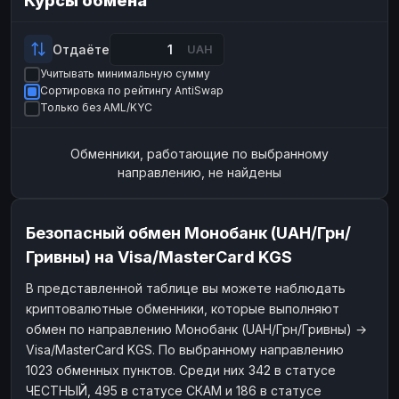
Курсы обмена
Payeer
Payeer
USD
USD
ЮMoney
ЮMoney
RUB
RUB
Отдаёте
UAH
Учитывать минимальную сумму
БАЛАНСЫ КРИПТОБИРЖ
Сортировка по рейтингу AntiSwap
Binance
Binance
RUB
RUB
Только без AML/KYC
ИНТЕРНЕТ БАНКИНГ
Обменники, работающие по выбранному
СБЕР
СБЕР
RUB
RUB
направлению, не найдены
Альфа-Банк
Альфа-Банк
RUB
RUB
Райффайзен
Райффайзен
RUB
RUB
Безопасный обмен Монобанк (UAH/Грн/
ВТБ
ВТБ
RUB
RUB
Гривны) на Visa/MasterCard KGS
Т-Банк
Т-Банк
RUB
RUB
В представленной таблице вы можете наблюдать
криптовалютные обменники, которые выполняют
ДЕНЕЖНЫЕ ПЕРЕВОДЫ
обмен по направлению Монобанк (UAH/Грн/Гривны) →
ЗК
ЗК
USD
USD
Visa/MasterCard KGS. По выбранному направлению
WU
WU
USD
USD
1023 обменных пунктов. Среди них 342 в статусе
ЧЕСТНЫЙ, 495 в статусе СКАМ и 186 в статусе
НАЛИЧНЫЕ ДЕНЬГИ