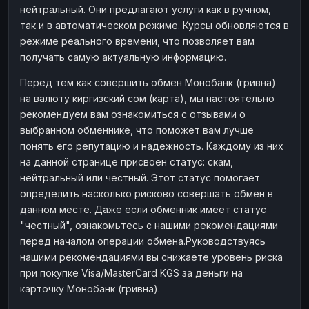
нейтральный. Они предлагают услуги как в ручном,
Наличные
Наличные
RUB
RUB
так и в автоматическом режиме. Курсы обновляются в
Наличные
Наличные
режиме реального времени, что позволяет вам
USD
USD
получать самую актуальную информацию.
Наличные
Наличные
KZT
KZT
Перед тем как совершить обмен Монобанк (гривна)
на валюту киргизский сом (карта), мы настоятельно
рекомендуем вам ознакомиться с отзывами о
выбранном обменнике, что поможет вам лучше
понять его репутацию и надежность. Каждому из них
на данной странице присвоен статус: скам,
нейтральный или честный. Этот статус помогает
определить насколько рисково совершать обмен в
данном месте. Даже если обменник имеет статус
"честный", ознакомьтесь с нашими рекомендациями
перед началом операции обмена.Руководствуясь
нашими рекомендациями вы снижаете уровень риска
при покупке Visa/MasterCard KGS за деньги на
карточку Монобанк (гривна).