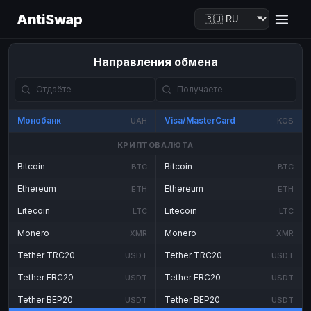
AntiSwap
Направления обмена
Монобанк
Visa/MasterCard
UAH
KGS
КРИПТОВАЛЮТА
Bitcoin
Bitcoin
BTC
BTC
Ethereum
Ethereum
ETH
ETH
Litecoin
Litecoin
LTC
LTC
Monero
Monero
XMR
XMR
Tether TRC20
Tether TRC20
USDT
USDT
Tether ERC20
Tether ERC20
USDT
USDT
Tether BEP20
Tether BEP20
USDT
USDT