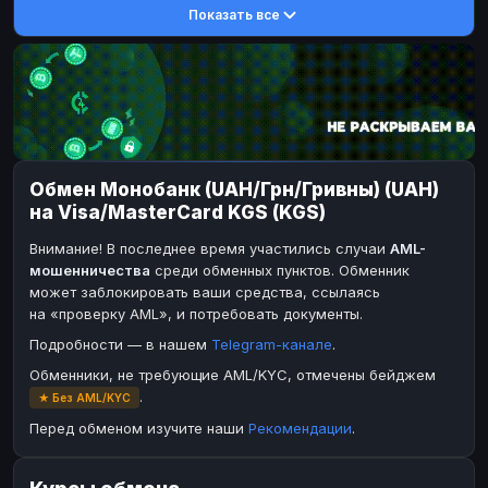
Показать все
DASH
DASH
DASH
DASH
Toncoin
Toncoin
TON
TON
Dogecoin
Dogecoin
DOGE
DOGE
TRX
TRX
TRON
TRON
Bitcoin Cash
Bitcoin Cash
BCH
BCH
Обмен Монобанк (UAH/Грн/Гривны) (UAH)
BinanceCoin
BinanceCoin
BEP20
BEP20
на Visa/MasterCard KGS (KGS)
Ether Classic
Ether Classic
ETC
ETC
Внимание! В последнее время участились случаи
AML-
Solana
Solana
SOL
SOL
мошенничества
среди обменных пунктов. Обменник
может заблокировать ваши средства, ссылаясь
Ripple
Ripple
XRP
XRP
на «проверку AML», и потребовать документы.
ЭЛЕКТРОННЫЕ ДЕНЬГИ
Подробности — в нашем
Telegram-канале
.
Paxum
Paxum
USD
USD
Обменники, не требующие AML/KYC, отмечены бейджем
.
★ Без AML/KYC
Perfect Money
Perfect Money
USD
USD
Перед обменом изучите наши
Рекомендации
.
Payoneer
Payoneer
USD
USD
PayPal
PayPal
USD
USD