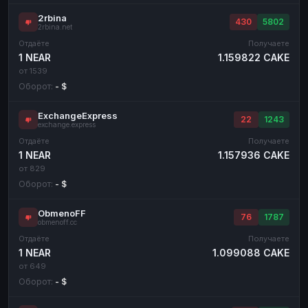
2rbina
430
5802
2rbina.net
Отдаёте
Получаете
1 NEAR
1.159822 CAKE
от 1539
Оборот:
- $
ExchangeExpress
22
1243
exchange.express
Отдаёте
Получаете
1 NEAR
1.157936 CAKE
от 829
Оборот:
- $
ObmenoFF
76
1787
obmenoff.cc
Отдаёте
Получаете
1 NEAR
1.099088 CAKE
от 649
Оборот:
- $