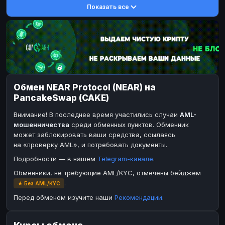
Показать все
DASH
DASH
DASH
DASH
Toncoin
Toncoin
TON
TON
Dogecoin
Dogecoin
DOGE
DOGE
TRX
TRX
TRON
TRON
Bitcoin Cash
Bitcoin Cash
BCH
BCH
Обмен NEAR Protocol (NEAR) на
BinanceCoin
BinanceCoin
BEP20
BEP20
PancakeSwap (CAKE)
Ether Classic
Ether Classic
ETC
ETC
Внимание! В последнее время участились случаи
AML-
Solana
Solana
SOL
SOL
мошенничества
среди обменных пунктов. Обменник
может заблокировать ваши средства, ссылаясь
Ripple
Ripple
XRP
XRP
на «проверку AML», и потребовать документы.
ЭЛЕКТРОННЫЕ ДЕНЬГИ
Подробности — в нашем
Telegram-канале
.
Paxum
Paxum
USD
USD
Обменники, не требующие AML/KYC, отмечены бейджем
.
★ Без AML/KYC
Perfect Money
Perfect Money
USD
USD
Перед обменом изучите наши
Рекомендации
.
Payoneer
Payoneer
USD
USD
PayPal
PayPal
USD
USD