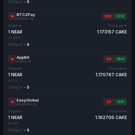
Оборот:
- $
BTC2Pay
309
5312
btc2pay.org
Отдаёте
Получаете
1 NEAR
1.173157 CAKE
от 294
Оборот:
- $
AppBit
34
1841
appbit.net
Отдаёте
Получаете
1 NEAR
1.170767 CAKE
от 1.5
Оборот:
- $
EasyGlobal
33
1281
easyglobal.org
Отдаёте
Получаете
1 NEAR
1.162706 CAKE
от 613
Оборот:
- $