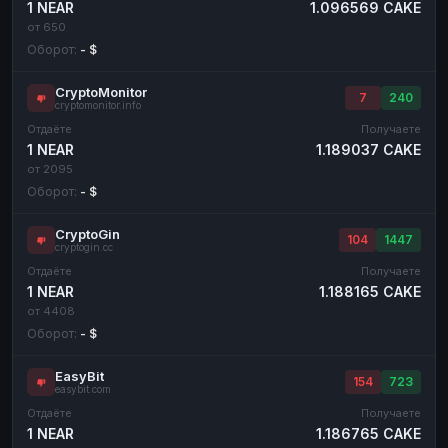
1 NEAR
1.096569 CAKE
от 650
Оборот:
- $
CryptoMonitor
7
240
cryptomonitor.info
Отдаёте
Получаете
1 NEAR
1.189037 CAKE
от 2095
Оборот:
- $
CryptoGin
104
1447
cryptogin.cc
Отдаёте
Получаете
1 NEAR
1.188165 CAKE
от 4408
Оборот:
- $
EasyBit
154
723
easybit.com
Отдаёте
Получаете
1 NEAR
1.186765 CAKE