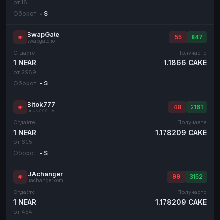
от 18
Оборот:
- $
SwapGate
55
847
swapgate.io
Отдаёте
Получаете
1 NEAR
1.1866 CAKE
от 2989
Оборот:
- $
Bitok777
48
2161
bitok777.net
Отдаёте
Получаете
1 NEAR
1.178209 CAKE
от 605
Оборот:
- $
UAchanger
99
3152
uachanger.com
Отдаёте
Получаете
1 NEAR
1.178209 CAKE
от 454