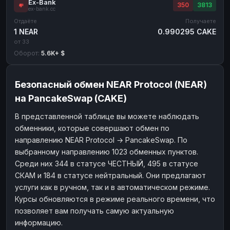
Ex-Bank
350
3813
ex-bank.cc
Отдаёте
Получаете
1 NEAR
0.990295 CAKE
от 33
Оборот:
5.6K+ $
Безопасный обмен NEAR Protocol (NEAR)
на PancakeSwap (CAKE)
В представленной таблице вы можете наблюдать
обменники, которые совершают обмен по
направлению NEAR Protocol → PancakeSwap. По
выбранному направлению 1023 обменных пунктов.
Среди них 344 в статусе ЧЕСТНЫЙ, 495 в статусе
СКАМ и 184 в статусе нейтральный. Они предлагают
услуги как в ручном, так и в автоматическом режиме.
Курсы обновляются в режиме реального времени, что
позволяет вам получать самую актуальную
информацию.