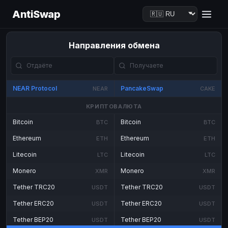
AntiSwap
Направления обмена
NEAR Protocol
PancakeSwap
NEAR
CAKE
КРИПТОВАЛЮТА
Bitcoin
Bitcoin
BTC
BTC
Ethereum
Ethereum
ETH
ETH
Litecoin
Litecoin
LTC
LTC
Monero
Monero
XMR
XMR
Tether TRC20
Tether TRC20
USDT
USDT
Tether ERC20
Tether ERC20
USDT
USDT
Tether BEP20
Tether BEP20
USDT
USDT