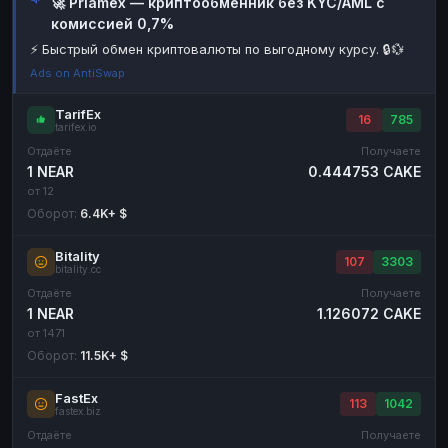
🚀 Priamex — криптообменник без KYC/AML с
комиссией 0,7%
Наличные
Наличные
RUB
RUB
⚡ Быстрый обмен криптовалюты по выгодному курсу. 🔒💱
Наличные
Наличные
USD
USD
Ads on AntiSwap
Наличные
Наличные
KZT
KZT
TarifEx
16
785
tarifex.io
Отдаёте
Получаете
1 NEAR
0.444753 CAKE
от 12
Оборот:
6.4K+ $
Bitality
107
3303
bitality.cc
Отдаёте
Получаете
1 NEAR
1.126072 CAKE
от 1471
Оборот:
11.5K+ $
FastEx
113
1042
fastex.biz
Отдаёте
Получаете