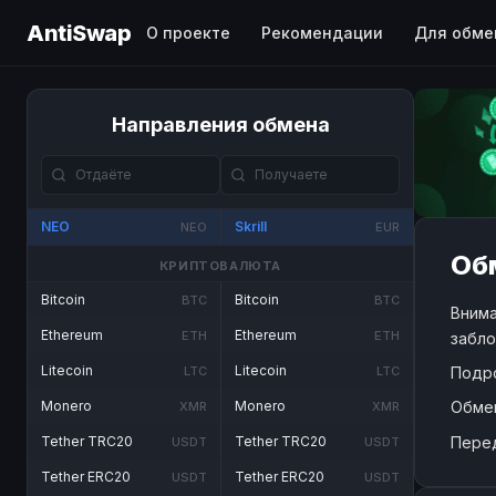
AntiSwap
О проекте
Рекомендации
Для обме
Направления обмена
NEO
Skrill
NEO
EUR
Обм
КРИПТОВАЛЮТА
Bitcoin
Bitcoin
BTC
BTC
Внима
Ethereum
Ethereum
ETH
ETH
забло
Litecoin
Litecoin
Подр
LTC
LTC
Обме
Monero
Monero
XMR
XMR
Пере
Tether TRC20
Tether TRC20
USDT
USDT
Tether ERC20
Tether ERC20
USDT
USDT