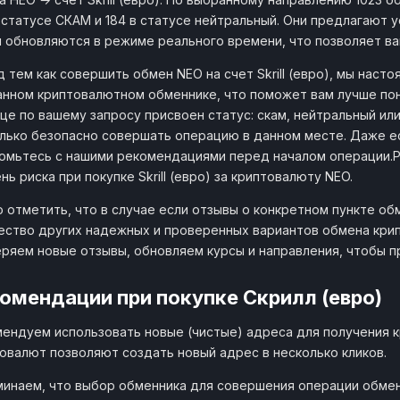
 статусе СКАМ и 184 в статусе нейтральный. Они предлагают у
 обновляются в режиме реального времени, что позволяет в
 тем как совершить обмен NEO на счет Skrill (евро), мы нас
нном криптовалютном обменнике, что поможет вам лучше пон
це по вашему запросу присвоен статус: скам, нейтральный ил
лько безопасно совершать операцию в данном месте. Даже ес
омьтесь с нашими рекомендациями перед началом операции.
нь риска при покупке Skrill (евро) за криптовалюту NEO.
 отметить, что в случае если отзывы о конкретном пункте об
ство других надежных и проверенных вариантов обмена крипт
ряем новые отзывы, обновляем курсы и направления, чтобы 
омендации при покупке Скрилл (евро)
ендуем использовать новые (чистые) адреса для получения 
овалют позволяют создать новый адрес в несколько кликов.
инаем, что выбор обменника для совершения операции обмена