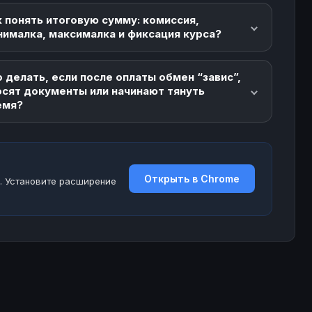
 понять итоговую сумму: комиссия,
нималка, максималка и фиксация курса?
 делать, если после оплаты обмен “завис”,
осят документы или начинают тянуть
емя?
Открыть в Chrome
. Установите расширение