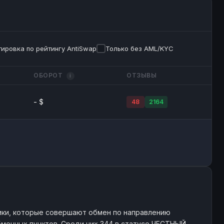
ировка по рейтингу AntiSwap
Только без AML/KYC
ОБОРОТ
ОТЗЫВЫ
i
- $
48
2164
ки, которые совершают обмен по направлению
обменных пунктов. Среди них 344 в статусе ЧЕСТНЫЙ,