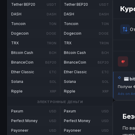
Tether BEP20
Tether BEP20
USDT
USDT
Кур
DASH
DASH
DASH
DASH
Toncoin
Toncoin
TON
TON
О
Dogecoin
Dogecoin
DOGE
DOGE
TRX
TRX
TRON
TRON
Bitcoin Cash
Bitcoin Cash
BCH
BCH
BinanceCoin
BinanceCoin
BEP20
BEP20
Ether Classic
Ether Classic
ETC
ETC
🎰 b
Solana
Solana
SOL
SOL
Получи 
Ripple
Ripple
XRP
XRP
Ads on An
ЭЛЕКТРОННЫЕ ДЕНЬГИ
Paxum
Paxum
USD
USD
Без
Perfect Money
Perfect Money
USD
USD
По ва
Payoneer
Payoneer
USD
USD
крипт