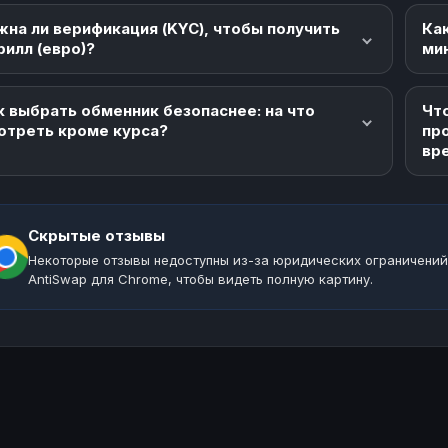
жна ли верификация (KYC), чтобы получить
Как
рилл (евро)?
ми
к выбрать обменник безопаснее: на что
Что
отреть кроме курса?
пр
вр
Скрытые отзывы
Некоторые отзывы недоступны из-за юридических ограничений
AntiSwap для Chrome, чтобы видеть полную картину.