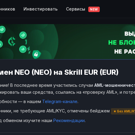
Сервисы
нников
Инвестировать
NEW
ен NEO (NEO) на Skrill EUR (EUR)
ние! В последнее время участились случаи
AML-мошенничес
кировать ваши средства, ссылаясь на «проверку AML», и пот
обности — в нашем
Telegram-канале
.
нники, не требующие AML/KYC, отмечены бейджем
★ Без AML/K
д обменом изучите наши
Рекомендации
.