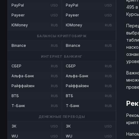
PayPal
PayPal
USD
USD
495 в
Курсы
Payeer
Payeer
USD
USD
ЮMoney
ЮMoney
Перед
RUB
RUB
выбра
БАЛАНСЫ КРИПТОБИРЖ
табли
Binance
Binance
RUB
RUB
наско
ознак
ИНТЕРНЕТ БАНКИНГ
урове
СБЕР
СБЕР
RUB
RUB
Важно
Альфа-Банк
Альфа-Банк
RUB
RUB
множе
Райффайзен
Райффайзен
RUB
RUB
прове
ВТБ
ВТБ
RUB
RUB
Рек
Т-Банк
Т-Банк
RUB
RUB
Реком
ДЕНЕЖНЫЕ ПЕРЕВОДЫ
крипт
ЗК
ЗК
USD
USD
Напом
WU
WU
USD
USD