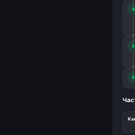
4
5
6
Час
Ка