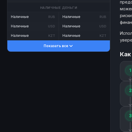
предо
НАЛИЧНЫЕ ДЕНЬГИ
можем
риски
Наличные
Наличные
RUB
RUB
финан
Наличные
Наличные
USD
USD
Испол
Наличные
Наличные
KZT
KZT
увере
Показать все
Как
1
2
3