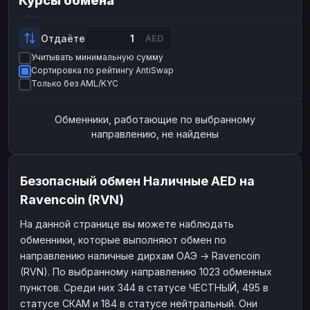
Курсы обмена
Payeer
Payeer
USD
USD
ЮMoney
ЮMoney
RUB
RUB
Отдаёте
AED
Учитывать минимальную сумму
БАЛАНСЫ КРИПТОБИРЖ
Сортировка по рейтингу AntiSwap
Binance
Binance
RUB
RUB
Только без AML/KYC
ИНТЕРНЕТ БАНКИНГ
Обменники, работающие по выбранному
СБЕР
СБЕР
RUB
RUB
направлению, не найдены
Альфа-Банк
Альфа-Банк
RUB
RUB
Райффайзен
Райффайзен
RUB
RUB
Безопасный обмен Наличные AED на
ВТБ
ВТБ
RUB
RUB
Ravencoin (RVN)
Т-Банк
Т-Банк
RUB
RUB
На данной странице вы можете наблюдать
обменники, которые выполняют обмен по
ДЕНЕЖНЫЕ ПЕРЕВОДЫ
направлению наличные дирхам ОАЭ → Ravencoin
ЗК
ЗК
USD
USD
(RVN). По выбранному направлению 1023 обменных
WU
WU
USD
USD
пунктов. Среди них 344 в статусе ЧЕСТНЫЙ, 495 в
статусе СКАМ и 184 в статусе нейтральный. Они
НАЛИЧНЫЕ ДЕНЬГИ