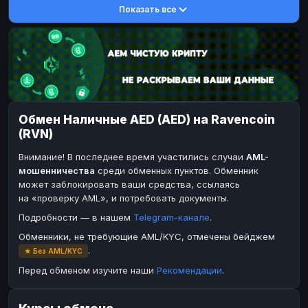
Показать все
DASH
DASH
DASH
DASH
Toncoin
Toncoin
TON
TON
Dogecoin
Dogecoin
DOGE
DOGE
TRX
TRX
TRON
TRON
Bitcoin Cash
Bitcoin Cash
BCH
BCH
Обмен Наличные AED (AED) на Ravencoin
BinanceCoin
BinanceCoin
BEP20
BEP20
(RVN)
Ether Classic
Ether Classic
ETC
ETC
Внимание! В последнее время участились случаи
AML-
Solana
Solana
SOL
SOL
мошенничества
среди обменных пунктов. Обменник
может заблокировать ваши средства, ссылаясь
Ripple
Ripple
XRP
XRP
на «проверку AML», и потребовать документы.
ЭЛЕКТРОННЫЕ ДЕНЬГИ
Подробности — в нашем
Telegram-канале
.
Paxum
Paxum
USD
USD
Обменники, не требующие AML/KYC, отмечены бейджем
.
★ Без AML/KYC
Perfect Money
Perfect Money
USD
USD
Перед обменом изучите наши
Рекомендации
.
Payoneer
Payoneer
USD
USD
PayPal
PayPal
USD
USD