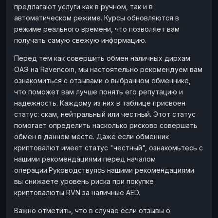
предлагают услуги как в ручном, так и в
Наличные
Наличные
RUB
RUB
автоматическом режиме. Курсы обновляются в
Наличные
Наличные
режиме реального времени, что позволяет вам
USD
USD
получать самую свежую информацию.
Наличные
Наличные
KZT
KZT
Перед тем как совершить обмен наличных дирхам
ОАЭ на Ravencoin, мы настоятельно рекомендуем вам
ознакомиться с отзывами о выбранном обменнике,
что поможет вам лучше понять его репутацию и
надежность. Каждому из них в таблице присвоен
статус: скам, нейтральный или честный. Этот статус
помогает определить насколько рисково совершать
обмен в данном месте. Даже если обменник
криптовалют имеет статус "честный", ознакомьтесь с
нашими рекомендациями перед началом
операции.Руководствуясь нашими рекомендациями
вы снижаете уровень риска при покупке
криптовалюты RVN за наличные AED.
Важно отметить, что в случае если отзывы о