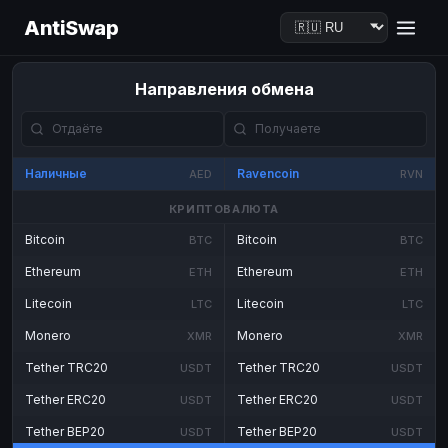
AntiSwap
Направления обмена
Наличные
Ravencoin
AED
RVN
КРИПТОВАЛЮТА
Bitcoin
Bitcoin
BTC
BTC
Ethereum
Ethereum
ETH
ETH
Litecoin
Litecoin
LTC
LTC
Monero
Monero
XMR
XMR
Tether TRC20
Tether TRC20
USDT
USDT
Tether ERC20
Tether ERC20
USDT
USDT
Tether BEP20
Tether BEP20
USDT
USDT