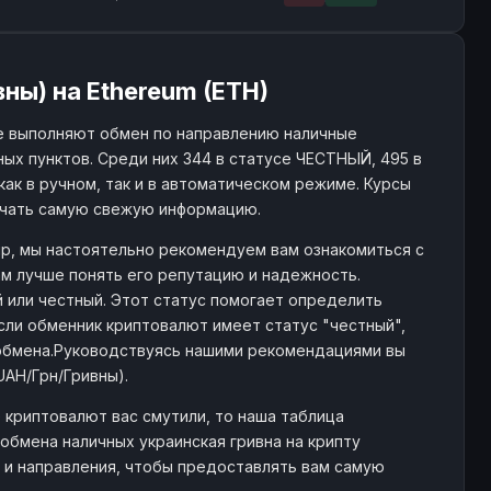
ны) на Ethereum (ETH)
е выполняют обмен по направлению наличные
ых пунктов. Среди них 344 в статусе ЧЕСТНЫЙ, 495 в
как в ручном, так и в автоматическом режиме. Курсы
учать самую свежую информацию.
ир, мы настоятельно рекомендуем вам ознакомиться с
м лучше понять его репутацию и надежность.
й или честный. Этот статус помогает определить
ли обменник криптовалют имеет статус "честный",
обмена.Руководствуясь нашими рекомендациями вы
UAH/Грн/Гривны).
 криптовалют вас смутили, то наша таблица
бмена наличных украинская гривна на крипту
 и направления, чтобы предоставлять вам самую