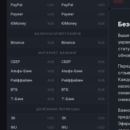
PayPal
PayPal
USD
USD
Payeer
Payeer
USD
USD
Без
ЮMoney
ЮMoney
RUB
RUB
БАЛАНСЫ КРИПТОБИРЖ
Выше 
украи
Binance
Binance
RUB
RUB
стату
ИНТЕРНЕТ БАНКИНГ
обнов
СБЕР
СБЕР
RUB
RUB
Перед
Альфа-Банк
Альфа-Банк
RUB
RUB
отзыв
Каждо
Райффайзен
Райффайзен
RUB
RUB
наско
ВТБ
ВТБ
RUB
RUB
ознак
Т-Банк
Т-Банк
снижа
RUB
RUB
ДЕНЕЖНЫЕ ПЕРЕВОДЫ
Важно
предл
ЗК
ЗК
USD
USD
Эфири
WU
WU
USD
USD