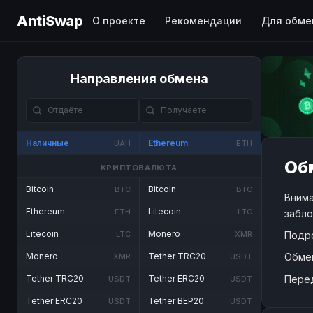
AntiSwap
О проекте
Рекомендации
Для обме
Направления обмена
Наличные
Ethereum
UAH
ETH
Обм
КРИПТОВАЛЮТА
Bitcoin
Bitcoin
BTC
BTC
Внима
Ethereum
Litecoin
ETH
LTC
забло
Litecoin
Monero
Подр
LTC
XMR
Обме
Monero
Tether TRC20
XMR
USDT
Пере
Tether TRC20
Tether ERC20
USDT
USDT
Tether ERC20
Tether BEP20
USDT
USDT