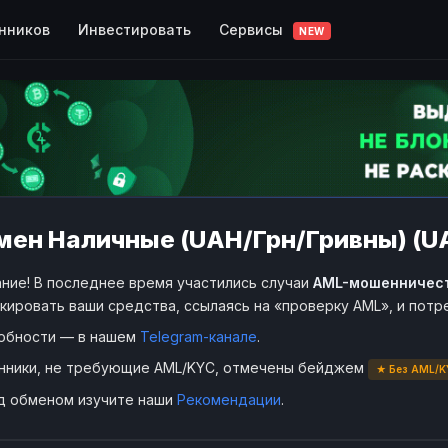
Сервисы
нников
Инвестировать
NEW
ен Наличные (UAH/Грн/Гривны) (UA
ние! В последнее время участились случаи
AML-мошенничес
кировать ваши средства, ссылаясь на «проверку AML», и пот
обности — в нашем
Telegram-канале
.
нники, не требующие AML/KYC, отмечены бейджем
★ Без AML/K
д обменом изучите наши
Рекомендации
.