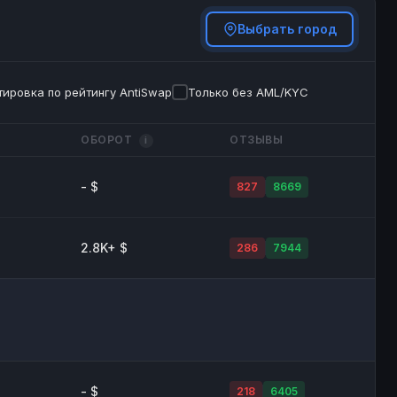
Выбрать город
ировка по рейтингу AntiSwap
Только без AML/KYC
ОБОРОТ
ОТЗЫВЫ
i
- $
827
8669
2.8K+ $
286
7944
- $
218
6405