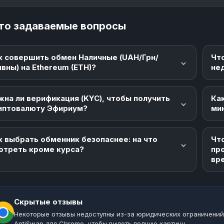
то задаваемые вопросы
к совершить обмен Наличные (UAH/Грн/
Чт
ивны) на Ethereum (ETH)?
не
жна ли верификация (KYC), чтобы получить
Как
иптовалюту Эфириум?
ми
к выбрать обменник безопаснее: на что
Что
отреть кроме курса?
пр
вр
Скрытые отзывы
Некоторые отзывы недоступны из-за юридических ограничений
AntiSwap для Chrome, чтобы видеть полную картину.