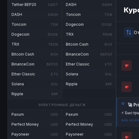
Tether BEP20
DASH
USDT
DASH
Кур
DASH
Toncoin
DASH
TON
Toncoin
Dogecoin
TON
DOGE
О
Dogecoin
TRX
DOGE
TRON
TRX
Bitcoin Cash
TRON
BCH
Bitcoin Cash
BinanceCoin
BCH
BEP20
BinanceCoin
Ether Classic
BEP20
ETC
Ether Classic
Solana
ETC
SOL
Solana
Ripple
SOL
XRP
Ripple
XRP
🚀 P
ЭЛЕКТРОННЫЕ ДЕНЬГИ
⚡ Быстры
Paxum
Paxum
USD
USD
Ads on An
Perfect Money
Perfect Money
USD
USD
Payoneer
Payoneer
USD
USD