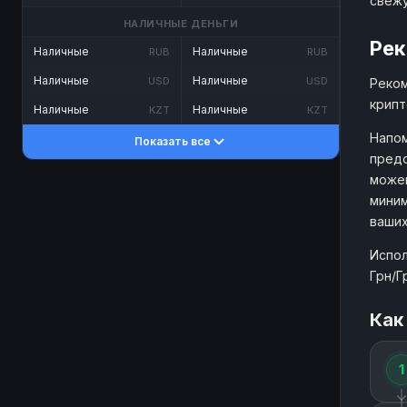
свеж
НАЛИЧНЫЕ ДЕНЬГИ
Рек
Наличные
Наличные
RUB
RUB
Наличные
Наличные
USD
USD
Реком
крипт
Наличные
Наличные
KZT
KZT
Напом
Показать все
предо
можем
миним
ваших
Испол
Грн/Г
Как
1