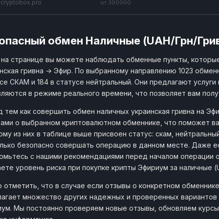
cryptobox.pro
от 300000
опасный обмен Наличные (UAH/Грн/Грив
на странице вы можете наблюдать обменные пункты, которы
нская гривна → Эфир. По выбранному направлению 1023 обменн
се СКАМ и 184 в статусе нейтральный. Они предлагают услуги 
ляются в режиме реального времени, что позволяет вам пол
 тем как совершить обмен наличных украинская гривна на Эф
ами о выбранном криптовалютном обменнике, что поможет ва
му из них в таблице выше присвоен статус: скам, нейтральны
лько безопасно совершать операцию в данном месте. Даже ес
омьтесь с нашими рекомендациями перед началом операции 
ете уровень риска при покупке крипты Эфириум за наличные (
 отметить, что в случае если отзывы о конкретном обменнике
агает множество других надежных и проверенных вариантов о
ум. Мы постоянно проверяем новые отзывы, обновляем курсы