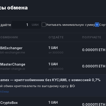
сы обмена
тдаёте
UAH
Учитывать минимальную сумму
Сорт
ОБМЕННИК
ОТДАЁТЕ
ПОЛУЧАЕТЕ
1 UAH
BitExchanger
0.000011 ETH
bit-exchanger.me
от 300000
1 UAH
MasterChange
0.000011 ETH
master-change.io
от 300000
riamex — криптообменник без KYC/AML с комиссией 0,7%
й обмен криптовалюты по выгодному курсу. 🔒💱
tiSwap
1 UAH
CryptoBox
0.000011 ETH