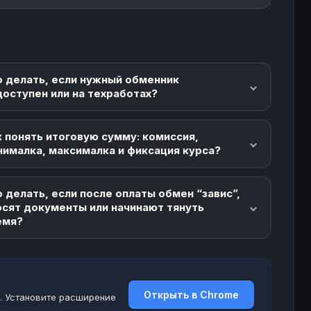
о делать, если нужный обменник
доступен или на техработах?
 понять итоговую сумму: комиссия,
нималка, максималка и фиксация курса?
 делать, если после оплаты обмен “завис”,
осят документы или начинают тянуть
емя?
Открыть в Chrome
. Установите расширение