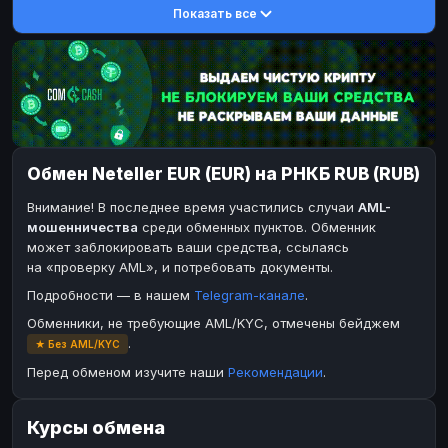
Показать все
DASH
DASH
DASH
DASH
Toncoin
Toncoin
TON
TON
Dogecoin
Dogecoin
DOGE
DOGE
TRX
TRX
TRON
TRON
Bitcoin Cash
Bitcoin Cash
BCH
BCH
Обмен Neteller EUR (EUR) на РНКБ RUB (RUB)
BinanceCoin
BinanceCoin
BEP20
BEP20
Внимание! В последнее время участились случаи
AML-
Ether Classic
Ether Classic
ETC
ETC
мошенничества
среди обменных пунктов. Обменник
Solana
Solana
SOL
SOL
может заблокировать ваши средства, ссылаясь
на «проверку AML», и потребовать документы.
Ripple
Ripple
XRP
XRP
Подробности — в нашем
Telegram-канале
.
ЭЛЕКТРОННЫЕ ДЕНЬГИ
Обменники, не требующие AML/KYC, отмечены бейджем
Paxum
Paxum
USD
USD
.
★ Без AML/KYC
Perfect Money
Perfect Money
USD
USD
Перед обменом изучите наши
Рекомендации
.
Payoneer
Payoneer
USD
USD
Курсы обмена
PayPal
PayPal
USD
USD