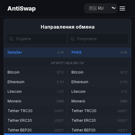
AntiSwap
Направления обмена
Neteller
РНКБ
EUR
RUB
КРИПТОВАЛЮТА
Bitcoin
Bitcoin
BTC
BTC
Ethereum
Ethereum
ETH
ETH
Litecoin
Litecoin
LTC
LTC
Monero
Monero
XMR
XMR
Tether TRC20
Tether TRC20
USDT
USDT
Tether ERC20
Tether ERC20
USDT
USDT
Tether BEP20
Tether BEP20
USDT
USDT