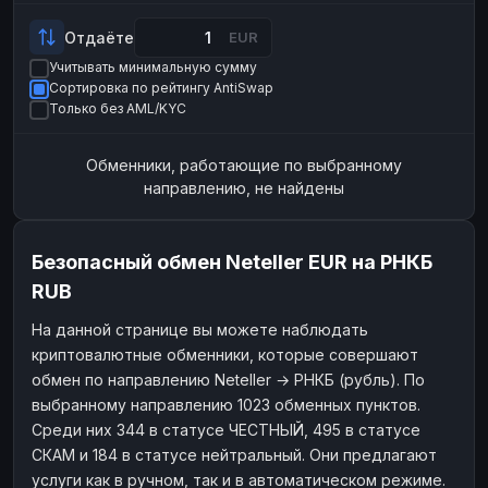
Payeer
Payeer
USD
USD
Отдаёте
EUR
ЮMoney
ЮMoney
RUB
RUB
Учитывать минимальную сумму
Сортировка по рейтингу AntiSwap
БАЛАНСЫ КРИПТОБИРЖ
Только без AML/KYC
Binance
Binance
RUB
RUB
Обменники, работающие по выбранному
ИНТЕРНЕТ БАНКИНГ
направлению, не найдены
СБЕР
СБЕР
RUB
RUB
Альфа-Банк
Альфа-Банк
RUB
RUB
Безопасный обмен Neteller EUR на РНКБ
Райффайзен
Райффайзен
RUB
RUB
RUB
ВТБ
ВТБ
RUB
RUB
На данной странице вы можете наблюдать
Т-Банк
Т-Банк
RUB
RUB
криптовалютные обменники, которые совершают
ДЕНЕЖНЫЕ ПЕРЕВОДЫ
обмен по направлению Neteller → РНКБ (рубль). По
выбранному направлению 1023 обменных пунктов.
ЗК
ЗК
USD
USD
Среди них 344 в статусе ЧЕСТНЫЙ, 495 в статусе
WU
WU
USD
USD
СКАМ и 184 в статусе нейтральный. Они предлагают
услуги как в ручном, так и в автоматическом режиме.
НАЛИЧНЫЕ ДЕНЬГИ