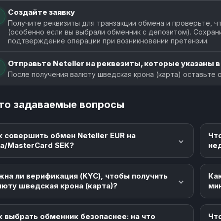
Создайте заявку
Получите реквизиты для транзакции обмена и проверьте, чт
(особенно если вы выбрали обменник с депозитом). Сохран
подтверждение операции при возникновении претензии.
Отправьте Neteller на реквезиты, которые указаны в
После получения валюту шведская крона (карта) оставьте о
то задаваемые вопросы
к совершить обмен Neteller EUR на
Чт
sa/MasterCard SEK?
не
жна ли верификация (KYC), чтобы получить
Как
люту шведская крона (карта)?
ми
к выбрать обменник безопаснее: на что
Что