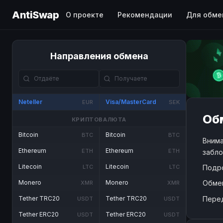
AntiSwap
О проекте
Рекомендации
Для обме
Направления обмена
Neteller
Visa/MasterCard
EUR
SEK
Обм
КРИПТОВАЛЮТА
Bitcoin
Bitcoin
BTC
BTC
Внима
Ethereum
Ethereum
ETH
ETH
забло
Litecoin
Litecoin
Подр
LTC
LTC
Обме
Monero
Monero
XMR
XMR
Пере
Tether TRC20
Tether TRC20
USDT
USDT
Tether ERC20
Tether ERC20
USDT
USDT