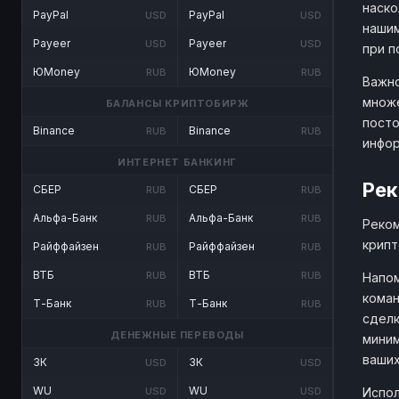
наско
PayPal
PayPal
USD
USD
нашим
Payeer
Payeer
USD
USD
при п
ЮMoney
ЮMoney
RUB
RUB
Важно
множе
БАЛАНСЫ КРИПТОБИРЖ
посто
Binance
Binance
RUB
RUB
инфо
ИНТЕРНЕТ БАНКИНГ
Рек
СБЕР
СБЕР
RUB
RUB
Альфа-Банк
Альфа-Банк
RUB
RUB
Реком
крипт
Райффайзен
Райффайзен
RUB
RUB
ВТБ
ВТБ
RUB
RUB
Напом
коман
Т-Банк
Т-Банк
RUB
RUB
сделк
ДЕНЕЖНЫЕ ПЕРЕВОДЫ
миним
ваших
ЗК
ЗК
USD
USD
WU
WU
Испол
USD
USD