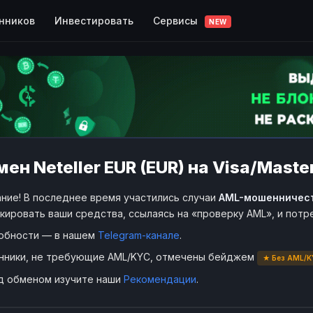
Сервисы
нников
Инвестировать
NEW
ен Neteller EUR (EUR) на Visa/Maste
ние! В последнее время участились случаи
AML-мошенничес
кировать ваши средства, ссылаясь на «проверку AML», и пот
обности — в нашем
Telegram-канале
.
нники, не требующие AML/KYC, отмечены бейджем
★ Без AML/K
д обменом изучите наши
Рекомендации
.