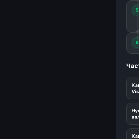
5
6
Час
Ка
Vi
Ну
ва
Ка