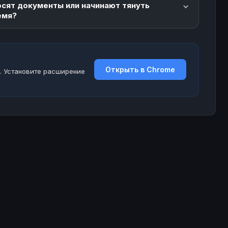
осят документы или начинают тянуть
емя?
Открыть в Chrome
. Установите расширение