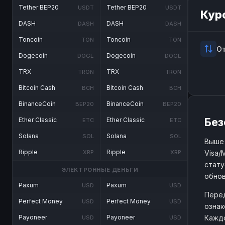
Tether BEP20
Tether BEP20
USDT
USDT
Кур
DASH
DASH
DASH
DASH
Toncoin
Toncoin
TON
TON
О
Dogecoin
Dogecoin
DOGE
DOGE
TRX
TRX
TRON
TRON
Bitcoin Cash
Bitcoin Cash
BCH
BCH
BinanceCoin
BinanceCoin
BEP20
BEP20
Без
Ether Classic
Ether Classic
ETC
ETC
Solana
Solana
SOL
SOL
Выше 
Ripple
Ripple
Visa/
XRP
XRP
стату
ЭЛЕКТРОННЫЕ ДЕНЬГИ
обнов
Paxum
Paxum
USD
USD
Перед
Perfect Money
Perfect Money
USD
USD
ознак
Каждо
Payoneer
Payoneer
USD
USD