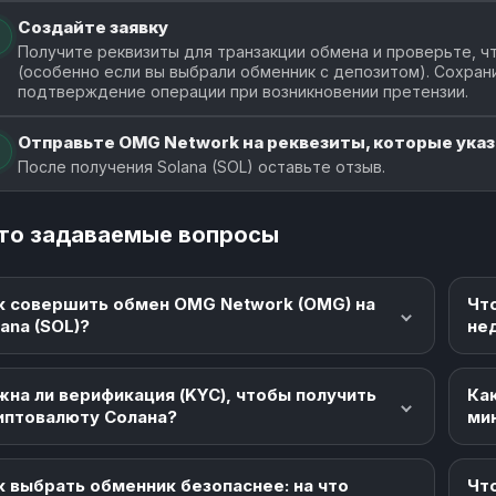
Создайте заявку
Получите реквизиты для транзакции обмена и проверьте, чт
(особенно если вы выбрали обменник с депозитом). Сохран
подтверждение операции при возникновении претензии.
Отправьте OMG Network на реквезиты, которые указа
После получения Solana (SOL) оставьте отзыв.
то задаваемые вопросы
к совершить обмен OMG Network (OMG) на
Чт
lana (SOL)?
не
жна ли верификация (KYC), чтобы получить
Как
иптовалюту Солана?
ми
к выбрать обменник безопаснее: на что
Что