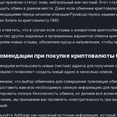
це присвоен статус: скам, нейтральный или честный. Этот ст
шать обмен в данном месте. Даже если обменник криптовалют
ендациями перед началом операции.Руководствуясь нашими 
ке Solana за криптовалюту OMG.
 отметить, что в случае если отзывы о конкретном криптообм
ство других надежных и проверенных вариантов обмена кри
ряем новые отзывы, обновляем курсы и направления, чтобы 
омендации при покупке криптовалюты
ендуем использовать новые (чистые) адреса для получения с
овалют позволяют создать новый адрес в несколько кликов.
инаем, что выбор обменника для совершения транзакции обме
доставить вам всю необходимую свежую информацию для при
тировать полную безопасность обмена, но делаем все возмож
чение, мы призываем вас проявлять осмотрительность при в
ций.
ьзуйте AntiSwap как надежный источник информации, который 