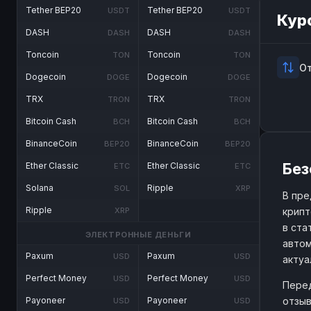
Tether BEP20
Tether BEP20
USDT
USDT
Кур
DASH
DASH
DASH
DASH
Toncoin
Toncoin
TON
TON
О
Dogecoin
Dogecoin
DOGE
DOGE
TRX
TRX
TRON
TRON
Bitcoin Cash
Bitcoin Cash
BCH
BCH
BinanceCoin
BinanceCoin
BEP20
BEP20
Без
Ether Classic
Ether Classic
ETC
ETC
Solana
Ripple
SOL
XRP
В пре
Ripple
крипт
XRP
в ста
ЭЛЕКТРОННЫЕ ДЕНЬГИ
автом
Paxum
Paxum
USD
USD
актуа
Perfect Money
Perfect Money
USD
USD
Перед
отзыв
Payoneer
Payoneer
USD
USD