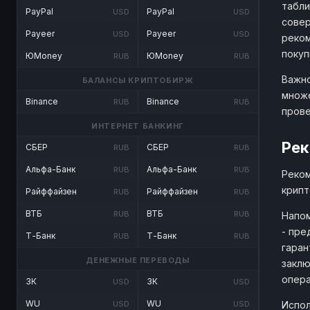
табли
PayPal
PayPal
USD
USD
совер
Payeer
Payeer
USD
USD
реком
покуп
ЮMoney
ЮMoney
RUB
RUB
Важно
БАЛАНСЫ КРИПТОБИРЖ
множе
Binance
Binance
RUB
RUB
прове
ИНТЕРНЕТ БАНКИНГ
Рек
СБЕР
СБЕР
RUB
RUB
Альфа-Банк
Альфа-Банк
RUB
RUB
Реком
крипт
Райффайзен
Райффайзен
RUB
RUB
ВТБ
ВТБ
RUB
RUB
Напом
- пре
Т-Банк
Т-Банк
RUB
RUB
гаран
ДЕНЕЖНЫЕ ПЕРЕВОДЫ
заклю
опера
ЗК
ЗК
USD
USD
WU
WU
Испол
USD
USD