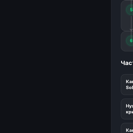
5
6
Час
Ка
So
Ну
кр
Ка