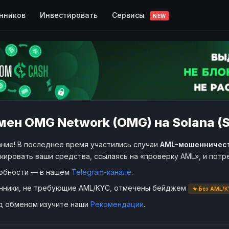
Сервисы
нников
Инвестировать
NEW
ен OMG Network (OMG) на Solana (
ние! В последнее время участились случаи
AML-мошенничес
кировать ваши средства, ссылаясь на «проверку AML», и пот
обности — в нашем
Telegram-канале
.
нники, не требующие AML/KYC, отмечены бейджем
★ Без AML/K
д обменом изучите наши
Рекомендации
.