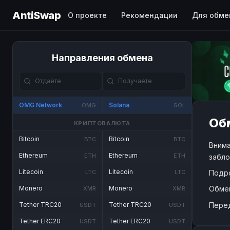
AntiSwap
О проекте
Рекомендации
Для обме
Направления обмена
OMG Network
Solana
OMG
SOL
Обм
КРИПТОВАЛЮТА
Bitcoin
Bitcoin
BTC
BTC
Внима
Ethereum
Ethereum
ETH
ETH
забло
Litecoin
Litecoin
Подр
LTC
LTC
Обме
Monero
Monero
XMR
XMR
Пере
Tether TRC20
Tether TRC20
USDT
USDT
Tether ERC20
Tether ERC20
USDT
USDT