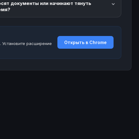
осят документы или начинают тянуть
емя?
Открыть в Chrome
. Установите расширение