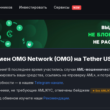
Сервисы
нников
Инвестировать
NEW
мен OMG Network (OMG) на Tether U
ние! В последнее время участились случаи
AML-мошенничес
кировать ваши средства, ссылаясь на «проверку AML», и пот
обности — в нашем
Telegram-канале
.
нники, не требующие AML/KYC, отмечены бейджем
★ Без AML/K
д обменом изучите наши
Рекомендации
.