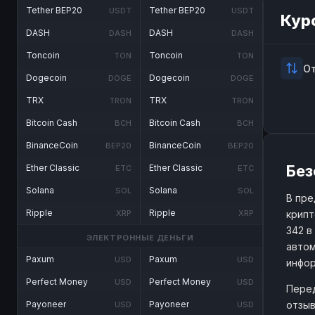
Tether BEP20
Tether BEP20
USDT
USDT
Кур
DASH
DASH
DASH
DASH
Toncoin
Toncoin
TON
TON
О
Dogecoin
Dogecoin
DOGE
DOGE
TRX
TRX
TRON
TRON
Bitcoin Cash
Bitcoin Cash
BCH
BCH
BinanceCoin
BinanceCoin
BEP20
BEP20
Без
Ether Classic
Ether Classic
ETC
ETC
Solana
Solana
SOL
SOL
В пре
Ripple
Ripple
крипт
XRP
XRP
342 в
ЭЛЕКТРОННЫЕ ДЕНЬГИ
автом
Paxum
Paxum
USD
USD
инфо
Perfect Money
Perfect Money
USD
USD
Перед
отзыв
Payoneer
Payoneer
USD
USD