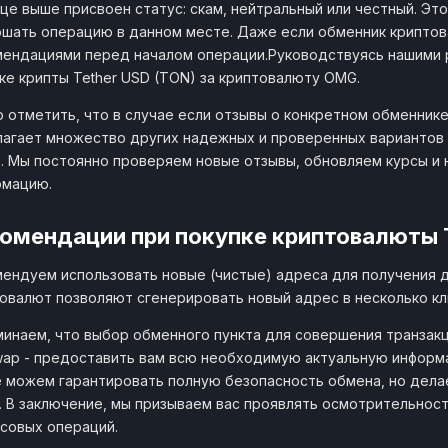
це выше присвоен статус: скам, нейтральный или честный. Эт
шать операцию в данном месте. Даже если обменник криптов
ендациями перед началом операции.Руководствуясь нашими 
ке крипты Tether USD (TON) за криптовалюту OMG.
 отметить, что в случае если отзывы о конкретном обменнике
агает множество других надежных и проверенных вариантов 
. Мы постоянно проверяем новые отзывы, обновляем курсы и
рмацию.
омендации при покупке криптовалюты T
ендуем использовать новые (чистые) адреса для получения 
овалют позволяют сгенерировать новый адрес в несколько кл
инаем, что выбор обменного пункта для совершения транзакц
wap - предоставить вам всю необходимую актуальную информ
 можем гарантировать полную безопасность обмена, но дела
. В заключение, мы призываем вас проявлять осмотрительнос
совых операций.