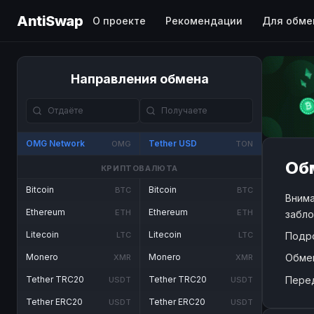
AntiSwap
О проекте
Рекомендации
Для обме
Направления обмена
OMG Network
Tether USD
OMG
TON
Об
КРИПТОВАЛЮТА
Bitcoin
Bitcoin
BTC
BTC
Внима
Ethereum
Ethereum
ETH
ETH
забло
Litecoin
Litecoin
Подр
LTC
LTC
Обме
Monero
Monero
XMR
XMR
Пере
Tether TRC20
Tether TRC20
USDT
USDT
Tether ERC20
Tether ERC20
USDT
USDT