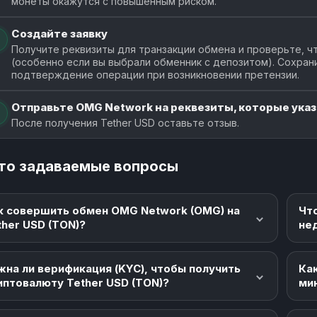
монеты окажутся с повышенным риском.
Создайте заявку
Получите реквизиты для транзакции обмена и проверьте, чт
(особенно если вы выбрали обменник с депозитом). Сохран
подтверждение операции при возникновении претензии.
Отправьте OMG Network на реквезиты, которые указа
После получения Tether USD оставьте отзыв.
то задаваемые вопросы
к совершить обмен OMG Network (OMG) на
Чт
ther USD (TON)?
не
жна ли верификация (KYC), чтобы получить
Как
иптовалюту Tether USD (TON)?
ми