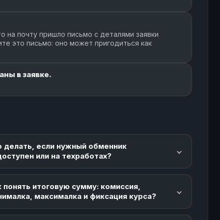
о на почту пришло письмо с деталями заявки
ите это письмо: оно может пригодиться как
ны в заявке.
о делать, если нужный обменник
доступен или на техработах?
 понять итоговую сумму: комиссия,
нималка, максималка и фиксация курса?