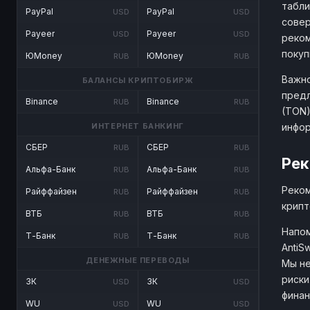
табли
PayPal
PayPal
USD
USD
совер
Payeer
Payeer
USD
USD
реком
покуп
ЮMoney
ЮMoney
RUB
RUB
Важно
БАЛАНСЫ КРИПТОБИРЖ
предл
Binance
Binance
RUB
RUB
(TON)
инфо
ИНТЕРНЕТ БАНКИНГ
СБЕР
СБЕР
RUB
RUB
Рек
Альфа-Банк
Альфа-Банк
RUB
RUB
Реком
Райффайзен
Райффайзен
RUB
RUB
крипт
ВТБ
ВТБ
RUB
RUB
Напом
Т-Банк
Т-Банк
RUB
RUB
AntiS
ДЕНЕЖНЫЕ ПЕРЕВОДЫ
Мы не
риски
ЗК
ЗК
USD
USD
финан
WU
WU
USD
USD