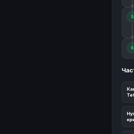
5
6
Час
Ка
Te
Ну
кр