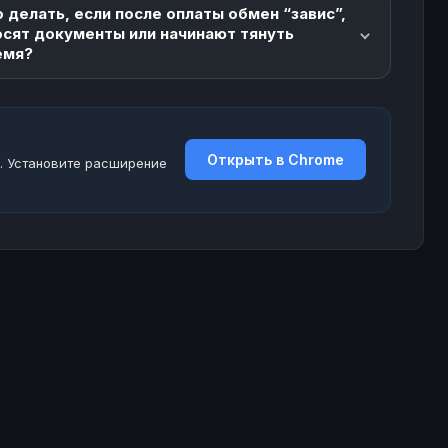
 делать, если после оплаты обмен “завис”,
осят документы или начинают тянуть
емя?
Открыть в Chrome
. Установите расширение