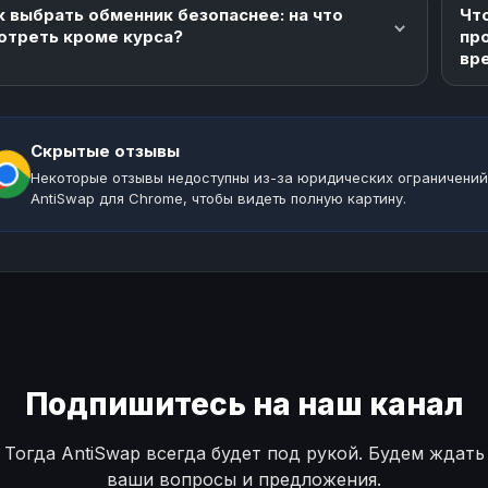
к выбрать обменник безопаснее: на что
Что
отреть кроме курса?
пр
вр
Скрытые отзывы
Некоторые отзывы недоступны из-за юридических ограничений
AntiSwap для Chrome, чтобы видеть полную картину.
Подпишитесь на наш канал
Тогда AntiSwap всегда будет под рукой. Будем ждать
ваши вопросы и предложения.