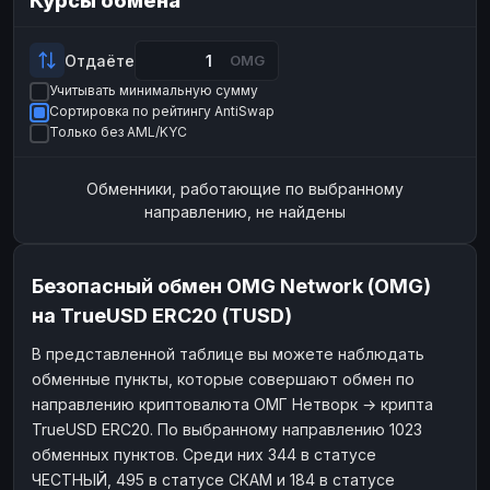
Курсы обмена
Payeer
Payeer
USD
USD
ЮMoney
ЮMoney
RUB
RUB
Отдаёте
OMG
Учитывать минимальную сумму
БАЛАНСЫ КРИПТОБИРЖ
Сортировка по рейтингу AntiSwap
Binance
Binance
RUB
RUB
Только без AML/KYC
ИНТЕРНЕТ БАНКИНГ
Обменники, работающие по выбранному
СБЕР
СБЕР
RUB
RUB
направлению, не найдены
Альфа-Банк
Альфа-Банк
RUB
RUB
Райффайзен
Райффайзен
RUB
RUB
Безопасный обмен OMG Network (OMG)
ВТБ
ВТБ
RUB
RUB
на TrueUSD ERC20 (TUSD)
Т-Банк
Т-Банк
RUB
RUB
В представленной таблице вы можете наблюдать
обменные пункты, которые совершают обмен по
ДЕНЕЖНЫЕ ПЕРЕВОДЫ
направлению криптовалюта ОМГ Нетворк → крипта
ЗК
ЗК
USD
USD
TrueUSD ERC20. По выбранному направлению 1023
WU
WU
USD
USD
обменных пунктов. Среди них 344 в статусе
ЧЕСТНЫЙ, 495 в статусе СКАМ и 184 в статусе
НАЛИЧНЫЕ ДЕНЬГИ