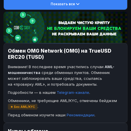
Показать все
DASH
DASH
DASH
DASH
Toncoin
Toncoin
TON
TON
Dogecoin
Dogecoin
DOGE
DOGE
TRX
TRX
TRON
TRON
Bitcoin Cash
Bitcoin Cash
BCH
BCH
Обмен OMG Network (OMG) на TrueUSD
BinanceCoin
BinanceCoin
BEP20
BEP20
ERC20 (TUSD)
Ether Classic
Ether Classic
ETC
ETC
Внимание! В последнее время участились случаи
AML-
Solana
Solana
SOL
SOL
мошенничества
среди обменных пунктов. Обменник
может заблокировать ваши средства, ссылаясь
Ripple
Ripple
XRP
XRP
на «проверку AML», и потребовать документы.
ЭЛЕКТРОННЫЕ ДЕНЬГИ
Подробности — в нашем
Telegram-канале
.
Paxum
Paxum
USD
USD
Обменники, не требующие AML/KYC, отмечены бейджем
.
★ Без AML/KYC
Perfect Money
Perfect Money
USD
USD
Перед обменом изучите наши
Рекомендации
.
Payoneer
Payoneer
USD
USD
PayPal
PayPal
USD
USD