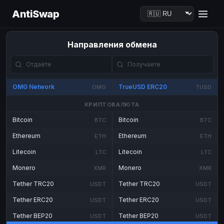
AntiSwap
Направления обмена
OMG Network
TrueUSD ERC20
OMG
TUSD
КРИПТОВАЛЮТА
Bitcoin
Bitcoin
BTC
BTC
Ethereum
Ethereum
ETH
ETH
Litecoin
Litecoin
LTC
LTC
Monero
Monero
XMR
XMR
Tether TRC20
Tether TRC20
USDT
USDT
Tether ERC20
Tether ERC20
USDT
USDT
Tether BEP20
Tether BEP20
USDT
USDT