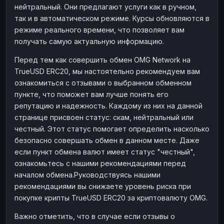
нейтральный. Они предлагают услуги как в ручном,
Наличные
Наличные
RUB
RUB
так и в автоматическом режиме. Курсы обновляются в
Наличные
Наличные
режиме реального времени, что позволяет вам
USD
USD
получать самую актуальную информацию.
Наличные
Наличные
KZT
KZT
Перед тем как совершить обмен OMG Network на
TrueUSD ERC20, мы настоятельно рекомендуем вам
ознакомиться с отзывами о выбранном обменном
пункте, что поможет вам лучше понять его
репутацию и надежность. Каждому из них на данной
странице присвоен статус: скам, нейтральный или
честный. Этот статус помогает определить насколько
безопасно совершать обмен в данном месте. Даже
если пункт обмена валют имеет статус "честный",
ознакомьтесь с нашими рекомендациями перед
началом обмена.Руководствуясь нашими
рекомендациями вы снижаете уровень риска при
покупке крипты TrueUSD ERC20 за криптовалюту OMG.
Важно отметить, что в случае если отзывы о