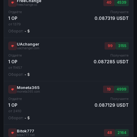
FreeChange
40
4539
freechange.cc
Отдаёте
Получаете
1 OP
0.087319 USDT
от 1379
Оборот:
- $
UAchanger
99
3155
uachanger.com
Отдаёте
Получаете
1 OP
0.087285 USDT
от 11457
Оборот:
- $
Moneta365
19
4999
moneta365.com
Отдаёте
Получаете
1 OP
0.087129 USDT
от 2410
Оборот:
- $
Bitok777
48
2164
bitok777.net