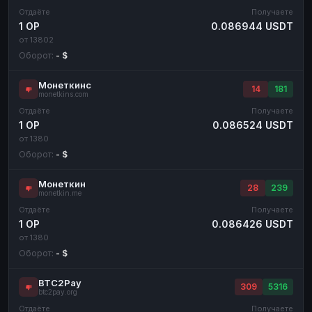
Отдаёте
Получаете
1 OP
0.086944 USDT
от 13802
Оборот:
- $
Монеткинс
14
181
monetkins.com
Отдаёте
Получаете
1 OP
0.086524 USDT
от 1380
Оборот:
- $
Монеткин
28
239
monetkin.me
Отдаёте
Получаете
1 OP
0.086426 USDT
от 1380
Оборот:
- $
BTC2Pay
309
5316
btc2pay.org
Отдаёте
Получаете