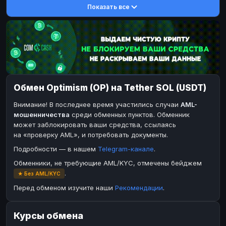
Показать все
DASH
DASH
DASH
DASH
Toncoin
Toncoin
TON
TON
Dogecoin
Dogecoin
DOGE
DOGE
TRX
TRX
TRON
TRON
Bitcoin Cash
Bitcoin Cash
BCH
BCH
Обмен Optimism (OP) на Tether SOL (USDT)
BinanceCoin
BinanceCoin
BEP20
BEP20
Внимание! В последнее время участились случаи
AML-
Ether Classic
Ether Classic
ETC
ETC
мошенничества
среди обменных пунктов. Обменник
Solana
Solana
SOL
SOL
может заблокировать ваши средства, ссылаясь
на «проверку AML», и потребовать документы.
Ripple
Ripple
XRP
XRP
Подробности — в нашем
Telegram-канале
.
ЭЛЕКТРОННЫЕ ДЕНЬГИ
Обменники, не требующие AML/KYC, отмечены бейджем
Paxum
Paxum
USD
USD
.
★ Без AML/KYC
Perfect Money
Perfect Money
USD
USD
Перед обменом изучите наши
Рекомендации
.
Payoneer
Payoneer
USD
USD
Курсы обмена
PayPal
PayPal
USD
USD