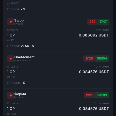
от 6466
Оборот:
- $
Swop
262
1747
swop.is
Отдаёте
Получаете
1 OP
0.086092 USDT
от 81
Оборот:
21.5K+ $
OneMoment
1729
58854
onemoment.cc
Отдаёте
Получаете
1 OP
0.084576 USDT
от 118
Оборот:
- $
Ферма
1261
68283
ferma.cc
Отдаёте
Получаете
1 OP
0.084576 USDT
от 106