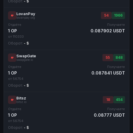
Оборот:
- $
LovanPay
54
1966
lovanpay.org
Отдаёте
Получаете
1 OP
0.087902 USDT
от 110333
Оборот:
- $
SwapGate
55
848
swapgate.io
Отдаёте
Получаете
1 OP
0.087841 USDT
от 56754
Оборот:
- $
Bitsz
18
454
bitsz.io
Отдаёте
Получаете
1 OP
0.08777 USDT
от 56754
Оборот:
- $