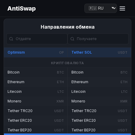
AntiSwap
Направления обмена
Optimism
Tether SOL
OP
USDT
КРИПТОВАЛЮТА
Bitcoin
Bitcoin
BTC
BTC
Ethereum
Ethereum
ETH
ETH
Litecoin
Litecoin
LTC
LTC
Monero
Monero
XMR
XMR
Tether TRC20
Tether TRC20
USDT
USDT
Tether ERC20
Tether ERC20
USDT
USDT
Tether BEP20
Tether BEP20
USDT
USDT