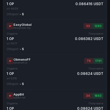
1 OP
0.086416 USDT
от 4629
Оборот:
- $
EasyGlobal
33
1283
easyglobal.org
Отдаёте
Получаете
1 OP
0.086382 USDT
от 11577
Оборот:
- $
ObmenoFF
76
1791
obmenoff.cc
Отдаёте
Получаете
1 OP
0.08624 USDT
от 5218
Оборот:
- $
AppBit
34
1843
appbit.net
Отдаёте
Получаете
1 OP
0.08624 USDT