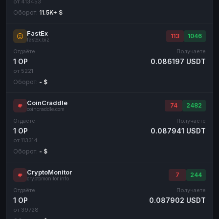
от 413453
Оборот:
11.5K+ $
FastEx
113
1046
fastex.biz
Отдаёте
Получаете
1 OP
0.086197 USDT
от 5221
Оборот:
- $
CoinCraddle
74
2482
coincraddle.com
Отдаёте
Получаете
1 OP
0.087941 USDT
от 113314
Оборот:
- $
CryptoMonitor
7
244
cryptomonitor.info
Отдаёте
Получаете
1 OP
0.087902 USDT
от 39728