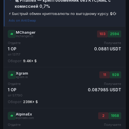
🚀 Priamex — криптообменник без KYC/AML с
комиссией 0,7%
Наличные
Наличные
RUB
RUB
⚡ Быстрый обмен криптовалюты по выгодному курсу. 🔒💱
Наличные
Наличные
USD
USD
Ads on AntiSwap
Наличные
Наличные
KZT
KZT
MChanger
103
2594
mchanger.cc
Отдаёте
Получаете
1 OP
0.0881 USDT
от 13717
Оборот:
9.4K+ $
Xgram
11
928
xgram.io
Отдаёте
Получаете
1 OP
0.087985 USDT
от 57790
Оборот:
239K+ $
AlpinaEx
2
1958
alpinaex.com
Отдаёте
Получаете