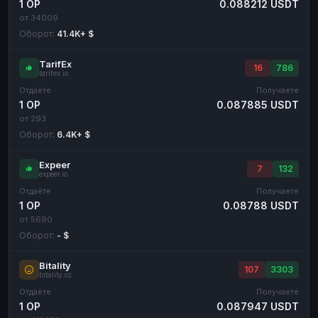
1 OP
0.088212 USDT
от 34009
Оборот:
41.4K+ $
TarifEx
16
786
tarifex.io
Отдаёте
Получаете
1 OP
0.087885 USDT
от 293
Оборот:
6.4K+ $
Expeer
7
132
expeer.io
Отдаёте
Получаете
1 OP
0.08788 USDT
от 5690
Оборот:
- $
Bitality
107
3303
bitality.cc
Отдаёте
Получаете
1 OP
0.087947 USDT