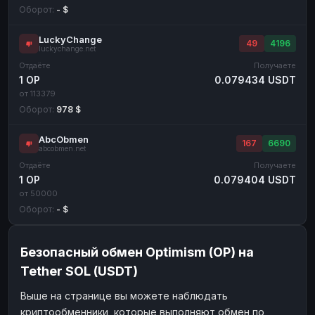
Оборот:
- $
LuckyChange
49
4196
luckychange.net
Отдаёте
Получаете
1 OP
0.079434 USDT
от 113379
Оборот:
978 $
AbcObmen
167
6690
abcobmen.net
Отдаёте
Получаете
1 OP
0.079404 USDT
от 50000
Оборот:
- $
Безопасный обмен Optimism (OP) на
Tether SOL (USDT)
Выше на странице вы можете наблюдать
криптообменники, которые выполняют обмен по