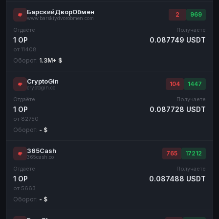
БарскийДворОбмен
2
969
www.barskiydvorobmen.com
Отдаёте
Получаете
1 OP
0.087749 USDT
от 11408
Оборот:
1.3M+ $
CryptoGin
104
1447
cryptogin.cc
Отдаёте
Получаете
1 OP
0.087728 USDT
от 82750
Оборот:
- $
365Cash
765
17212
365cash.co
Отдаёте
Получаете
1 OP
0.087488 USDT
от 5663
Оборот:
- $