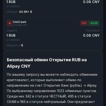
1 RUB
0.08 CNY
от 40000
Оборот:
44.6K+ $
UniCash
153
4339
unicash.pro
Отдаёте
Получаете
1 RUB
0.08 CNY
от 49999
Оборот:
- $
Безопасный обмен Открытие RUB на
Alipay CNY
По вашему запросу вы можете наблюдать обменники
криптовалют, которые выполняют обмен по
направлению на счет Открытие банк (рубль) → Alipay.
По выбранному направлению 1023 обменных пунктов.
Среди них 342 в статусе ЧЕСТНЫЙ, 495 в статусе
СКАМ и 186 в статусе нейтральный. Они предлагают