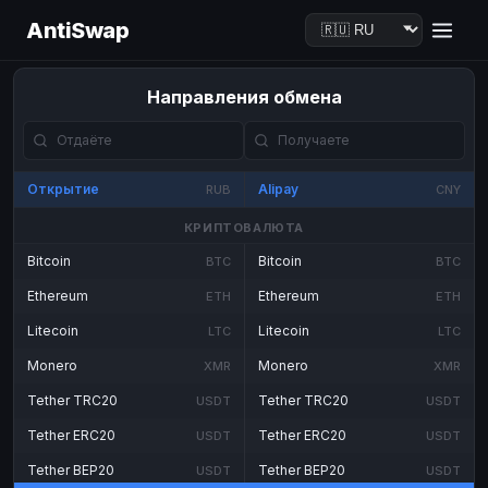
AntiSwap
Направления обмена
Открытие
Alipay
RUB
CNY
КРИПТОВАЛЮТА
Bitcoin
Bitcoin
BTC
BTC
Ethereum
Ethereum
ETH
ETH
Litecoin
Litecoin
LTC
LTC
Monero
Monero
XMR
XMR
Tether TRC20
Tether TRC20
USDT
USDT
Tether ERC20
Tether ERC20
USDT
USDT
Tether BEP20
Tether BEP20
USDT
USDT