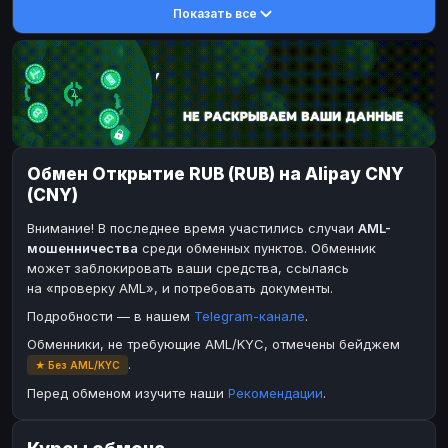
Показать все
DASH
DASH
DASH
DASH
Toncoin
Toncoin
TON
TON
Dogecoin
Dogecoin
DOGE
DOGE
TRX
TRX
TRON
TRON
Bitcoin Cash
Bitcoin Cash
BCH
BCH
Обмен Открытие RUB (RUB) на Alipay CNY
BinanceCoin
BinanceCoin
BEP20
BEP20
(CNY)
Ether Classic
Ether Classic
ETC
ETC
Внимание! В последнее время участились случаи
AML-
Solana
Solana
SOL
SOL
мошенничества
среди обменных пунктов. Обменник
может заблокировать ваши средства, ссылаясь
Ripple
Ripple
XRP
XRP
на «проверку AML», и потребовать документы.
ЭЛЕКТРОННЫЕ ДЕНЬГИ
Подробности — в нашем
Telegram-канале
.
Paxum
Paxum
USD
USD
Обменники, не требующие AML/KYC, отмечены бейджем
.
★ Без AML/KYC
Perfect Money
Perfect Money
USD
USD
Перед обменом изучите наши
Рекомендации
.
Payoneer
Payoneer
USD
USD
PayPal
PayPal
USD
USD