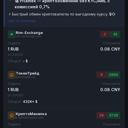
🚀 Priamex — криптообменник без KYC/AML с
комиссией 0,7%
Наличные
Наличные
RUB
RUB
⚡ Быстрый обмен криптовалюты по выгодному курсу. 🔒💱
Наличные
Наличные
USD
USD
Ads on AntiSwap
Наличные
Наличные
KZT
KZT
Rim-Exchange
2
45
rim-exchange.com
Отдаёте
Получаете
1 RUB
0.08 CNY
от 25000
Оборот:
- $
ТокенТрейд
9
2690
tokentrade.vip
Отдаёте
Получаете
1 RUB
0.08 CNY
от 30000
Оборот:
432K+ $
КриптоМенялка
28
3739
kriptomenyalka.com
Отдаёте
Получаете