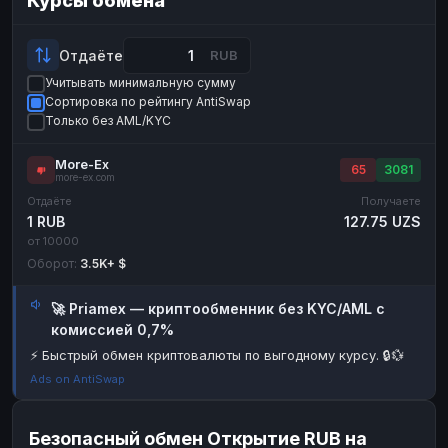
Курсы обмена
Payeer
Payeer
USD
USD
ЮMoney
ЮMoney
RUB
RUB
Отдаёте
RUB
Учитывать минимальную сумму
БАЛАНСЫ КРИПТОБИРЖ
Сортировка по рейтингу AntiSwap
Binance
Binance
RUB
RUB
Только без AML/KYC
ИНТЕРНЕТ БАНКИНГ
More-Ex
65
3081
more-ex.com
СБЕР
СБЕР
RUB
RUB
Отдаёте
Получаете
Альфа-Банк
Альфа-Банк
RUB
RUB
1 RUB
127.75 UZS
от 10000
Райффайзен
Райффайзен
RUB
RUB
Оборот:
3.5K+ $
ВТБ
ВТБ
RUB
RUB
🚀 Priamex — криптообменник без KYC/AML с
Т-Банк
Т-Банк
RUB
RUB
комиссией 0,7%
ДЕНЕЖНЫЕ ПЕРЕВОДЫ
⚡ Быстрый обмен криптовалюты по выгодному курсу. 🔒💱
ЗК
ЗК
USD
USD
Ads on AntiSwap
WU
WU
USD
USD
Безопасный обмен Открытие RUB на
НАЛИЧНЫЕ ДЕНЬГИ