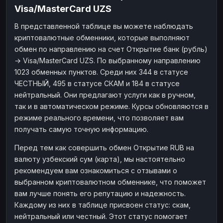
Visa/MasterCard UZS
Наличные
Наличные
RUB
RUB
В представленной таблице вы можете наблюдать
Наличные
Наличные
USD
USD
криптовалютные обменники, которые выполняют
Наличные
Наличные
KZT
KZT
обмен по направлению на счет Открытие банк (рубль)
→ Visa/MasterCard UZS. По выбранному направлению
1023 обменных пунктов. Среди них 344 в статусе
ЧЕСТНЫЙ, 495 в статусе СКАМ и 184 в статусе
нейтральный. Они предлагают услуги как в ручном,
так и в автоматическом режиме. Курсы обновляются в
режиме реального времени, что позволяет вам
получать самую точную информацию.
Перед тем как совершить обмен Открытие RUB на
валюту узбекский сум (карта), мы настоятельно
рекомендуем вам ознакомиться с отзывами о
выбранном криптовалютном обменнике, что поможет
вам лучше понять его репутацию и надежность.
Каждому из них в таблице присвоен статус: скам,
нейтральный или честный. Этот статус помогает