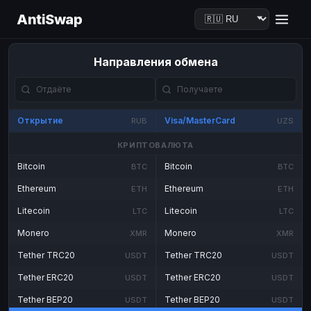
AntiSwap
Направления обмена
Открытие
Visa/MasterCard
RUB
UZS
КРИПТОВАЛЮТА
Bitcoin
Bitcoin
BTC
BTC
Ethereum
Ethereum
ETH
ETH
Litecoin
Litecoin
LTC
LTC
Monero
Monero
XMR
XMR
Tether TRC20
Tether TRC20
USDT
USDT
Tether ERC20
Tether ERC20
USDT
USDT
Tether BEP20
Tether BEP20
USDT
USDT