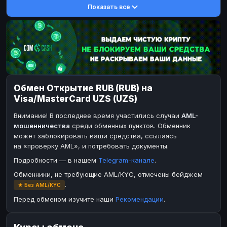
Показать все
DASH
DASH
DASH
DASH
Toncoin
Toncoin
TON
TON
Dogecoin
Dogecoin
DOGE
DOGE
TRX
TRX
TRON
TRON
Bitcoin Cash
Bitcoin Cash
BCH
BCH
Обмен Открытие RUB (RUB) на
BinanceCoin
BinanceCoin
BEP20
BEP20
Visa/MasterCard UZS (UZS)
Ether Classic
Ether Classic
ETC
ETC
Внимание! В последнее время участились случаи
AML-
Solana
Solana
SOL
SOL
мошенничества
среди обменных пунктов. Обменник
может заблокировать ваши средства, ссылаясь
Ripple
Ripple
XRP
XRP
на «проверку AML», и потребовать документы.
ЭЛЕКТРОННЫЕ ДЕНЬГИ
Подробности — в нашем
Telegram-канале
.
Paxum
Paxum
USD
USD
Обменники, не требующие AML/KYC, отмечены бейджем
.
★ Без AML/KYC
Perfect Money
Perfect Money
USD
USD
Перед обменом изучите наши
Рекомендации
.
Payoneer
Payoneer
USD
USD
PayPal
PayPal
USD
USD