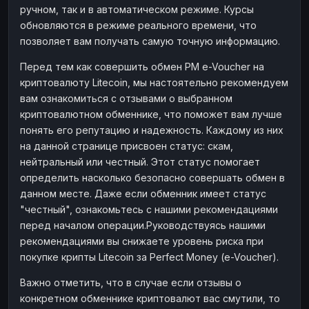
ручном, так и в автоматическом режиме. Курсы
Наличные
Наличные
RUB
RUB
обновляются в режиме реального времени, что
Наличные
Наличные
позволяет вам получать самую точную информацию.
USD
USD
Наличные
Наличные
KZT
KZT
Перед тем как совершить обмен PM e-Voucher на
криптовалюту Litecoin, мы настоятельно рекомендуем
вам ознакомиться с отзывами о выбранном
криптовалютном обменнике, что поможет вам лучше
понять его репутацию и надежность. Каждому из них
на данной странице присвоен статус: скам,
нейтральный или честный. Этот статус помогает
определить насколько безопасно совершать обмен в
данном месте. Даже если обменник имеет статус
"честный", ознакомьтесь с нашими рекомендациями
перед началом операции.Руководствуясь нашими
рекомендациями вы снижаете уровень риска при
покупке крипты Litecoin за Perfect Money (e-Voucher).
Важно отметить, что в случае если отзывы о
конкретном обменнике криптовалют вас смутили, то