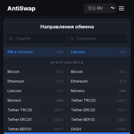
AntiSwap
Направления обмена
PM e-Voucher
Litecoin
USD
LTC
КРИПТОВАЛЮТА
Bitcoin
Bitcoin
BTC
BTC
Ethereum
Ethereum
ETH
ETH
Litecoin
Monero
LTC
XMR
Monero
Tether TRC20
XMR
USDT
Tether TRC20
Tether ERC20
USDT
USDT
Tether ERC20
Tether BEP20
USDT
USDT
Tether BEP20
DASH
USDT
DASH