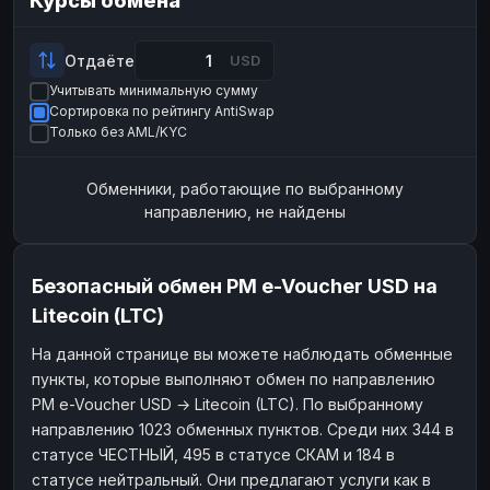
Курсы обмена
Payeer
Payeer
USD
USD
ЮMoney
ЮMoney
RUB
RUB
Отдаёте
USD
Учитывать минимальную сумму
БАЛАНСЫ КРИПТОБИРЖ
Сортировка по рейтингу AntiSwap
Binance
Binance
RUB
RUB
Только без AML/KYC
ИНТЕРНЕТ БАНКИНГ
Обменники, работающие по выбранному
СБЕР
СБЕР
RUB
RUB
направлению, не найдены
Альфа-Банк
Альфа-Банк
RUB
RUB
Райффайзен
Райффайзен
RUB
RUB
Безопасный обмен PM e-Voucher USD на
ВТБ
ВТБ
RUB
RUB
Litecoin (LTC)
Т-Банк
Т-Банк
RUB
RUB
На данной странице вы можете наблюдать обменные
пункты, которые выполняют обмен по направлению
ДЕНЕЖНЫЕ ПЕРЕВОДЫ
PM e-Voucher USD → Litecoin (LTC). По выбранному
ЗК
ЗК
USD
USD
направлению 1023 обменных пунктов. Среди них 344 в
WU
WU
USD
USD
статусе ЧЕСТНЫЙ, 495 в статусе СКАМ и 184 в
статусе нейтральный. Они предлагают услуги как в
НАЛИЧНЫЕ ДЕНЬГИ