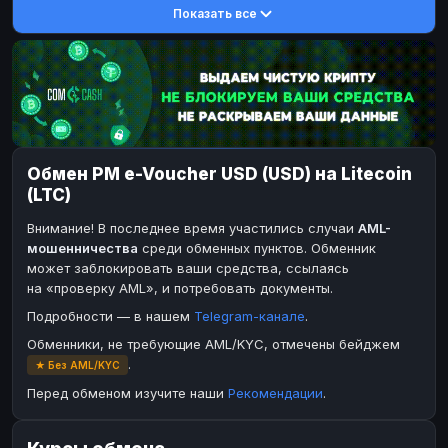
Показать все
DASH
Toncoin
DASH
TON
Toncoin
Dogecoin
TON
DOGE
Dogecoin
TRX
DOGE
TRON
TRX
Bitcoin Cash
TRON
BCH
Bitcoin Cash
BinanceCoin
BCH
BEP20
Обмен PM e-Voucher USD (USD) на Litecoin
BinanceCoin
Ether Classic
BEP20
ETC
(LTC)
Ether Classic
Solana
ETC
SOL
Внимание! В последнее время участились случаи
AML-
Solana
Ripple
SOL
XRP
мошенничества
среди обменных пунктов. Обменник
может заблокировать ваши средства, ссылаясь
Ripple
XRP
на «проверку AML», и потребовать документы.
ЭЛЕКТРОННЫЕ ДЕНЬГИ
Подробности — в нашем
Telegram-канале
.
Paxum
Paxum
USD
USD
Обменники, не требующие AML/KYC, отмечены бейджем
.
★ Без AML/KYC
Perfect Money
Perfect Money
USD
USD
Перед обменом изучите наши
Рекомендации
.
Payoneer
Payoneer
USD
USD
PayPal
PayPal
USD
USD