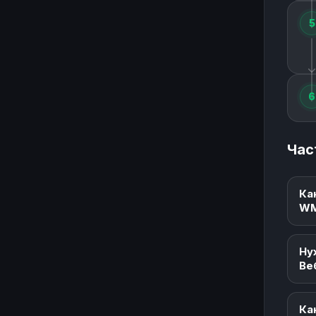
5
6
Час
Ка
W
Ну
Ве
Ка