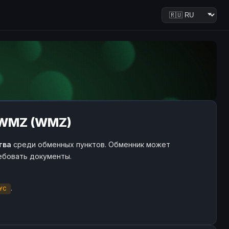
 WMZ (WMZ)
тва
среди обменных пунктов. Обменник может
ребовать документы.
.
YC