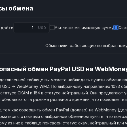
сы обмена
тдаёте
USD
Учитывать минимальную сумму
Сорт
Обменники, работающие по выбранному
опасный обмен PayPal USD на WebMon
дставленной таблице вы можете наблюдать пункты обмена в
l USD → WebMoney WMZ. По выбранному направлению 1023 обм
 статусе СКАМ и 184 в статусе нейтральный. Они предлагают у
 обновляются в режиме реального времени, что позволяет в
 тем как совершить обмен PayPal (доллар) на WebMoney (до
омиться с отзывами о выбранном обменном пункте, что помож
му из них в таблице присвоен статус: скам, нейтральный или