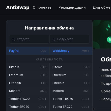
AntiSwap
О проекте
Рекомендации
Для обме
Направления обмена
PayPal
WebMoney
USD
WMZ
Об
КРИПТОВАЛЮТА
Bitcoin
Bitcoin
BTC
BTC
Внима
Ethereum
Ethereum
ETH
ETH
забло
Litecoin
Litecoin
Подр
LTC
LTC
Обме
Monero
Monero
XMR
XMR
Пере
Tether TRC20
Tether TRC20
USDT
USDT
Tether ERC20
Tether ERC20
USDT
USDT