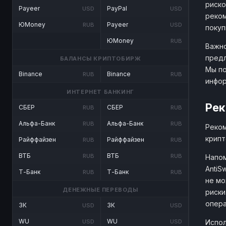
риско
Payeer
PayPal
USD
USD
реком
ЮMoney
Payeer
RUB
USD
покуп
ЮMoney
RUB
Важно
предл
БАЛАНСЫ КРИПТОБИРЖ
Мы по
Binance
Binance
RUB
RUB
инфо
ИНТЕРНЕТ БАНКИНГ
Рек
СБЕР
СБЕР
RUB
RUB
Альфа-Банк
Альфа-Банк
RUB
RUB
Реком
крипт
Райффайзен
Райффайзен
RUB
RUB
ВТБ
ВТБ
RUB
RUB
Напом
AntiS
Т-Банк
Т-Банк
RUB
RUB
не мо
ДЕНЕЖНЫЕ ПЕРЕВОДЫ
риски
опера
ЗК
ЗК
USD
USD
WU
WU
Испол
USD
USD