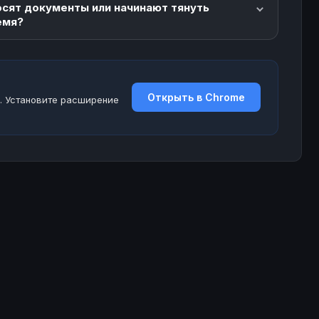
осят документы или начинают тянуть
емя?
Открыть в Chrome
. Установите расширение