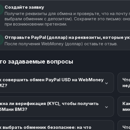
Создайте заявку
Получите реквизиты для обмена и проверьте, что на почту 
выбрали обменник с депозитом). Сохраните это письмо: о
при возникновении претензии.
Отправьте PayPal (доллар) на реквезиты, которые ук
После получения WebMoney (доллар) оставьте отзыв.
то задаваемые вопросы
к совершить обмен PayPal USD на WebMoney
Чт
MZ?
не
жна ли верификация (KYC), чтобы получить
Как
бМани ВМЗ?
ми
к выбрать обменник безопаснее: на что
Что