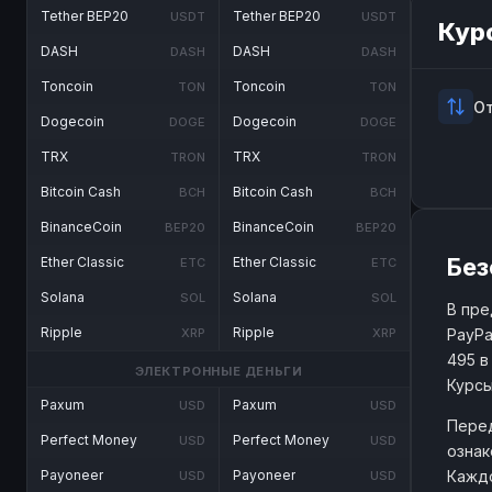
Tether BEP20
Tether BEP20
USDT
USDT
Кур
DASH
DASH
DASH
DASH
Toncoin
Toncoin
TON
TON
О
Dogecoin
Dogecoin
DOGE
DOGE
TRX
TRX
TRON
TRON
Bitcoin Cash
Bitcoin Cash
BCH
BCH
BinanceCoin
BinanceCoin
BEP20
BEP20
Без
Ether Classic
Ether Classic
ETC
ETC
Solana
Solana
SOL
SOL
В пре
Ripple
Ripple
PayPa
XRP
XRP
495 в
ЭЛЕКТРОННЫЕ ДЕНЬГИ
Курсы
Paxum
Paxum
USD
USD
Перед
Perfect Money
Perfect Money
USD
USD
ознак
Каждо
Payoneer
Payoneer
USD
USD