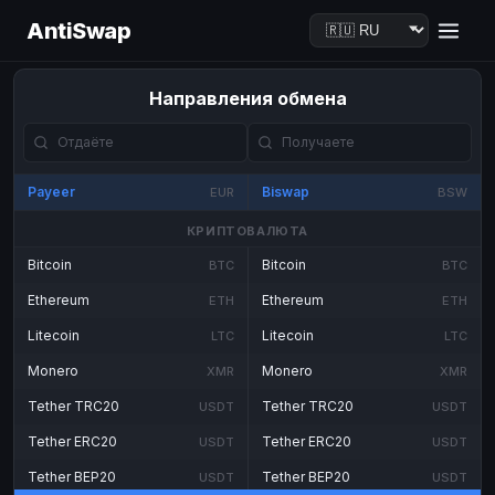
AntiSwap
Направления обмена
Payeer
Biswap
EUR
BSW
КРИПТОВАЛЮТА
Bitcoin
Bitcoin
BTC
BTC
Ethereum
Ethereum
ETH
ETH
Litecoin
Litecoin
LTC
LTC
Monero
Monero
XMR
XMR
Tether TRC20
Tether TRC20
USDT
USDT
Tether ERC20
Tether ERC20
USDT
USDT
Tether BEP20
Tether BEP20
USDT
USDT