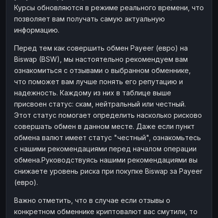
Курсы обновляются в режиме реального времени, что
Наличные
Наличные
RUB
RUB
позволяет вам получать самую актуальную
Наличные
Наличные
USD
USD
информацию.
Наличные
Наличные
KZT
KZT
Перед тем как совершить обмен Payeer (евро) на
Biswap (BSW), мы настоятельно рекомендуем вам
ознакомиться с отзывами о выбранном обменнике,
что поможет вам лучше понять его репутацию и
надежность. Каждому из них в таблице выше
присвоен статус: скам, нейтральный или честный.
Этот статус помогает определить насколько рисково
совершать обмен в данном месте. Даже если пункт
обмена валют имеет статус "честный", ознакомьтесь
с нашими рекомендациями перед началом операции
обмена.Руководствуясь нашими рекомендациями вы
снижаете уровень риска при покупке Biswap за Payeer
(евро).
Важно отметить, что в случае если отзывы о
конкретном обменнике криптовалют вас смутили, то