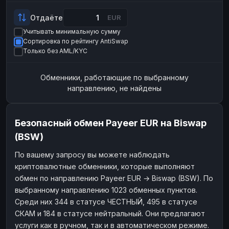
Payeer
Payeer
USD
USD
Отдаёте
EUR
ЮMoney
ЮMoney
RUB
RUB
Учитывать минимальную сумму
Сортировка по рейтингу AntiSwap
БАЛАНСЫ КРИПТОБИРЖ
Только без AML/KYC
Binance
Binance
RUB
RUB
Обменники, работающие по выбранному
ИНТЕРНЕТ БАНКИНГ
направлению, не найдены
СБЕР
СБЕР
RUB
RUB
Альфа-Банк
Альфа-Банк
RUB
RUB
Безопасный обмен Payeer EUR на Biswap
Райффайзен
Райффайзен
RUB
RUB
(BSW)
ВТБ
ВТБ
RUB
RUB
По вашему запросу вы можете наблюдать
Т-Банк
Т-Банк
RUB
RUB
криптовалютные обменники, которые выполняют
ДЕНЕЖНЫЕ ПЕРЕВОДЫ
обмен по направлению Payeer EUR → Biswap (BSW). По
выбранному направлению 1023 обменных пунктов.
ЗК
ЗК
USD
USD
Среди них 344 в статусе ЧЕСТНЫЙ, 495 в статусе
WU
WU
USD
USD
СКАМ и 184 в статусе нейтральный. Они предлагают
услуги как в ручном, так и в автоматическом режиме.
НАЛИЧНЫЕ ДЕНЬГИ