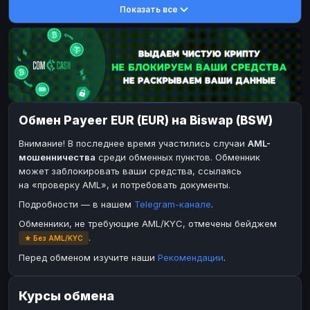
Показать все
DASH
DASH
DASH
DASH
Toncoin
Toncoin
TON
TON
Dogecoin
Dogecoin
DOGE
DOGE
TRX
TRX
TRON
TRON
Bitcoin Cash
Bitcoin Cash
BCH
BCH
Обмен Payeer EUR (EUR) на Biswap (BSW)
BinanceCoin
BinanceCoin
BEP20
BEP20
Внимание! В последнее время участились случаи
AML-
Ether Classic
Ether Classic
ETC
ETC
мошенничества
среди обменных пунктов. Обменник
Solana
Solana
SOL
SOL
может заблокировать ваши средства, ссылаясь
на «проверку AML», и потребовать документы.
Ripple
Ripple
XRP
XRP
Подробности — в нашем
Telegram-канале
.
ЭЛЕКТРОННЫЕ ДЕНЬГИ
Обменники, не требующие AML/KYC, отмечены бейджем
Paxum
Paxum
USD
USD
.
★ Без AML/KYC
Perfect Money
Perfect Money
USD
USD
Перед обменом изучите наши
Рекомендации
.
Payoneer
Payoneer
USD
USD
Курсы обмена
PayPal
PayPal
USD
USD