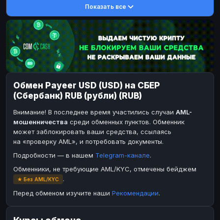
Показать все
DASH
DASH
DASH
DASH
Toncoin
Toncoin
TON
TON
Dogecoin
Dogecoin
DOGE
DOGE
TRX
TRX
TRON
TRON
Bitcoin Cash
Bitcoin Cash
BCH
BCH
Обмен Payeer USD (USD) на СБЕР
BinanceCoin
BinanceCoin
BEP20
BEP20
(Сбербанк) RUB (рубли) (RUB)
Ether Classic
Ether Classic
ETC
ETC
Внимание! В последнее время участились случаи
AML-
Solana
Solana
SOL
SOL
мошенничества
среди обменных пунктов. Обменник
может заблокировать ваши средства, ссылаясь
Ripple
Ripple
XRP
XRP
на «проверку AML», и потребовать документы.
ЭЛЕКТРОННЫЕ ДЕНЬГИ
Подробности — в нашем
Telegram-канале
.
Paxum
Paxum
USD
USD
Обменники, не требующие AML/KYC, отмечены бейджем
.
★ Без AML/KYC
Perfect Money
Perfect Money
USD
USD
Перед обменом изучите наши
Рекомендации
.
Payoneer
Payoneer
USD
USD
PayPal
PayPal
USD
USD