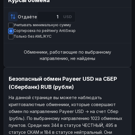
Курсы обмена
ЮMoney
Payeer
RUB
USD
ЮMoney
RUB
Отдаёте
USD
Учитывать минимальную сумму
БАЛАНСЫ КРИПТОБИРЖ
Сортировка по рейтингу AntiSwap
Binance
Binance
RUB
RUB
Только без AML/KYC
ИНТЕРНЕТ БАНКИНГ
Обменники, работающие по выбранному
СБЕР
Альфа-Банк
RUB
RUB
направлению, не найдены
Альфа-Банк
Райффайзен
RUB
RUB
Райффайзен
ВТБ
RUB
RUB
Безопасный обмен Payeer USD на СБЕР
ВТБ
Т-Банк
RUB
RUB
(Сбербанк) RUB (рубли)
Т-Банк
RUB
На данной странице вы можете наблюдать
криптовалютные обменники, которые совершают
ДЕНЕЖНЫЕ ПЕРЕВОДЫ
обмен по направлению Payeer USD → на счет Сбер
ЗК
ЗК
USD
USD
(рубль). По выбранному направлению 1023 обменных
WU
WU
USD
USD
пунктов. Среди них 344 в статусе ЧЕСТНЫЙ, 495 в
статусе СКАМ и 184 в статусе нейтральный. Они
НАЛИЧНЫЕ ДЕНЬГИ