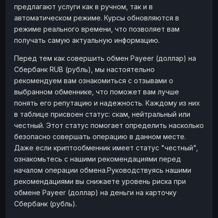
предлагают услуги как в ручном, так и в
Наличные
Наличные
RUB
RUB
автоматическом режиме. Курсы обновляются в
Наличные
Наличные
режиме реального времени, что позволяет вам
USD
USD
получать самую актуальную информацию.
Наличные
Наличные
KZT
KZT
Перед тем как совершить обмен Payeer (доллар) на
Сбербанк RUB (рубль), мы настоятельно
рекомендуем вам ознакомиться с отзывами о
выбранном обменнике, что поможет вам лучше
понять его репутацию и надежность. Каждому из них
в таблице присвоен статус: скам, нейтральный или
честный. Этот статус помогает определить насколько
безопасно совершать операцию в данном месте.
Даже если криптообменник имеет статус "честный",
ознакомьтесь с нашими рекомендациями перед
началом операции обмена.Руководствуясь нашими
рекомендациями вы снижаете уровень риска при
обмене Payeer (доллар) на деньги на карточку
Сбербанк (рубль).