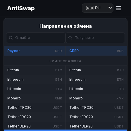
AntiSwap
Направления обмена
Payeer
СБЕР
USD
RUB
КРИПТОВАЛЮТА
Bitcoin
Bitcoin
BTC
BTC
Ethereum
Ethereum
ETH
ETH
Litecoin
Litecoin
LTC
LTC
Monero
Monero
XMR
XMR
Tether TRC20
Tether TRC20
USDT
USDT
Tether ERC20
Tether ERC20
USDT
USDT
Tether BEP20
Tether BEP20
USDT
USDT