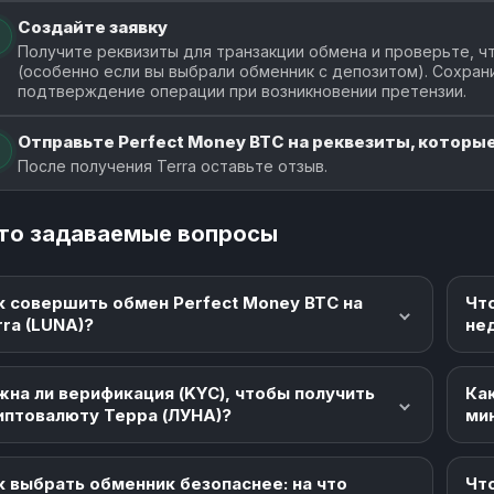
Создайте заявку
Получите реквизиты для транзакции обмена и проверьте, чт
(особенно если вы выбрали обменник с депозитом). Сохран
подтверждение операции при возникновении претензии.
Отправьте Perfect Money BTC на реквезиты, которые
После получения Terra оставьте отзыв.
то задаваемые вопросы
к совершить обмен Perfect Money BTC на
Чт
rra (LUNA)?
не
жна ли верификация (KYC), чтобы получить
Как
иптовалюту Терра (ЛУНА)?
ми
к выбрать обменник безопаснее: на что
Что