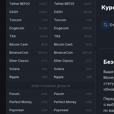
Tether BEP20
Tether BEP20
USDT
USDT
Кур
DASH
DASH
DASH
DASH
Toncoin
Toncoin
TON
TON
О
Dogecoin
Dogecoin
DOGE
DOGE
TRX
TRX
TRON
TRON
Bitcoin Cash
Bitcoin Cash
BCH
BCH
BinanceCoin
BinanceCoin
BEP20
BEP20
Без
Ether Classic
Ether Classic
ETC
ETC
Solana
Solana
SOL
SOL
Выше 
Ripple
Ripple
Money
XRP
XRP
стату
ЭЛЕКТРОННЫЕ ДЕНЬГИ
обнов
Paxum
Paxum
USD
USD
Перед
Perfect Money
Perfect Money
USD
USD
о выб
по ва
Payoneer
Payoneer
USD
USD