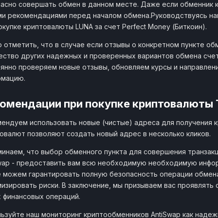
асно совершать обмен в данном месте. Даже если обменник к
и рекомендациями перед началом обмена.Руководствуясь на
окупке криптовалюты LUNA за счет Perfect Money (Биткоин).
 отметить, что в случае если отзывы о конкретном пункте об
ство других надежных и проверенных вариантов обмена счет
янно проверяем новые отзывы, обновляем курсы и направлен
рмацию.
омендации при покупке криптовалюты 
ендуем использовать новые (чистые) адреса для получения 
овалют позволяют создать новый адрес в несколько кликов.
инаем, что выбор обменного пункта для совершения транзакц
wap - предоставить вам всю необходимую необходимую инфо
 можем гарантировать полную безопасность операции обмена
изировать риски. В заключение, мы призываем вас проявлять
 финансовых операций.
ьзуйте наш мониторинг криптообменников AntiSwap как наде