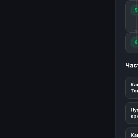
5
6
Час
Ка
Te
Ну
кр
Ка