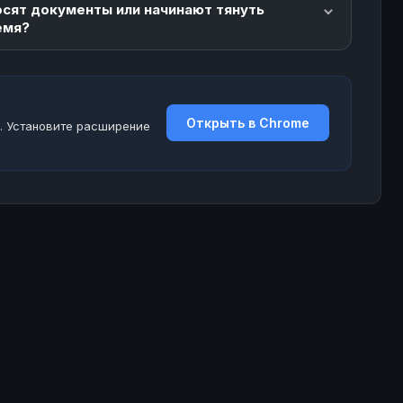
осят документы или начинают тянуть
емя?
Открыть в Chrome
. Установите расширение