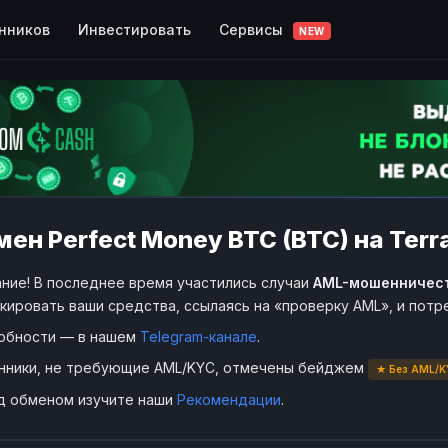
Сервисы
нников
Инвестировать
NEW
ен Perfect Money BTC (BTC) на Terr
ние! В последнее время участились случаи
AML-мошенничес
кировать ваши средства, ссылаясь на «проверку AML», и пот
обности — в нашем
Telegram-канале
.
нники, не требующие AML/KYC, отмечены бейджем
★ Без AML/K
д обменом изучите наши
Рекомендации
.