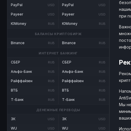
безоп
PayPal
PayPal
USD
USD
нашим
Payeer
Payeer
USD
USD
при п
ЮMoney
ЮMoney
RUB
RUB
Важно
множе
БАЛАНСЫ КРИПТОБИРЖ
посто
Binance
Binance
RUB
RUB
инфо
ИНТЕРНЕТ БАНКИНГ
Рек
СБЕР
СБЕР
RUB
RUB
Альфа-Банк
Альфа-Банк
RUB
RUB
Реком
крипт
Райффайзен
Райффайзен
RUB
RUB
ВТБ
ВТБ
RUB
RUB
Напом
AntiS
Т-Банк
Т-Банк
RUB
RUB
Мы не
ДЕНЕЖНЫЕ ПЕРЕВОДЫ
миним
ваших
ЗК
ЗК
USD
USD
WU
WU
Испол
USD
USD