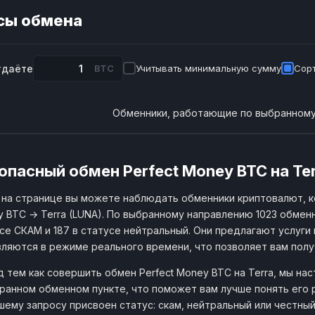
сы обмена
тдаёте
BTC
Учитывать минимальную сумму
Сорт
Обменники, работающие по выбранному
опасный обмен Perfect Money BTC на Ter
на странице вы можете наблюдать обменники криптовалют, к
 BTC → Terra (LUNA). По выбранному направлению 1023 обменн
се СКАМ и 187 в статусе нейтральный. Они предлагают услуги 
ляются в режиме реального времени, что позволяет вам пол
 тем как совершить обмен Perfect Money BTC на Terra, мы н
ранном обменном пункте, что поможет вам лучше понять его 
шему запросу присвоен статус: скам, нейтральный или честны