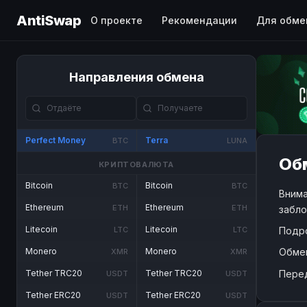
AntiSwap
О проекте
Рекомендации
Для обме
Направления обмена
Perfect Money
Terra
BTC
LUNA
Обм
КРИПТОВАЛЮТА
Bitcoin
Bitcoin
BTC
BTC
Внима
Ethereum
Ethereum
ETH
ETH
забло
Litecoin
Litecoin
Подр
LTC
LTC
Обме
Monero
Monero
XMR
XMR
Пере
Tether TRC20
Tether TRC20
USDT
USDT
Tether ERC20
Tether ERC20
USDT
USDT