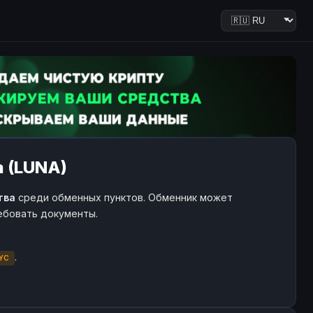
a (LUNA)
тва
среди обменных пунктов. Обменник может
ребовать документы.
.
YC