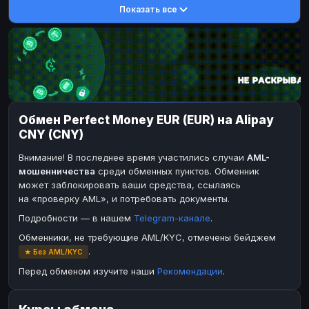
Показать все
DASH
DASH
DASH
DASH
Toncoin
Toncoin
TON
TON
Dogecoin
Dogecoin
DOGE
DOGE
TRX
TRX
TRON
TRON
Bitcoin Cash
Bitcoin Cash
BCH
BCH
Обмен Perfect Money EUR (EUR) на Alipay
BinanceCoin
BinanceCoin
BEP20
BEP20
CNY (CNY)
Ether Classic
Ether Classic
ETC
ETC
Внимание! В последнее время участились случаи
AML-
Solana
Solana
SOL
SOL
мошенничества
среди обменных пунктов. Обменник
может заблокировать ваши средства, ссылаясь
Ripple
Ripple
XRP
XRP
на «проверку AML», и потребовать документы.
ЭЛЕКТРОННЫЕ ДЕНЬГИ
Подробности — в нашем
Telegram-канале
.
Paxum
Paxum
USD
USD
Обменники, не требующие AML/KYC, отмечены бейджем
.
★ Без AML/KYC
Perfect Money
Perfect Money
USD
USD
Перед обменом изучите наши
Рекомендации
.
Payoneer
Payoneer
USD
USD
PayPal
PayPal
USD
USD