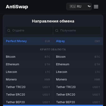
AntiSwap
Направления обмена
Perfect Money
Alipay
EUR
CNY
КРИПТОВАЛЮТА
Bitcoin
Bitcoin
BTC
BTC
Ethereum
Ethereum
ETH
ETH
Litecoin
Litecoin
LTC
LTC
Monero
Monero
XMR
XMR
Tether TRC20
Tether TRC20
USDT
USDT
Tether ERC20
Tether ERC20
USDT
USDT
Tether BEP20
Tether BEP20
USDT
USDT