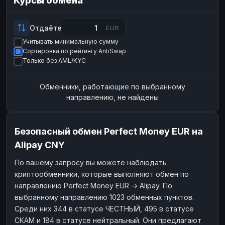
Курсы обмена
Payeer
Payeer
USD
USD
ЮMoney
ЮMoney
RUB
RUB
Отдаёте
EUR
Учитывать минимальную сумму
БАЛАНСЫ КРИПТОБИРЖ
Сортировка по рейтингу AntiSwap
Binance
Binance
RUB
RUB
Только без AML/KYC
ИНТЕРНЕТ БАНКИНГ
Обменники, работающие по выбранному
СБЕР
СБЕР
RUB
RUB
направлению, не найдены
Альфа-Банк
Альфа-Банк
RUB
RUB
Райффайзен
Райффайзен
RUB
RUB
Безопасный обмен Perfect Money EUR на
ВТБ
ВТБ
RUB
RUB
Alipay CNY
Т-Банк
Т-Банк
RUB
RUB
По вашему запросу вы можете наблюдать
криптообменники, которые выполняют обмен по
ДЕНЕЖНЫЕ ПЕРЕВОДЫ
направлению Perfect Money EUR → Alipay. По
ЗК
ЗК
USD
USD
выбранному направлению 1023 обменных пунктов.
WU
WU
USD
USD
Среди них 344 в статусе ЧЕСТНЫЙ, 495 в статусе
СКАМ и 184 в статусе нейтральный. Они предлагают
НАЛИЧНЫЕ ДЕНЬГИ