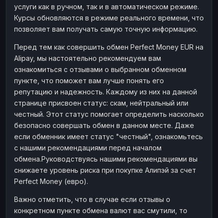
услуги как в ручном, так и в автоматическом режиме.
Наличные
Наличные
RUB
RUB
Курсы обновляются в режиме реального времени, что
Наличные
Наличные
позволяет вам получать самую точную информацию.
USD
USD
Наличные
Наличные
KZT
KZT
Перед тем как совершить обмен Perfect Money EUR на
Alipay, мы настоятельно рекомендуем вам
ознакомиться с отзывами о выбранном обменном
пункте, что поможет вам лучше понять его
репутацию и надежность. Каждому из них на данной
странице присвоен статус: скам, нейтральный или
честный. Этот статус помогает определить насколько
безопасно совершать обмен в данном месте. Даже
если обменник имеет статус "честный", ознакомьтесь
с нашими рекомендациями перед началом
обмена.Руководствуясь нашими рекомендациями вы
снижаете уровень риска при покупке Алипэй за счет
Perfect Money (евро).
Важно отметить, что в случае если отзывы о
конкретном пункте обмена валют вас смутили, то