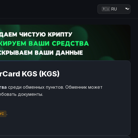
erCard KGS (KGS)
тва
среди обменных пунктов. Обменник может
ребовать документы.
.
YC