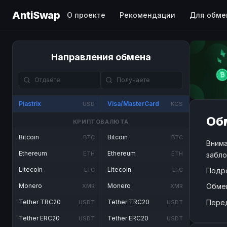
AntiSwap
О проекте
Рекомендации
Для обме
Направления обмена
Piastrix
Visa/MasterCard
USD
KGS
Обм
КРИПТОВАЛЮТА
Bitcoin
Bitcoin
BTC
BTC
Внима
Ethereum
Ethereum
ETH
ETH
забло
Litecoin
Litecoin
Подр
LTC
LTC
Обме
Monero
Monero
XMR
XMR
Пере
Tether TRC20
Tether TRC20
USDT
USDT
Tether ERC20
Tether ERC20
USDT
USDT