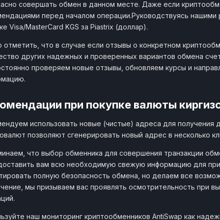
асно совершать обмен в данном месте. Даже если криптообме
ендациями перед началом операции.Руководствуясь нашими 
ке Visa/MasterCard KGS за Piastrix (доллар).
 отметить, что в случае если отзывы о конкретном криптообм
ство других надежных и проверенных вариантов обмена счет Pi
стоянно проверяем новые отзывы, обновляем курсы и направ
рмацию.
омендации при покупке валюты киргизс
ендуем использовать новые (чистые) адреса для получения 
овалют позволяют сгенерировать новый адрес в несколько кл
инаем, что выбор обменника для совершения транзакции обме
доставить вам всю необходимую свежую информацию для при
тировать полную безопасность обмена, но делаем все возмож
чение, мы призываем вас проявлять осмотрительность при в
ций.
ьзуйте наш мониторинг криптообменников AntiSwap как наде