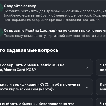
Создайте заявку
Получите реквизиты для транзакции обмена и проверьте, чт
(особенно если вы выбрали обменник с депозитом). Сохран
подтверждение операции при возникновении претензии.
Отправьте Piastrix (доллар) на реквезиты, которые у
После получения валюту киргизский сом (карта) оставьте о
то задаваемые вопросы
к совершить обмен Piastrix USD на
Чт
sa/MasterCard KGS?
не
жна ли верификация (KYC), чтобы получить
Как
люту киргизский сом (карта)?
ми
к выбрать обменник безопаснее: на что
Что