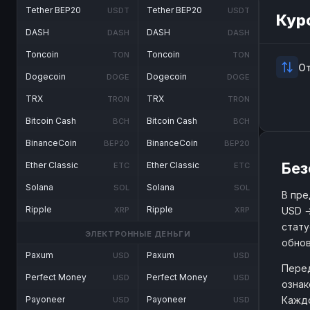
Tether BEP20
Tether BEP20
USDT
USDT
Кур
DASH
DASH
DASH
DASH
Toncoin
Toncoin
TON
TON
О
Dogecoin
Dogecoin
DOGE
DOGE
TRX
TRX
TRON
TRON
Bitcoin Cash
Bitcoin Cash
BCH
BCH
BinanceCoin
BinanceCoin
BEP20
BEP20
Без
Ether Classic
Ether Classic
ETC
ETC
Solana
Solana
SOL
SOL
В пре
Ripple
Ripple
USD →
XRP
XRP
стату
ЭЛЕКТРОННЫЕ ДЕНЬГИ
обнов
Paxum
Paxum
USD
USD
Перед
Perfect Money
Perfect Money
USD
USD
ознак
Каждо
Payoneer
Payoneer
USD
USD