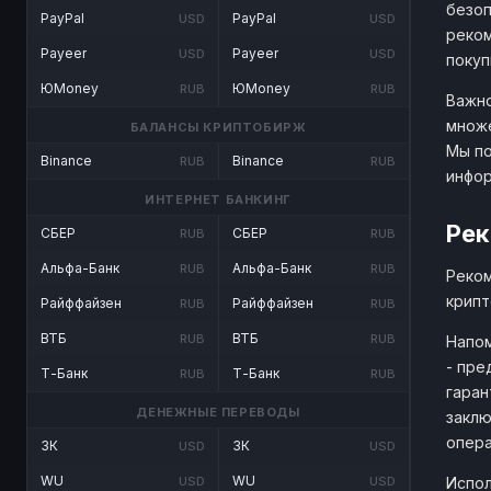
безоп
PayPal
PayPal
USD
USD
реком
Payeer
Payeer
USD
USD
покуп
ЮMoney
ЮMoney
RUB
RUB
Важно
множе
БАЛАНСЫ КРИПТОБИРЖ
Мы по
Binance
Binance
RUB
RUB
инфо
ИНТЕРНЕТ БАНКИНГ
Рек
СБЕР
СБЕР
RUB
RUB
Альфа-Банк
Альфа-Банк
RUB
RUB
Реком
крипт
Райффайзен
Райффайзен
RUB
RUB
ВТБ
ВТБ
RUB
RUB
Напом
- пре
Т-Банк
Т-Банк
RUB
RUB
гаран
ДЕНЕЖНЫЕ ПЕРЕВОДЫ
заклю
опера
ЗК
ЗК
USD
USD
WU
WU
Испол
USD
USD