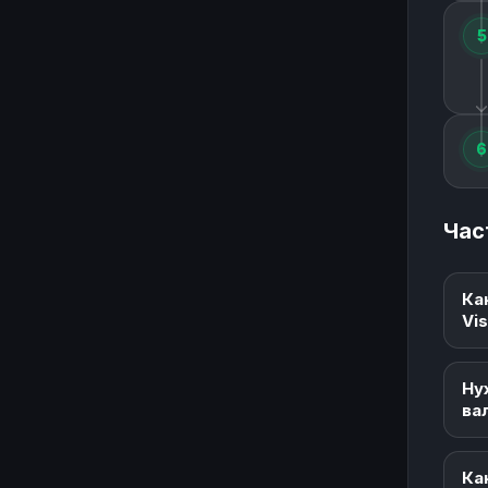
5
6
Час
Ка
Vi
Ну
ва
Ка