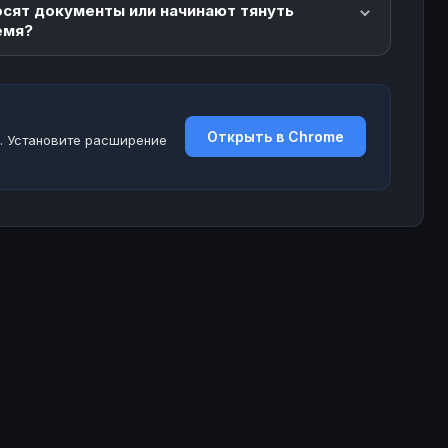
осят документы или начинают тянуть
емя?
Открыть в Chrome
. Установите расширение