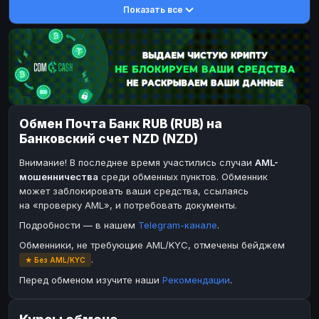
Показать все
DASH
DASH
DASH
DASH
Toncoin
Toncoin
TON
TON
Dogecoin
Dogecoin
DOGE
DOGE
TRX
TRX
TRON
TRON
Bitcoin Cash
Bitcoin Cash
BCH
BCH
Обмен Почта Банк RUB (RUB) на
BinanceCoin
BinanceCoin
BEP20
BEP20
Банковский счет NZD (NZD)
Ether Classic
Ether Classic
ETC
ETC
Внимание! В последнее время участились случаи
AML-
Solana
Solana
SOL
SOL
мошенничества
среди обменных пунктов. Обменник
может заблокировать ваши средства, ссылаясь
Ripple
Ripple
XRP
XRP
на «проверку AML», и потребовать документы.
ЭЛЕКТРОННЫЕ ДЕНЬГИ
Подробности — в нашем
Telegram-канале
.
Paxum
Paxum
USD
USD
Обменники, не требующие AML/KYC, отмечены бейджем
.
★ Без AML/KYC
Perfect Money
Perfect Money
USD
USD
Перед обменом изучите наши
Рекомендации
.
Payoneer
Payoneer
USD
USD
PayPal
PayPal
USD
USD