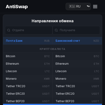
AntiSwap
Направления обмена
Почта Банк
Банковский счет
RUB
NZD
КРИПТОВАЛЮТА
Bitcoin
Bitcoin
BTC
BTC
Ethereum
Ethereum
ETH
ETH
Litecoin
Litecoin
LTC
LTC
Monero
Monero
XMR
XMR
Tether TRC20
Tether TRC20
USDT
USDT
Tether ERC20
Tether ERC20
USDT
USDT
Tether BEP20
Tether BEP20
USDT
USDT