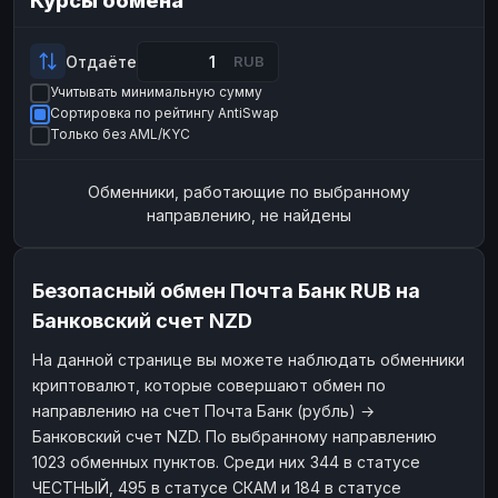
Курсы обмена
Payeer
Payeer
USD
USD
ЮMoney
ЮMoney
RUB
RUB
Отдаёте
RUB
Учитывать минимальную сумму
БАЛАНСЫ КРИПТОБИРЖ
Сортировка по рейтингу AntiSwap
Binance
Binance
RUB
RUB
Только без AML/KYC
ИНТЕРНЕТ БАНКИНГ
Обменники, работающие по выбранному
СБЕР
СБЕР
RUB
RUB
направлению, не найдены
Альфа-Банк
Альфа-Банк
RUB
RUB
Райффайзен
Райффайзен
RUB
RUB
Безопасный обмен Почта Банк RUB на
ВТБ
ВТБ
RUB
RUB
Банковский счет NZD
Т-Банк
Т-Банк
RUB
RUB
На данной странице вы можете наблюдать обменники
криптовалют, которые совершают обмен по
ДЕНЕЖНЫЕ ПЕРЕВОДЫ
направлению на счет Почта Банк (рубль) →
ЗК
ЗК
USD
USD
Банковский счет NZD. По выбранному направлению
WU
WU
USD
USD
1023 обменных пунктов. Среди них 344 в статусе
ЧЕСТНЫЙ, 495 в статусе СКАМ и 184 в статусе
НАЛИЧНЫЕ ДЕНЬГИ