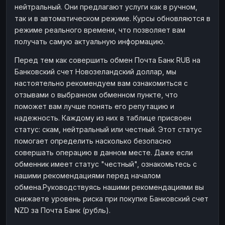
нейтральный. Они предлагают услуги как в ручном,
Наличные
Наличные
RUB
RUB
так и в автоматическом режиме. Курсы обновляются в
Наличные
Наличные
режиме реального времени, что позволяет вам
USD
USD
получать самую актуальную информацию.
Наличные
Наличные
KZT
KZT
Перед тем как совершить обмен Почта Банк RUB на
Банковский счет Новозеландский доллар, мы
настоятельно рекомендуем вам ознакомиться с
отзывами о выбранном обменном пункте, что
поможет вам лучше понять его репутацию и
надежность. Каждому из них в таблице присвоен
статус: скам, нейтральный или честный. Этот статус
помогает определить насколько безопасно
совершать операцию в данном месте. Даже если
обменник имеет статус "честный", ознакомьтесь с
нашими рекомендациями перед началом
обмена.Руководствуясь нашими рекомендациями вы
снижаете уровень риска при покупке Банковский счет
NZD за Почта Банк (рубль).