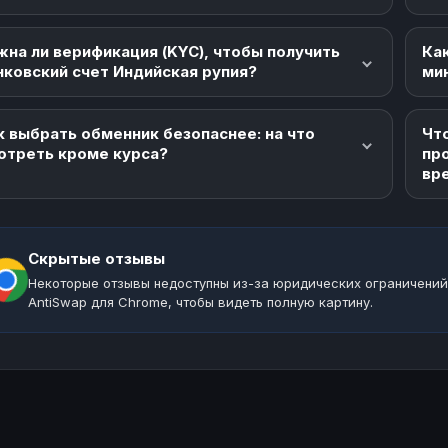
жна ли верификация (KYC), чтобы получить
Как
нковский счет Индийская рупия?
ми
к выбрать обменник безопаснее: на что
Что
отреть кроме курса?
пр
вр
Скрытые отзывы
Некоторые отзывы недоступны из-за юридических ограничений
AntiSwap для Chrome, чтобы видеть полную картину.