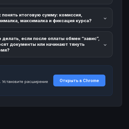
 понять итоговую сумму: комиссия,
нималка, максималка и фиксация курса?
 делать, если после оплаты обмен “завис”,
осят документы или начинают тянуть
емя?
Открыть в Chrome
. Установите расширение