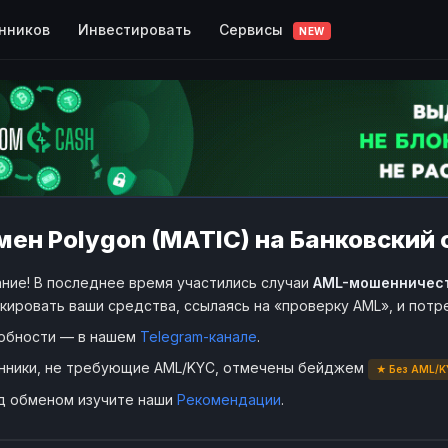
Сервисы
нников
Инвестировать
NEW
ен Polygon (MATIC) на Банковский с
ние! В последнее время участились случаи
AML-мошенничес
кировать ваши средства, ссылаясь на «проверку AML», и пот
обности — в нашем
Telegram-канале
.
нники, не требующие AML/KYC, отмечены бейджем
★ Без AML/K
д обменом изучите наши
Рекомендации
.