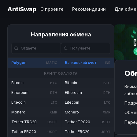
AntiSwap
О проекте
Рекомендации
Для обме
Направления обмена
Polygon
Банковский счет
MATIC
INR
Обм
КРИПТОВАЛЮТА
Bitcoin
Bitcoin
BTC
BTC
Внима
Ethereum
Ethereum
ETH
ETH
забло
Litecoin
Litecoin
Подр
LTC
LTC
Обме
Monero
Monero
XMR
XMR
Пере
Tether TRC20
Tether TRC20
USDT
USDT
Tether ERC20
Tether ERC20
USDT
USDT