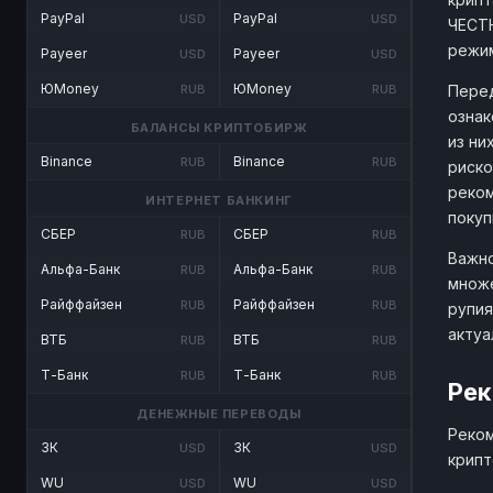
PayPal
PayPal
USD
USD
ЧЕСТН
режим
Payeer
Payeer
USD
USD
ЮMoney
ЮMoney
Перед
RUB
RUB
ознак
БАЛАНСЫ КРИПТОБИРЖ
из ни
Binance
Binance
RUB
RUB
риско
реком
ИНТЕРНЕТ БАНКИНГ
покуп
СБЕР
СБЕР
RUB
RUB
Важно
Альфа-Банк
Альфа-Банк
RUB
RUB
множе
Райффайзен
Райффайзен
RUB
RUB
рупия
актуа
ВТБ
ВТБ
RUB
RUB
Т-Банк
Т-Банк
RUB
RUB
Рек
ДЕНЕЖНЫЕ ПЕРЕВОДЫ
Реком
ЗК
ЗК
USD
USD
крипт
WU
WU
USD
USD