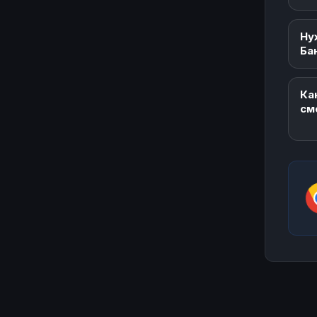
Ну
Ба
Ка
см