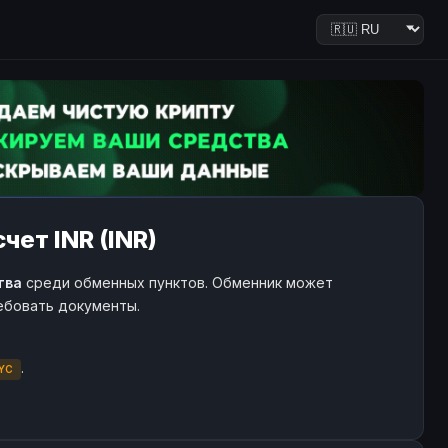
чет INR (INR)
тва
среди обменных пунктов. Обменник может
ребовать документы.
.
YC