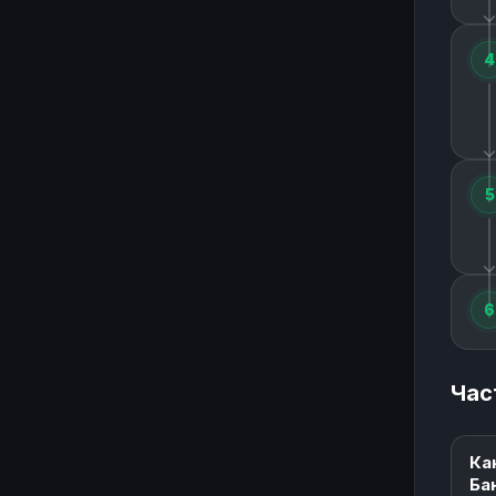
4
5
6
Час
Ка
Ба