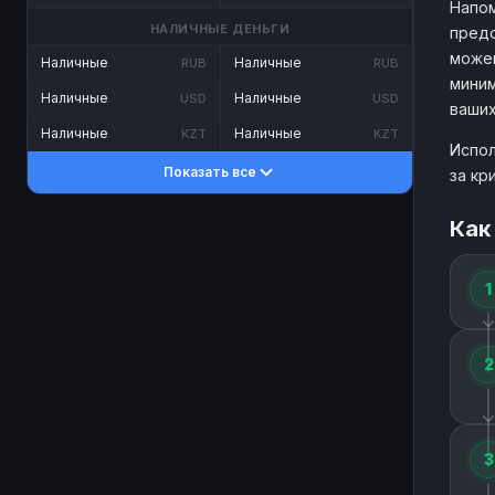
Напом
НАЛИЧНЫЕ ДЕНЬГИ
предо
можем
Наличные
Наличные
RUB
RUB
миним
Наличные
Наличные
USD
USD
ваших
Наличные
Наличные
KZT
KZT
Испол
Показать все
за кр
Как
1
2
3