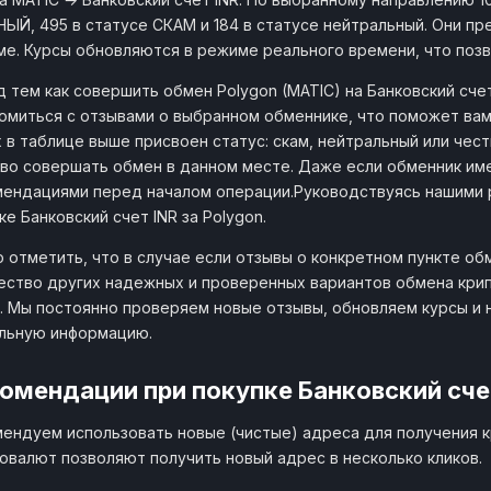
ЫЙ, 495 в статусе СКАМ и 184 в статусе нейтральный. Они пре
е. Курсы обновляются в режиме реального времени, что поз
 тем как совершить обмен Polygon (MATIC) на Банковский сч
омиться с отзывами о выбранном обменнике, что поможет ва
х в таблице выше присвоен статус: скам, нейтральный или чес
во совершать обмен в данном месте. Даже если обменник име
ендациями перед началом операции.Руководствуясь нашими 
ке Банковский счет INR за Polygon.
 отметить, что в случае если отзывы о конкретном пункте об
ство других надежных и проверенных вариантов обмена крип
. Мы постоянно проверяем новые отзывы, обновляем курсы и 
льную информацию.
омендации при покупке Банковский сче
ендуем использовать новые (чистые) адреса для получения 
овалют позволяют получить новый адрес в несколько кликов.