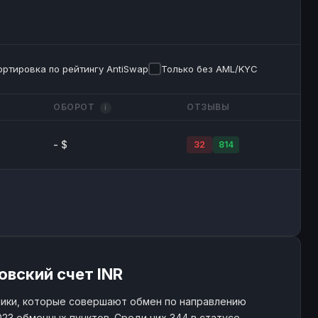
ортировка по рейтингу AntiSwap
Только без AML/KYC
ОБОРОТ
ОТЗЫВЫ
i
- $
32
814
овский счет INR
ики, которые совершают обмен по направлению
023 обменных пунктов. Среди них 344 в статусе