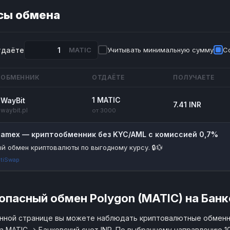
сы обмена
тдаёте
MATIC
Учитывать минимальную сумму
С
ОБМЕННИК
ОТДАЁТЕ
ПОЛУЧАЕТЕ
1 MATIC
WayBit
7.41 INR
waybit.pl
от 3000
riamex — криптообменник без KYC/AML с комиссией 0,7%
й обмен криптовалюты по выгодному курсу. 🔒💱
tiSwap
опасный обмен Polygon (MATIC) на Банк
нной странице вы можете наблюдать криптовалютные обменн
а MATIC → Банковский счет INR. По выбранному направлению 1