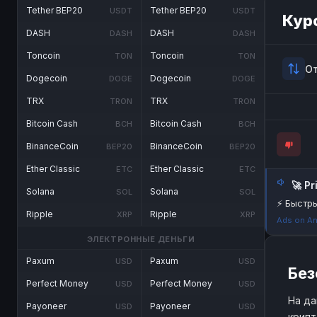
Tether BEP20
Tether BEP20
USDT
USDT
Кур
DASH
DASH
DASH
DASH
Toncoin
Toncoin
TON
TON
О
Dogecoin
Dogecoin
DOGE
DOGE
TRX
TRX
TRON
TRON
Bitcoin Cash
Bitcoin Cash
BCH
BCH
BinanceCoin
BinanceCoin
BEP20
BEP20
Ether Classic
Ether Classic
ETC
ETC
🚀 P
Solana
Solana
SOL
SOL
⚡ Быстры
Ripple
Ripple
XRP
XRP
Ads on An
ЭЛЕКТРОННЫЕ ДЕНЬГИ
Paxum
Paxum
USD
USD
Без
Perfect Money
Perfect Money
USD
USD
На да
Payoneer
Payoneer
USD
USD
крипт