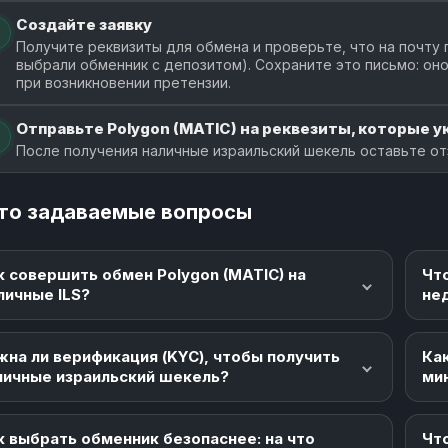
Создайте заявку
Получите реквизиты для обмена и проверьте, что на почту 
выбрали обменник с депозитом). Сохраните это письмо: о
при возникновении претензии.
Отправьте Polygon (MATIC) на реквезиты, которые ук
После получения наличные израильский шекель оставьте от
то задаваемые вопросы
к совершить обмен Polygon (MATIC) на
Чт
личные ILS?
не
жна ли верификация (KYC), чтобы получить
Как
личные израильский шекель?
ми
к выбрать обменник безопаснее: на что
Что