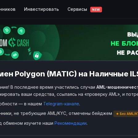
Сервисы
нников
Инвестировать
NEW
ен Polygon (MATIC) на Наличные ILS
ние! В последнее время участились случаи
AML-мошенничес
кировать ваши средства, ссылаясь на «проверку AML», и пот
обности — в нашем
Telegram-канале
.
нники, не требующие AML/KYC, отмечены бейджем
★ Без AML/K
д обменом изучите наши
Рекомендации
.