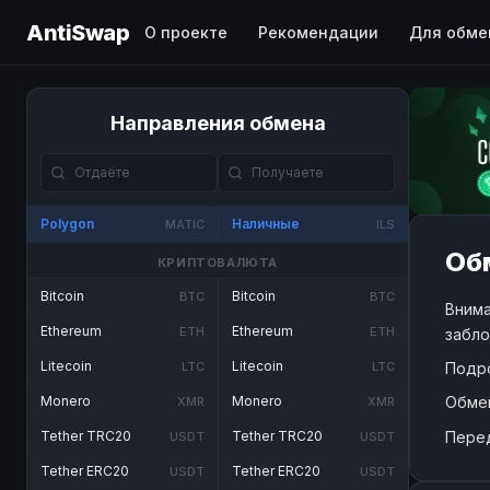
AntiSwap
О проекте
Рекомендации
Для обме
Направления обмена
Polygon
Наличные
MATIC
ILS
Обм
КРИПТОВАЛЮТА
Bitcoin
Bitcoin
BTC
BTC
Внима
Ethereum
Ethereum
ETH
ETH
забло
Litecoin
Litecoin
Подр
LTC
LTC
Обме
Monero
Monero
XMR
XMR
Пере
Tether TRC20
Tether TRC20
USDT
USDT
Tether ERC20
Tether ERC20
USDT
USDT