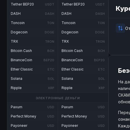
Tether BEP20
Tether BEP20
USDT
USDT
Кур
DASH
DASH
DASH
DASH
Toncoin
Toncoin
TON
TON
О
Dogecoin
Dogecoin
DOGE
DOGE
TRX
TRX
TRON
TRON
Bitcoin Cash
Bitcoin Cash
BCH
BCH
BinanceCoin
BinanceCoin
BEP20
BEP20
Без
Ether Classic
Ether Classic
ETC
ETC
Solana
Solana
SOL
SOL
На да
Ripple
Ripple
налич
XRP
XRP
СКАМ 
ЭЛЕКТРОННЫЕ ДЕНЬГИ
обнов
Paxum
Paxum
USD
USD
Перед
Perfect Money
Perfect Money
USD
USD
ознак
Каждо
Payoneer
Payoneer
USD
USD