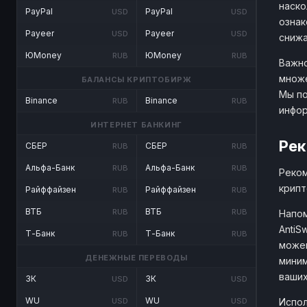
наско
PayPal
PayPal
USD
USD
ознак
Payeer
Payeer
USD
USD
снижа
ЮMoney
ЮMoney
RUB
RUB
Важно
множе
БАЛАНСЫ КРИПТОБИРЖ
Мы по
Binance
Binance
RUB
RUB
инфо
ИНТЕРНЕТ БАНКИНГ
Рек
СБЕР
СБЕР
RUB
RUB
Альфа-Банк
Альфа-Банк
RUB
RUB
Реком
крипт
Райффайзен
Райффайзен
RUB
RUB
ВТБ
ВТБ
RUB
RUB
Напом
AntiS
Т-Банк
Т-Банк
RUB
RUB
можем
ДЕНЕЖНЫЕ ПЕРЕВОДЫ
миним
ваших
ЗК
ЗК
USD
USD
WU
WU
Испол
USD
USD