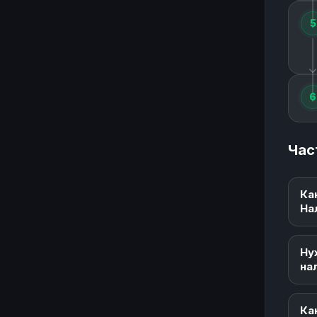
5
6
Час
Ка
На
Ну
на
Ка