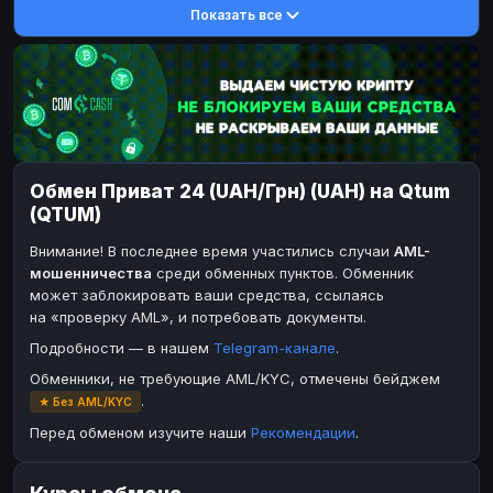
Показать все
DASH
DASH
DASH
DASH
Toncoin
Toncoin
TON
TON
Dogecoin
Dogecoin
DOGE
DOGE
TRX
TRX
TRON
TRON
Bitcoin Cash
Bitcoin Cash
BCH
BCH
Обмен Приват 24 (UAH/Грн) (UAH) на Qtum
BinanceCoin
BinanceCoin
BEP20
BEP20
(QTUM)
Ether Classic
Ether Classic
ETC
ETC
Внимание! В последнее время участились случаи
AML-
Solana
Solana
SOL
SOL
мошенничества
среди обменных пунктов. Обменник
может заблокировать ваши средства, ссылаясь
Ripple
Ripple
XRP
XRP
на «проверку AML», и потребовать документы.
ЭЛЕКТРОННЫЕ ДЕНЬГИ
Подробности — в нашем
Telegram-канале
.
Paxum
Paxum
USD
USD
Обменники, не требующие AML/KYC, отмечены бейджем
.
★ Без AML/KYC
Perfect Money
Perfect Money
USD
USD
Перед обменом изучите наши
Рекомендации
.
Payoneer
Payoneer
USD
USD
PayPal
PayPal
USD
USD