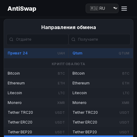
AntiSwap
Направления обмена
Приват 24
Qtum
UAH
QTUM
КРИПТОВАЛЮТА
Bitcoin
Bitcoin
BTC
BTC
Ethereum
Ethereum
ETH
ETH
Litecoin
Litecoin
LTC
LTC
Monero
Monero
XMR
XMR
Tether TRC20
Tether TRC20
USDT
USDT
Tether ERC20
Tether ERC20
USDT
USDT
Tether BEP20
Tether BEP20
USDT
USDT