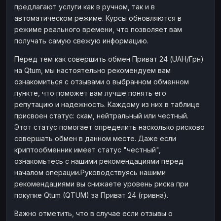
предлагают услуги как в ручном, так и в
Наличные
Наличные
RUB
RUB
автоматическом режиме. Курсы обновляются в
Наличные
Наличные
режиме реального времени, что позволяет вам
USD
USD
получать самую свежую информацию.
Наличные
Наличные
KZT
KZT
Перед тем как совершить обмен Приват 24 (UAH/Грн)
на Qtum, мы настоятельно рекомендуем вам
ознакомиться с отзывами о выбранном обменном
пункте, что поможет вам лучше понять его
репутацию и надежность. Каждому из них в таблице
присвоен статус: скам, нейтральный или честный.
Этот статус помогает определить насколько рисково
совершать обмен в данном месте. Даже если
криптообменник имеет статус "честный",
ознакомьтесь с нашими рекомендациями перед
началом операции.Руководствуясь нашими
рекомендациями вы снижаете уровень риска при
покупке Qtum (QTUM) за Приват 24 (гривна).
Важно отметить, что в случае если отзывы о