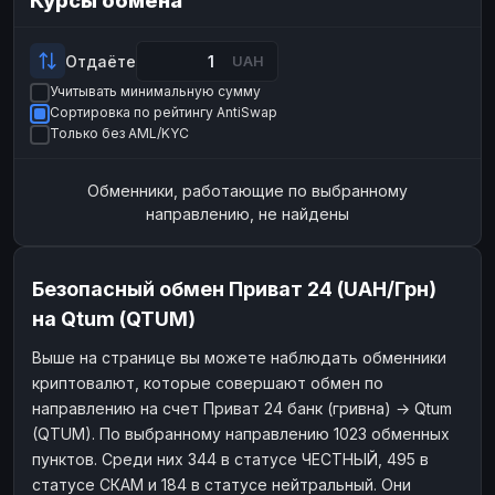
Курсы обмена
Payeer
Payeer
USD
USD
ЮMoney
ЮMoney
RUB
RUB
Отдаёте
UAH
Учитывать минимальную сумму
БАЛАНСЫ КРИПТОБИРЖ
Сортировка по рейтингу AntiSwap
Binance
Binance
RUB
RUB
Только без AML/KYC
ИНТЕРНЕТ БАНКИНГ
Обменники, работающие по выбранному
СБЕР
СБЕР
RUB
RUB
направлению, не найдены
Альфа-Банк
Альфа-Банк
RUB
RUB
Райффайзен
Райффайзен
RUB
RUB
Безопасный обмен Приват 24 (UAH/Грн)
ВТБ
ВТБ
RUB
RUB
на Qtum (QTUM)
Т-Банк
Т-Банк
RUB
RUB
Выше на странице вы можете наблюдать обменники
криптовалют, которые совершают обмен по
ДЕНЕЖНЫЕ ПЕРЕВОДЫ
направлению на счет Приват 24 банк (гривна) → Qtum
ЗК
ЗК
USD
USD
(QTUM). По выбранному направлению 1023 обменных
WU
WU
USD
USD
пунктов. Среди них 344 в статусе ЧЕСТНЫЙ, 495 в
статусе СКАМ и 184 в статусе нейтральный. Они
НАЛИЧНЫЕ ДЕНЬГИ